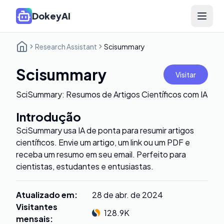
DokeyAI
Open 
Research Assistant
Scisummary
Scisummary
Visitar
SciSummary: Resumos de Artigos Científicos com IA
Introdução
SciSummary usa IA de ponta para resumir artigos
científicos. Envie um artigo, um link ou um PDF e
receba um resumo em seu email. Perfeito para
cientistas, estudantes e entusiastas.
Atualizado em
:
28 de abr. de 2024
Visitantes
128.9K
mensais
: