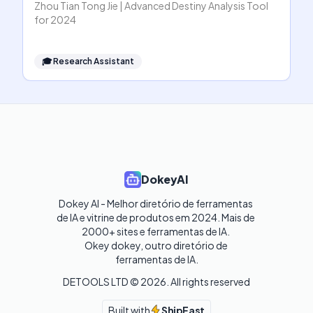
Zhou Tian Tong Jie | Advanced Destiny Analysis Tool
for 2024
🎓
Research Assistant
DokeyAI
Dokey AI - Melhor diretório de ferramentas 
de IA e vitrine de produtos em 2024. Mais de 
2000+ sites e ferramentas de IA. 

Okey dokey, outro diretório de 
ferramentas de IA.
DETOOLS LTD ©
2026
. All rights reserved
Built with
ShipFast