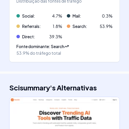
Distribuição das fontes de tráfego
Social
:
4.7
%
Mail
:
0.3
%
Referrals
:
1.8
%
Search
:
53.9
%
Direct
:
39.3
%
Fonte dominante
:
Search
53.9%
do tráfego total
Scisummary
's
Alternativas