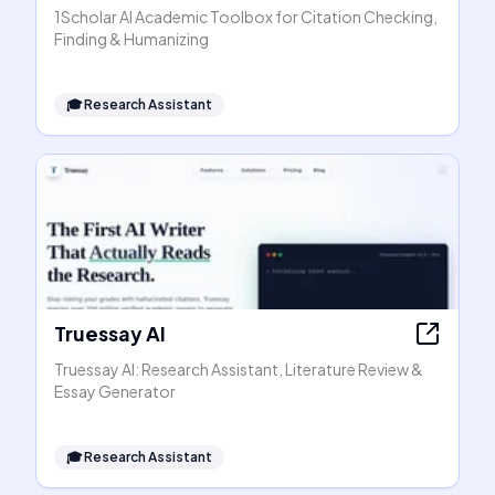
1Scholar AI Academic Toolbox for Citation Checking,
Finding & Humanizing
🎓
Research Assistant
Truessay AI
Truessay AI: Research Assistant, Literature Review &
Essay Generator
🎓
Research Assistant