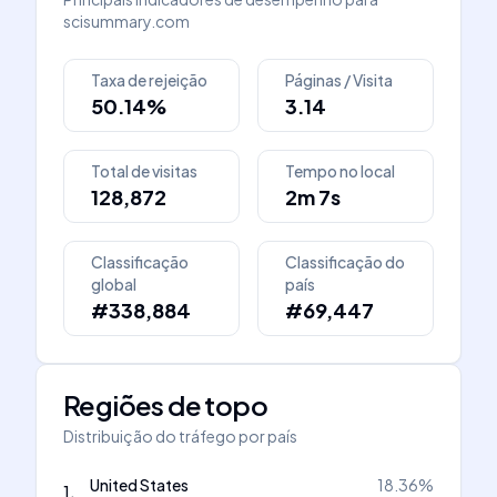
scisummary.com
Taxa de rejeição
Páginas / Visita
50.14%
3.14
Total de visitas
Tempo no local
128,872
2m 7s
Classificação
Classificação do
global
país
#338,884
#69,447
Regiões de topo
Distribuição do tráfego por país
United States
18.36
%
1
.