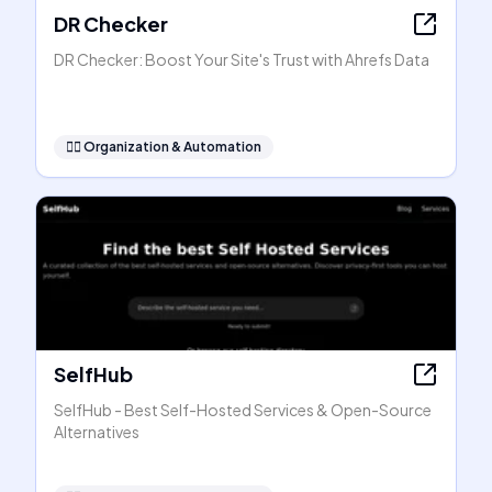
DR Checker
DR Checker: Boost Your Site's Trust with Ahrefs Data
🧞‍♂️
Organization & Automation
SelfHub
SelfHub - Best Self-Hosted Services & Open-Source
Alternatives