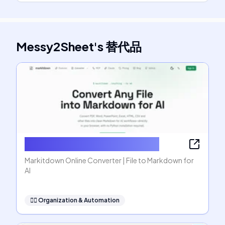
Messy2Sheet
's
替代品
Markitdown Online Converter
Markitdown Online Converter | File to Markdown for
AI
🧞‍♂️
Organization & Automation