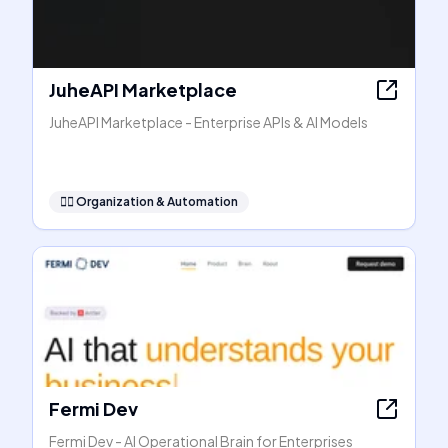
JuheAPI Marketplace
JuheAPI Marketplace - Enterprise APIs & AI Models
🧞‍♂️
Organization & Automation
Fermi Dev
Fermi Dev - AI Operational Brain for Enterprises