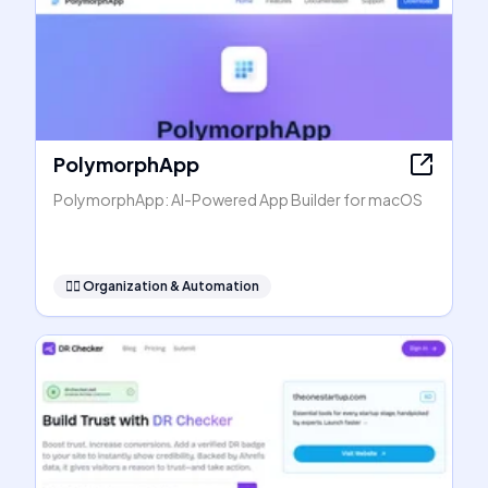
PolymorphApp
PolymorphApp: AI-Powered App Builder for macOS
🧞‍♂️
Organization & Automation