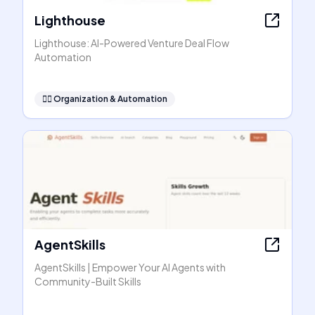
Lighthouse
Lighthouse: AI-Powered Venture Deal Flow
Automation
🧞‍♂️
Organization & Automation
AgentSkills
AgentSkills | Empower Your AI Agents with
Community-Built Skills