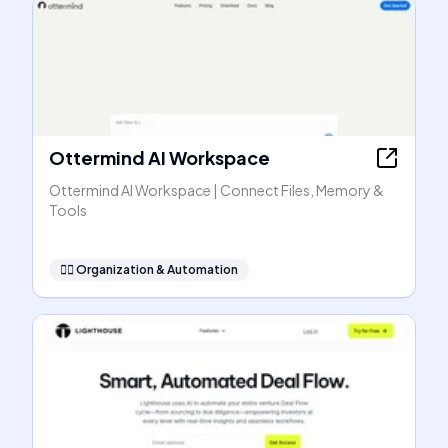
Ottermind AI Workspace
Ottermind AI Workspace | Connect Files, Memory &
Tools
🧞‍♂️
Organization & Automation