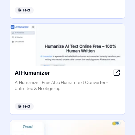
📝
Text
AI Humanizer
AI Humanizer: Free AI to Human Text Converter -
Unlimited & No Sign-up
📝
Text