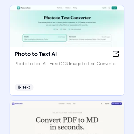
Photo to Text AI
Photo to Text AI - Free OCR Image to Text Converter
📝
Text