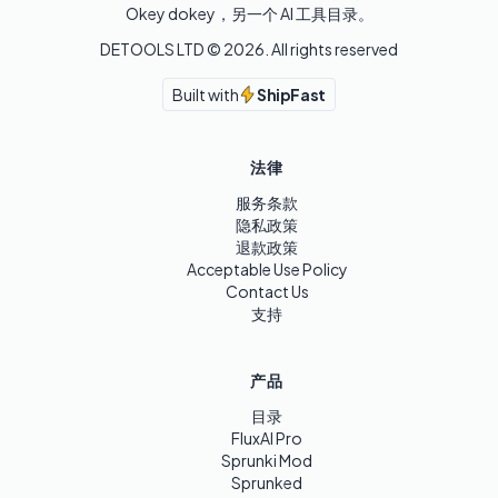
Okey dokey，另一个 AI 工具目录。
DETOOLS LTD ©
2026
. All rights reserved
Built with
ShipFast
法律
服务条款
隐私政策
退款政策
Acceptable Use Policy
Contact Us
支持
产品
目录
FluxAI Pro
Sprunki Mod
Sprunked