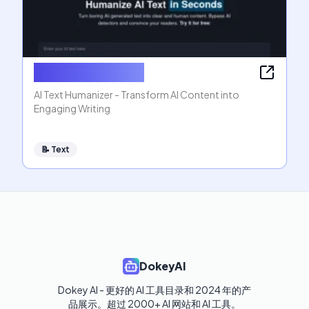
AI Text Humanizer
AI Text Humanizer - Transform AI Content into
Engaging Writing
📝
Text
DokeyAI
Dokey AI - 更好的 AI 工具目录和 2024 年的产
品展示。超过 2000+ AI 网站和 AI 工具。
