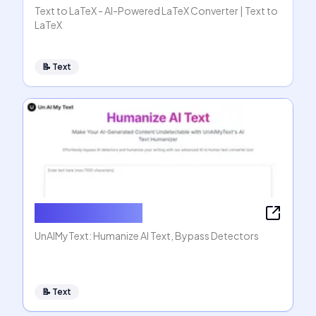
Text to LaTeX - AI-Powered LaTeX Converter | Text to
LaTeX
📝
Text
Humanize AI Text
UnAIMyText: Humanize AI Text, Bypass Detectors
📝
Text