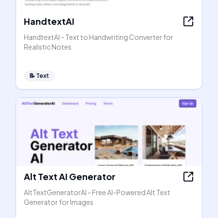
HandtextAI
HandtextAI - Text to Handwriting Converter for
Realistic Notes
📝
Text
Alt Text AI Generator
AltTextGeneratorAI - Free AI-Powered Alt Text
Generator for Images