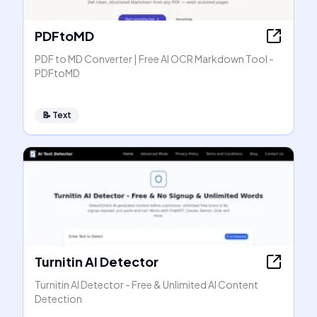
PDFtoMD
PDF to MD Converter | Free AI OCR Markdown Tool -
PDFtoMD
📝
Text
Turnitin AI Detector
Turnitin AI Detector - Free & Unlimited AI Content
Detection