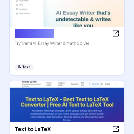
AI Essay Writer
TryTremi AI: Essay Writer & Math Solver
📝
Text
Text to LaTeX