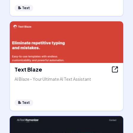
📝
Text
Text Blaze
AI Blaze - Your Ultimate AI Text Assistant
📝
Text