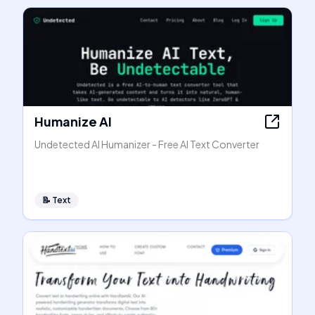
Humanize AI
Undetected AI Humanizer - Free AI Text Converter
📝
Text