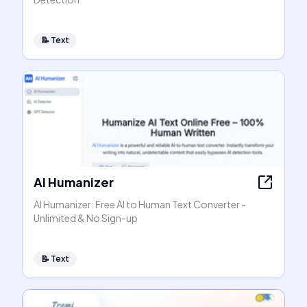
📝
Text
AI Humanizer
AI Humanizer: Free AI to Human Text Converter -
Unlimited & No Sign-up
📝
Text