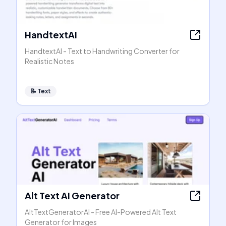
HandtextAI
HandtextAI - Text to Handwriting Converter for
Realistic Notes
📝
Text
Alt Text AI Generator
AltTextGeneratorAI - Free AI-Powered Alt Text
Generator for Images