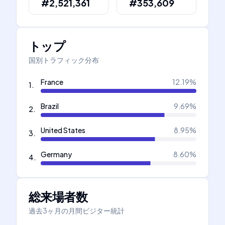
#2,521,361
#353,609
トップ
国別トラフィック分布
France
12.19
%
1
.
Brazil
9.69
%
2
.
United States
8.95
%
3
.
Germany
8.60
%
4
.
総来場者数
過去3ヶ月の月間ビジター統計