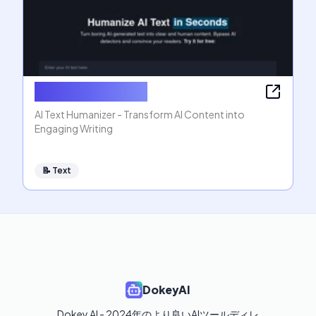
AI Text Humanizer
AI Text Humanizer - Transform AI Content into
Engaging Writing
📝
Text
DokeyAI
Dokey AI - 2024年のより良いAIツールディレ