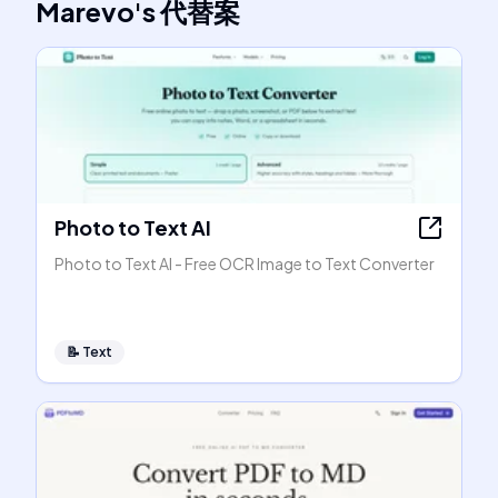
Marevo
's
代替案
Photo to Text AI
Photo to Text AI - Free OCR Image to Text Converter
📝
Text