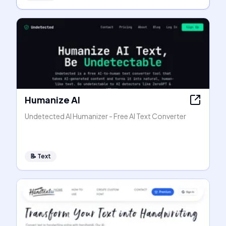
Humanize AI
Undetected AI Humanizer - Free AI Text Converter
📝
Text