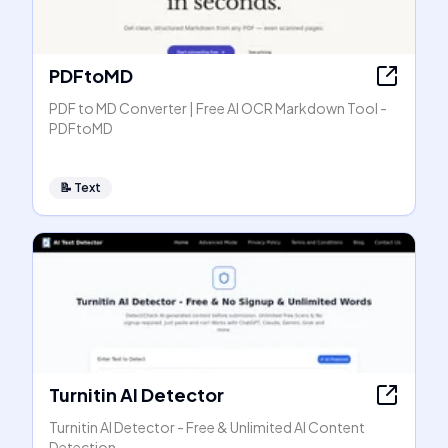
PDFtoMD
PDF to MD Converter | Free AI OCR Markdown Tool -
PDFtoMD
📝
Text
Turnitin AI Detector
Turnitin AI Detector - Free & Unlimited AI Content
Detection