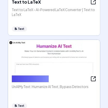
Text to LaTeX
Text to LaTeX - AI-Powered LaTeX Converter | Text to
LaTeX
📝
Text
Humanize AI Text
UnAIMyText: Humanize AI Text, Bypass Detectors
📝
Text