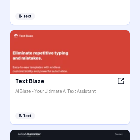
📝
Text
Text Blaze
AI Blaze - Your Ultimate AI Text Assistant
📝
Text