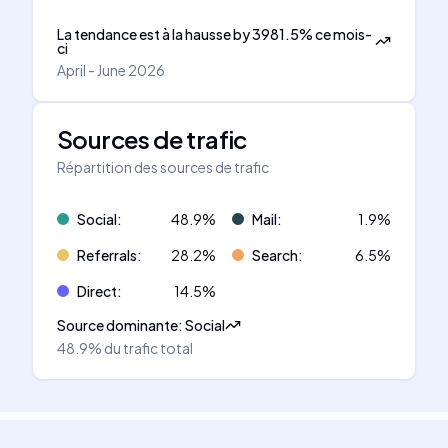
La tendance est à la hausse
by
3981.5
%
ce mois-
ci
April - June 2026
Sources de trafic
Répartition des sources de trafic
Social
:
48.9
%
Mail
:
1.9
%
Referrals
:
28.2
%
Search
:
6.5
%
Direct
:
14.5
%
Source dominante
:
Social
48.9%
du trafic total