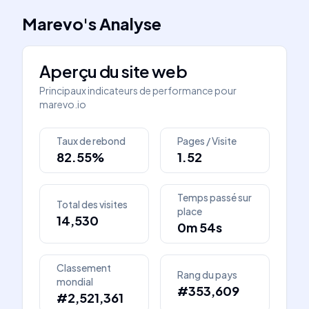
Marevo
's
Analyse
Aperçu du site web
Principaux indicateurs de performance pour
marevo.io
Taux de rebond
Pages / Visite
82.55%
1.52
Temps passé sur
Total des visites
place
14,530
0m 54s
Classement
Rang du pays
mondial
#353,609
#2,521,361