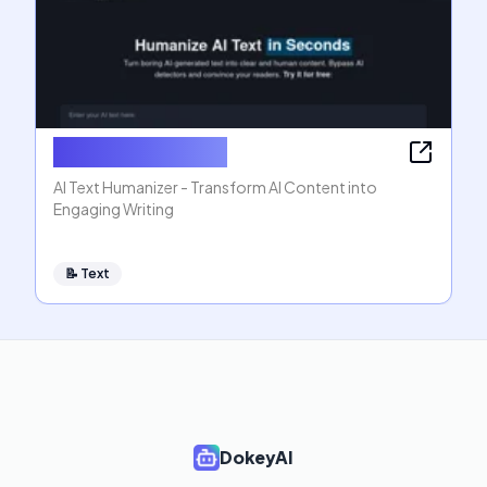
AI Text Humanizer
AI Text Humanizer - Transform AI Content into
Engaging Writing
📝
Text
DokeyAI