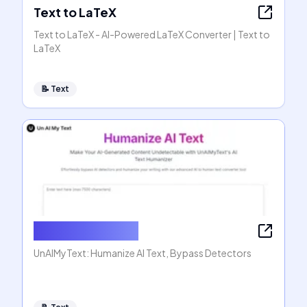
Text to LaTeX
Text to LaTeX - AI-Powered LaTeX Converter | Text to
LaTeX
📝
Text
Humanize AI Text
UnAIMyText: Humanize AI Text, Bypass Detectors