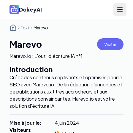
DokeyAI
Open 
Text
Marevo
Marevo
Visiter
Marevo.io : L'outil d'écriture IA n°1
Introduction
Créez des contenus captivants et optimisés pour le
SEO avec Marevo.io. De la rédaction d'annonces et
de publications aux titres accrocheurs et aux
descriptions convaincantes, Marevo.io est votre
solution d'écriture IA.
Mise à jour le
:
4 juin 2024
Visiteurs