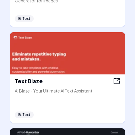
Generator for Images
📝
Text
Text Blaze
AI Blaze - Your Ultimate AI Text Assistant
📝
Text