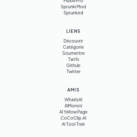
FluxAI Pro
Sprunki Mod
Sprunked
LIENS
Découvrir
Catégorie
Soumettre
Tarifs
Github
Twitter
AMIS
WhatIsAI
AIMonstr
AI Yellow Page
CoCoClip.AI
AI Tool Trek