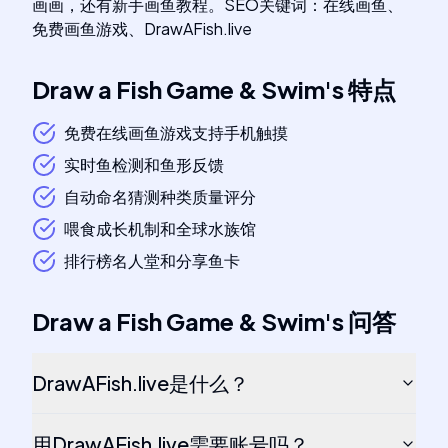
画画，还有新手画鱼教程。SEO关键词：在线画鱼、
免费画鱼游戏、DrawAFish.live
Draw a Fish Game & Swim
's
特点
免费在线画鱼游戏支持手机触摸
实时鱼检测和鱼形反馈
自动命名猜测种类质量评分
喂食成长机制和全球水族馆
排行榜名人堂和分享鱼卡
Draw a Fish Game & Swim
's
问答
DrawAFish.live是什么？
用DrawAFish.live需要账号吗？