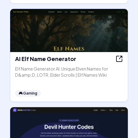
AI Elf Name Generator
Elf Name Generator AI: Unique Elven Names for
D&amp;D, LOTR, Elder Scrolls | Elf Names Wiki
🎮
Gaming