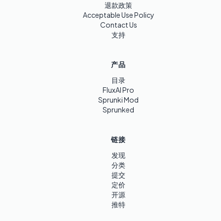
退款政策
Acceptable Use Policy
Contact Us
支持
产品
目录
FluxAI Pro
Sprunki Mod
Sprunked
链接
发现
分类
提交
定价
开源
推特