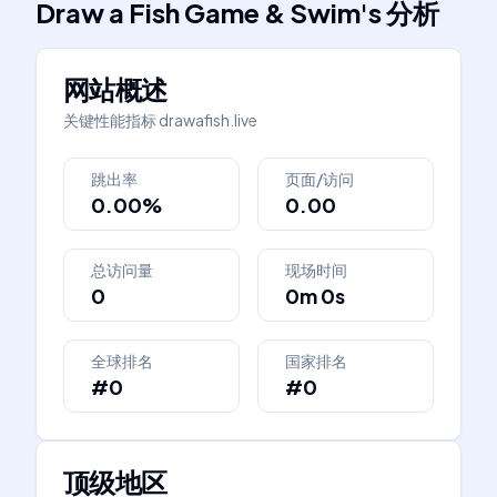
Draw a Fish Game & Swim
's
分析
网站概述
关键性能指标
drawafish.live
跳出率
页面/访问
0.00%
0.00
总访问量
现场时间
0
0m 0s
全球排名
国家排名
#0
#0
顶级地区