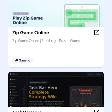
Zip Game Online
Zip Game Online | Free Logic Puzzle Game
🎮
Gaming