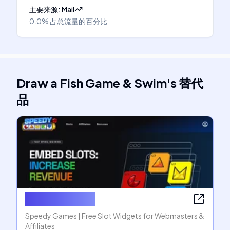
主要来源
:
Mail
0.0%
占总流量的百分比
Draw a Fish Game & Swim
's
替代
品
Speedy Games
Speedy Games | Free Slot Widgets for Webmasters &
Affiliates