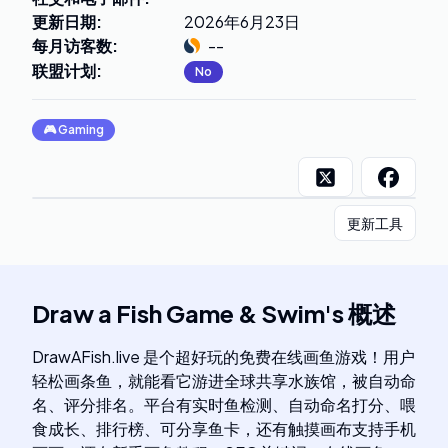
更新日期
:
2026年6月23日
每月访客数
:
--
联盟计划
:
No
🎮
Gaming
更新工具
Draw a Fish Game & Swim
's
概述
DrawAFish.live 是个超好玩的免费在线画鱼游戏！用户
轻松画条鱼，就能看它游进全球共享水族馆，被自动命
名、评分排名。平台有实时鱼检测、自动命名打分、喂
食成长、排行榜、可分享鱼卡，还有触摸画布支持手机