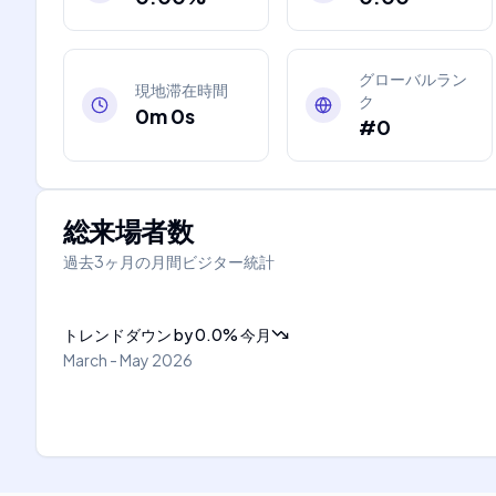
グローバルラン
現地滞在時間
ク
0m 0s
#0
総来場者数
過去3ヶ月の月間ビジター統計
トレンドダウン
by
0.0
%
今月
March - May 2026