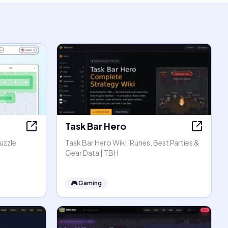
Task Bar Hero
uzzle
Task Bar Hero Wiki: Runes, Best Parties &
Gear Data | TBH
🎮
Gaming