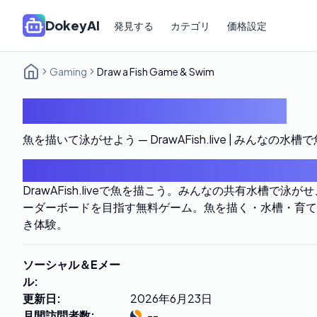
DokeyAI
発見する
カテゴリ
価格設定
Gaming
Draw a Fish Game & Swim
Draw a Fish Game & Swim
魚を描いて泳がせよう — DrawAFish.live | みんなの水
はじめに
DrawAFish.liveで魚を描こう。みんなの共有水槽で
ーダーボードを目指す無料ゲーム。魚を描く・水槽・育て
き体験。
ソーシャル＆Eメー
ル
:
更新日
:
2026年6月23日
月間訪問者数
:
--