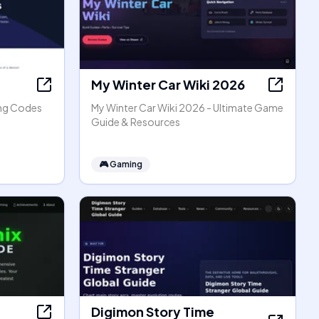
My Winter Car Wiki 2026
ing Codes
My Winter Car Wiki 2026 - Ultimate Game
Guide & Resources
🎮
Gaming
Digimon Story Time