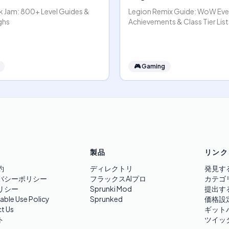
k Jam: 800+ Level Guides &
Legion Remix Guide: WoW Eve
ghs
Achievements & Class Tier List
🎮
Gaming
製品
リンク
約
ディレクトリ
発見す
バシーポリシー
フラックスAIプロ
カテゴ
リシー
Sprunki Mod
提出す
able Use Policy
Sprunked
価格設
t Us
ギット
ト
ツイッ