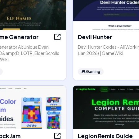
Name Generator
Devil Hunter
nerator AI: Unique Elven
Devil Hunter Codes - All Work
D&amp;D, LOTR, Elder Scrolls
(Jan 2026) | GameWiki
 Wiki
🎮
Gaming
lock Jam
Legion Remix Guide