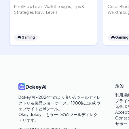
Pixel Flow Level: Walkthroughs, Tips &
Color Bloc
Strategies for All Levels
Walkthrou
🎮
Gaming
🎮
Gaming
法的
DokeyAI
利用規
Dokey AI - 2024年のより良いAIツールディレ
プライ
クトリ＆製品ショーケース。1900以上のAIウ
返金ポ
ェブサイトとAIツール。

Accept
Okey dokey、もう一つのAIツールディレク
Contac
トリです。
サポー