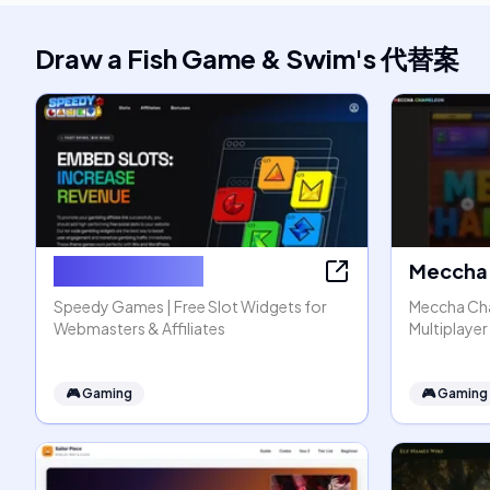
Draw a Fish Game & Swim
's
代替案
Speedy Games
Meccha 
Speedy Games | Free Slot Widgets for
Meccha Cha
Webmasters & Affiliates
Multiplaye
🎮
Gaming
🎮
Gaming