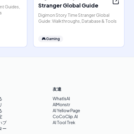
Stranger Global Guide
nt Guides,
s
Digimon Story Time Stranger Global
Guide: Walkthroughs, Database & Tools
🎮
Gaming
友達
る
WhatIsAI
リ
AIMonstr
る
AI Yellow Page
定
CoCoClip.AI
ハブ
AI Tool Trek
ター