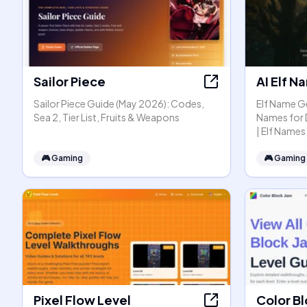
Sailor Piece
AI Elf 
Sailor Piece Guide (May 2026): Codes,
Elf Name Ge
Sea 2, Tier List, Fruits & Weapons
Names for 
| Elf Names
🎮
Gaming
🎮
Gaming
Pixel Flow Level
Color B