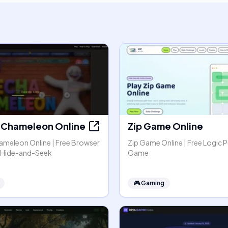
Chameleon Online
Zip Game Online
meleon Online | Free Browser
Zip Game Online | Free Logic P
r Hide-and-Seek
Game
🎮
Gaming