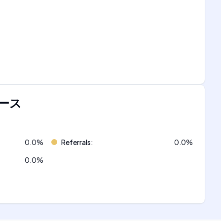
ース
0.0
%
Referrals
:
0.0
%
0.0
%