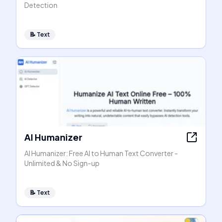
Detection
📝
Text
AI Humanizer
AI Humanizer: Free AI to Human Text Converter -
Unlimited & No Sign-up
📝
Text