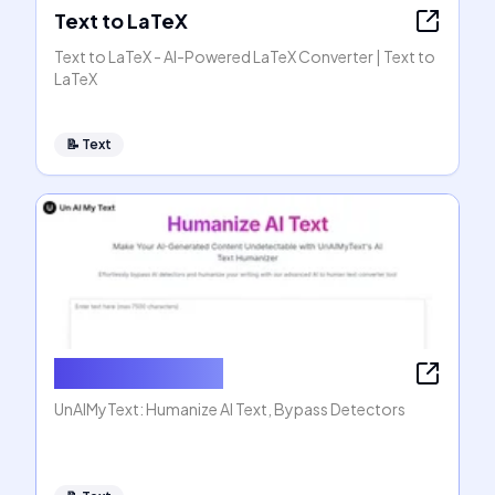
Text to LaTeX
Text to LaTeX - AI-Powered LaTeX Converter | Text to
LaTeX
📝
Text
Humanize AI Text
UnAIMyText: Humanize AI Text, Bypass Detectors