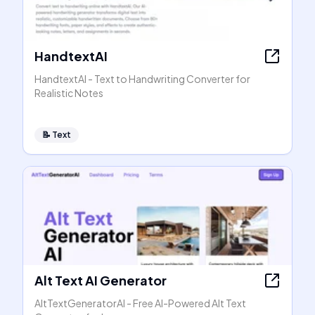
HandtextAI
HandtextAI - Text to Handwriting Converter for
Realistic Notes
📝
Text
Alt Text AI Generator
AltTextGeneratorAI - Free AI-Powered Alt Text