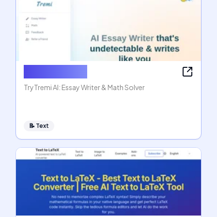
AI Essay Writer
TryTremi AI: Essay Writer & Math Solver
📝
Text