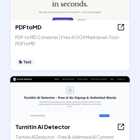
PDFtoMD
PDF to MD Converter | Free AI OCR Markdown Tool -
PDFtoMD
📝
Text
Turnitin AI Detector
Turnitin AI Detector - Free & Unlimited AI Content