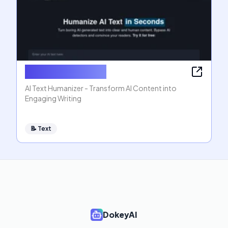
AI Text Humanizer
AI Text Humanizer - Transform AI Content into
Engaging Writing
📝
Text
DokeyAI