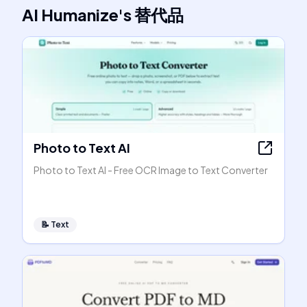
AI Humanize
's
替代品
Photo to Text AI
Photo to Text AI - Free OCR Image to Text Converter
📝
Text