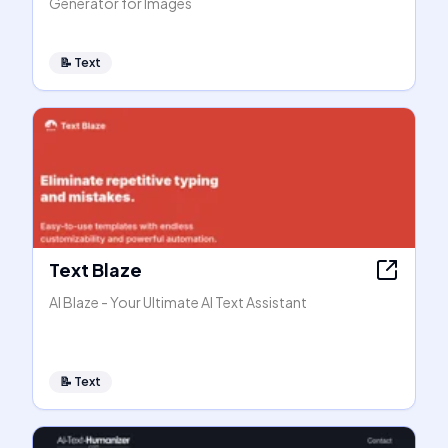
Generator for Images
📝
Text
Text Blaze
AI Blaze - Your Ultimate AI Text Assistant
📝
Text