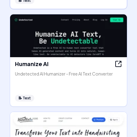
📝
Text
Humanize AI
Undetected AI Humanizer - Free AI Text Converter
📝
Text