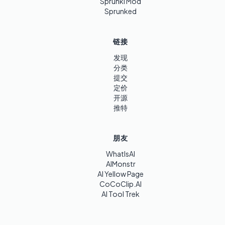
Sprunki Mod
Sprunked
链接
发现
分类
提交
定价
开源
推特
朋友
WhatIsAI
AIMonstr
AI Yellow Page
CoCoClip.AI
AI Tool Trek