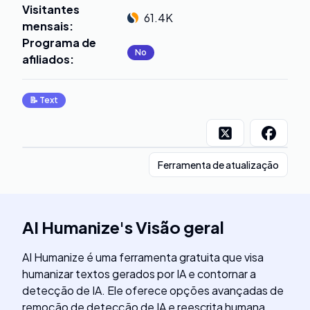
Visitantes
61.4K
mensais
:
Programa de
No
afiliados
:
📝
Text
Ferramenta de atualização
AI Humanize
's
Visão geral
AI Humanize é uma ferramenta gratuita que visa
humanizar textos gerados por IA e contornar a
detecção de IA. Ele oferece opções avançadas de
remoção de detecção de IA e reescrita humana.