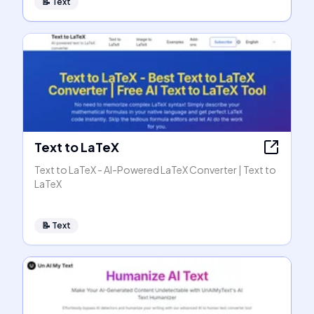
📝
Text
Text to LaTeX
Text to LaTeX - AI-Powered LaTeX Converter | Text to
LaTeX
📝
Text