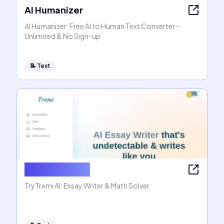
AI Humanizer
AI Humanizer: Free AI to Human Text Converter -
Unlimited & No Sign-up
📝
Text
AI Essay Writer
TryTremi AI: Essay Writer & Math Solver