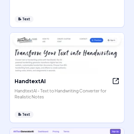
📝
Text
HandtextAI
HandtextAI - Text to Handwriting Converter for
Realistic Notes
📝
Text