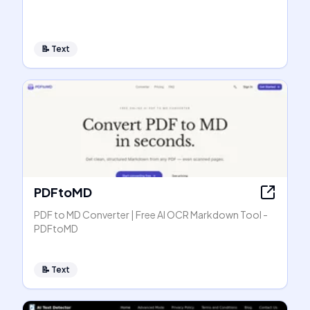
📝
Text
PDFtoMD
PDF to MD Converter | Free AI OCR Markdown Tool -
PDFtoMD
📝
Text