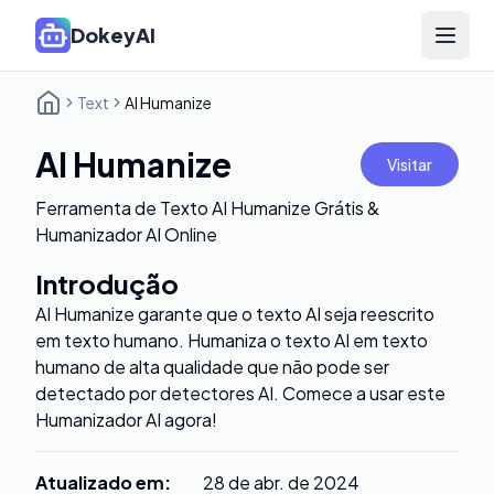
DokeyAI
Open 
Text
AI Humanize
AI Humanize
Visitar
Ferramenta de Texto AI Humanize Grátis &
Humanizador AI Online
Introdução
AI Humanize garante que o texto AI seja reescrito
em texto humano. Humaniza o texto AI em texto
humano de alta qualidade que não pode ser
detectado por detectores AI. Comece a usar este
Humanizador AI agora!
Atualizado em
:
28 de abr. de 2024