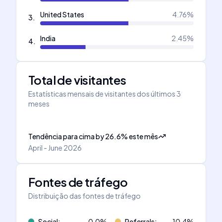
United States
4.76
%
3
.
India
2.45
%
4
.
Total de visitantes
Estatísticas mensais de visitantes dos últimos 3
meses
Tendência para cima
by
26.6
%
este mês
April - June 2026
Fontes de tráfego
Distribuição das fontes de tráfego
Social
:
0.0
%
Referrals
:
10.4
%