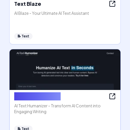
Text Blaze
AI Blaze - Your Ultimate AI Text Assistant
📝
Text
AI Text Humanizer
AI Text Humanizer - Transform AI Content into
Engaging Writing
📝
Text