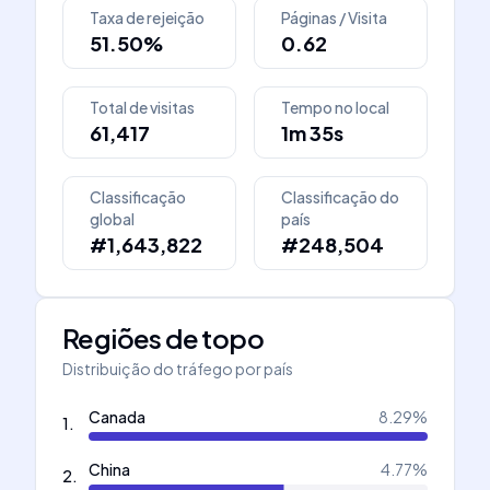
Taxa de rejeição
Páginas / Visita
51.50%
0.62
Total de visitas
Tempo no local
61,417
1m 35s
Classificação
Classificação do
global
país
#1,643,822
#248,504
Regiões de topo
Distribuição do tráfego por país
Canada
8.29
%
1
.
China
4.77
%
2
.