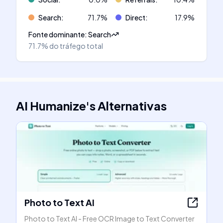
Search
:
71.7
%
Direct
:
17.9
%
Fonte dominante
:
Search
71.7%
do tráfego total
AI Humanize
's
Alternativas
Photo to Text AI
Photo to Text AI - Free OCR Image to Text Converter