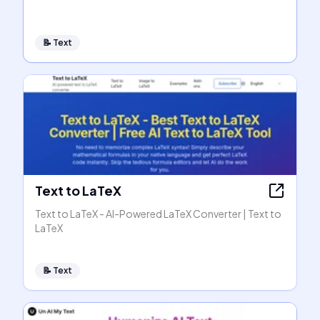
📝
Text
Text to LaTeX
Text to LaTeX - AI-Powered LaTeX Converter | Text to
LaTeX
📝
Text