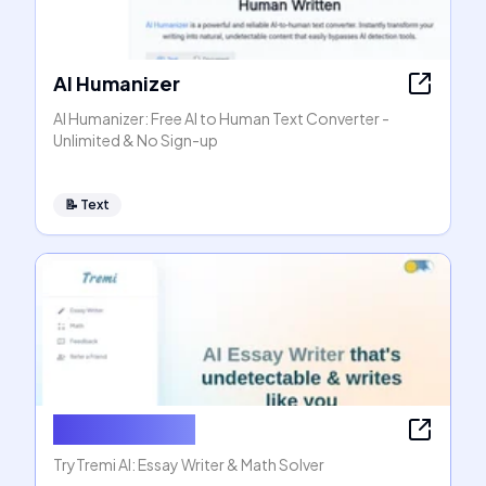
AI Humanizer
AI Humanizer: Free AI to Human Text Converter -
Unlimited & No Sign-up
📝
Text
AI Essay Writer
TryTremi AI: Essay Writer & Math Solver