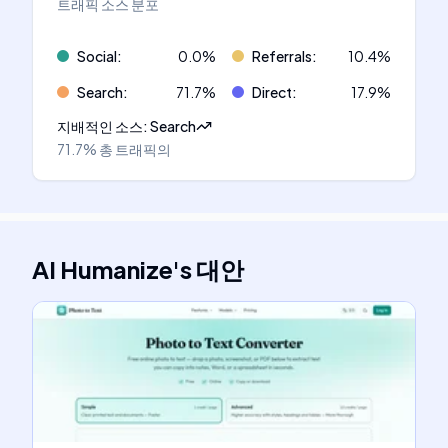
트래픽 소스 분포
Social
:
0.0
%
Referrals
:
10.4
%
Search
:
71.7
%
Direct
:
17.9
%
지배적인 소스
:
Search
71.7%
총 트래픽의
AI Humanize
's
대안