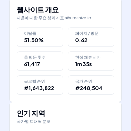
웹사이트 개요
다음에 대한 주요 성과 지표
aihumanize.io
이탈률
페이지 / 방문
51.50%
0.62
총 방문 횟수
현장 체류 시간
61,417
1m 35s
글로벌 순위
국가 순위
#1,643,822
#248,504
인기 지역
국가별 트래픽 분포