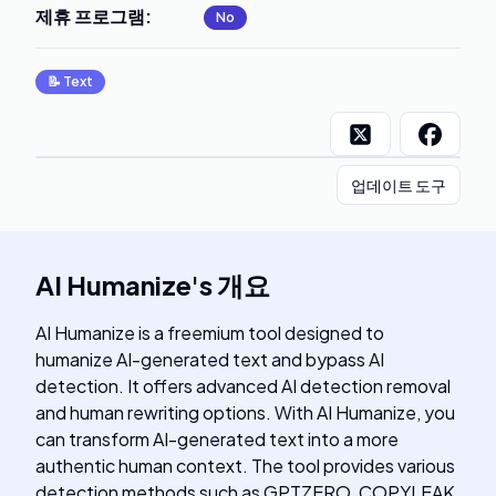
제휴 프로그램
:
No
📝
Text
업데이트 도구
AI Humanize
's
개요
AI Humanize is a freemium tool designed to
humanize AI-generated text and bypass AI
detection. It offers advanced AI detection removal
and human rewriting options. With AI Humanize, you
can transform AI-generated text into a more
authentic human context. The tool provides various
detection methods such as GPTZERO, COPYLEAK,