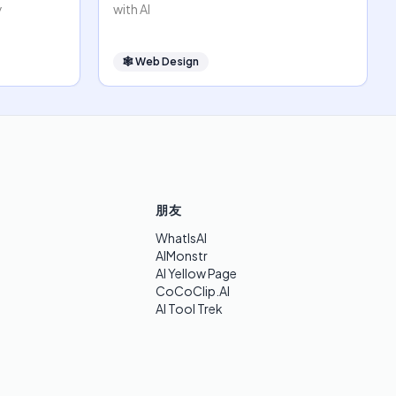
y
with AI
🕸
Web Design
朋友
WhatIsAI
AIMonstr
AI Yellow Page
CoCoClip.AI
AI Tool Trek