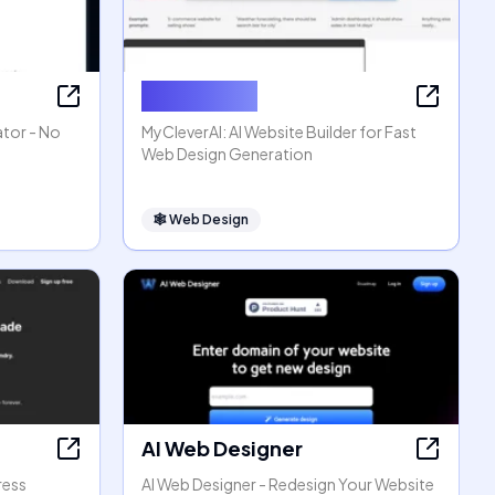
MyCleverAI
ator - No
MyCleverAI: AI Website Builder for Fast
Web Design Generation
🕸
Web Design
AI Web Designer
ress
AI Web Designer - Redesign Your Website