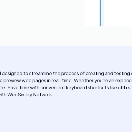
signed to streamline the process of creating and testing we
nd preview web pages in real-time. Whether you're an experie
ife. Save time with convenient keyboard shortcuts like ctrl+s
 with WebSim by Netwrck.