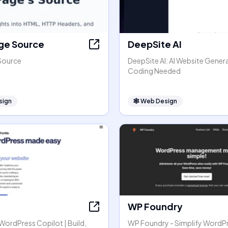
ge Source
DeepSite AI
Source
DeepSite AI: AI Website Gener
Coding Needed
sign
🕸
Web Design
WP Foundry
r WordPress Copilot | Build,
WP Foundry - Simplify WordP