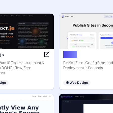
js
PinMe
 Pure JS Text Measurement &
PinMe | Zero-Config Frontend
o DOM Reflow, Zero
Deployment in Seconds
ies
sign
🕸
Web Design