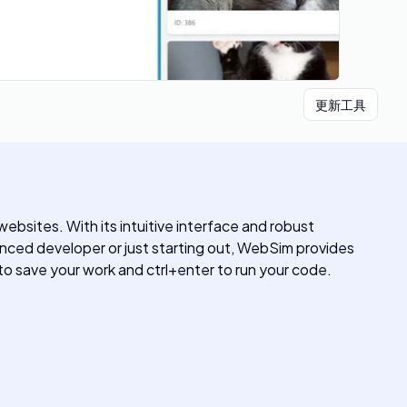
更新工具
bsites. With its intuitive interface and robust
nced developer or just starting out, WebSim provides
 to save your work and ctrl+enter to run your code.