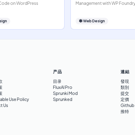
 Code on WordPress
Management with WP Foundr
sign
🕸
Web Design
产品
連結
款
目录
發現
策
FluxAI Pro
類別
策
Sprunki Mod
提交
able Use Policy
Sprunked
定價
t Us
Github
推特