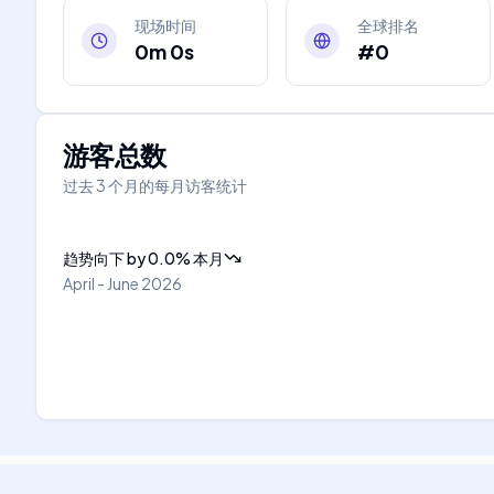
现场时间
全球排名
0m 0s
#0
游客总数
过去 3 个月的每月访客统计
趋势向下
by
0.0
%
本月
April - June 2026