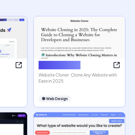
Website Cloner
Website Cloner: Clone Any Website with
Ease in 2025
🕸
Web Design