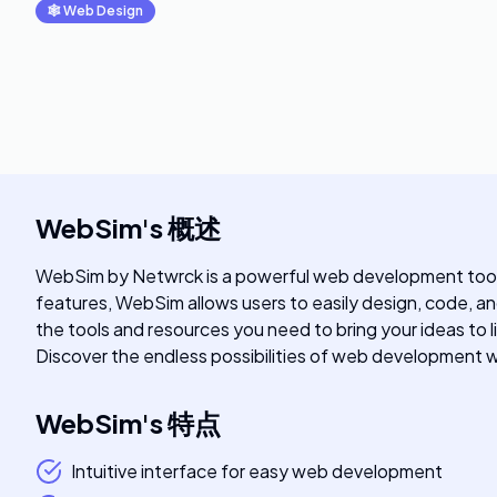
🕸
Web Design
WebSim
's
概述
WebSim by Netwrck is a powerful web development tool de
features, WebSim allows users to easily design, code, a
the tools and resources you need to bring your ideas to l
Discover the endless possibilities of web development
WebSim
's
特点
Intuitive interface for easy web development