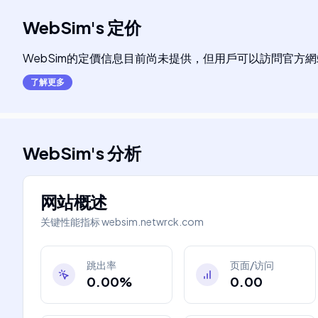
WebSim
's
定价
WebSim的定價信息目前尚未提供，但用戶可以訪問官方
了解更多
WebSim
's
分析
网站概述
关键性能指标
websim.netwrck.com
跳出率
页面/访问
0.00%
0.00