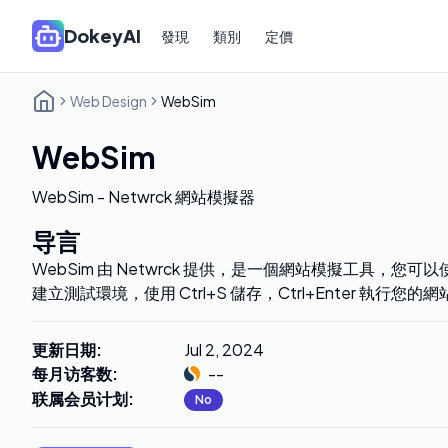
DokeyAI
發現
類別
定價
Web Design
WebSim
WebSim
WebSim - Netwrck 網站模擬器
导言
WebSim 由 Netwrck 提供，是一個網站模擬工具，您
建立測試環境，使用 Ctrl+S 儲存，Ctrl+Enter 執行您的網
更新日期
:
Jul 2, 2024
每月访客数
:
--
联属会员计划
:
No