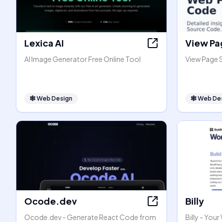
Lexica AI
View Pa
AI Image Generator Free Online Tool
View Page 
🕸
Web Design
🕸
Web De
Ocode.dev
Billy
Ocode.dev - Generate React Code from
Billy - You