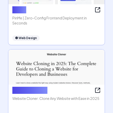
PinMe
PinMe | Zero-Config Frontend Deployment in
Seconds
🕸
Web Design
Website Cloner
Website Cloner: Clone Any Website with Ease in 2025