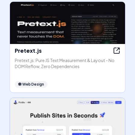
Pretext.js
Pretext.js: Pure JS Text Measurement & Layout - No
DOM Reflow, Zero Dependencies
🕸
Web Design