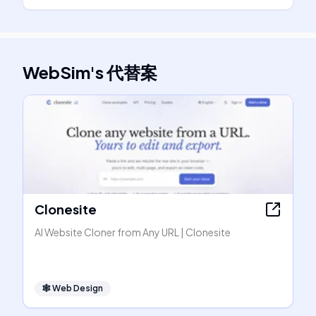
WebSim
's
代替案
Clonesite
AI Website Cloner from Any URL | Clonesite
🕸
Web Design