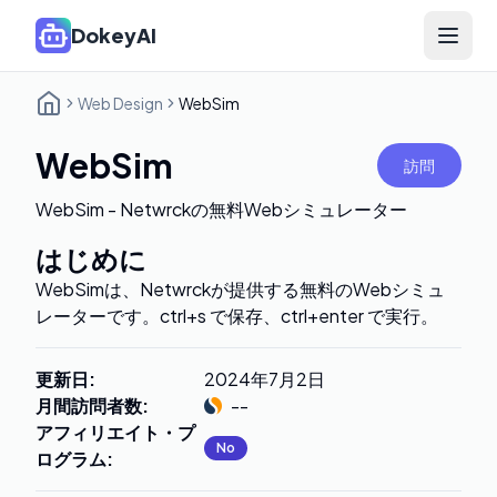
DokeyAI
Open 
Web Design
WebSim
WebSim
訪問
WebSim - Netwrckの無料Webシミュレーター
はじめに
WebSimは、Netwrckが提供する無料のWebシミュ
レーターです。ctrl+s で保存、ctrl+enter で実行。
更新日
:
2024年7月2日
月間訪問者数
:
--
アフィリエイト・プ
No
ログラム
: