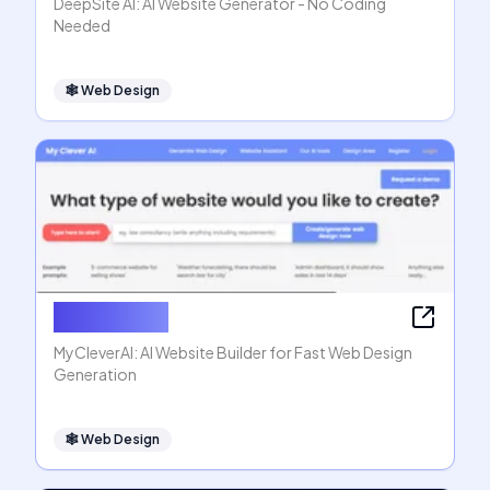
DeepSite AI: AI Website Generator - No Coding
Needed
🕸
Web Design
MyCleverAI
MyCleverAI: AI Website Builder for Fast Web Design
Generation
🕸
Web Design