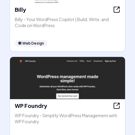
Billy
Billy - Your WordPress Copilot | Build, Write, and
Code on WordPress
🕸
Web Design
WP Foundry
WP Foundry - Simplify WordPress Management with
WP Foundry