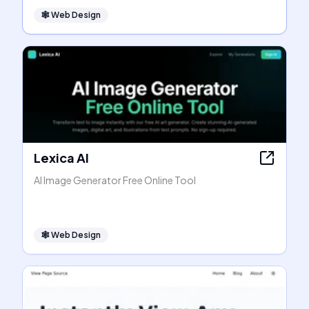
🕸
Web Design
Lexica AI
AI Image Generator Free Online Tool
🕸
Web Design