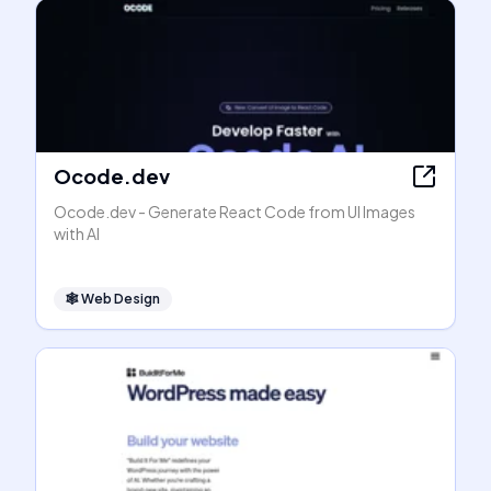
Ocode.dev
Ocode.dev - Generate React Code from UI Images
with AI
🕸
Web Design