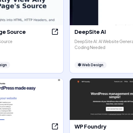
ge Source
DeepSite AI
Source
DeepSite AI: AI Website Gener
Coding Needed
sign
🕸
Web Design
WP Foundry