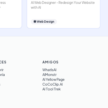
ress
AI Web Designer - Redesign Your Website
y
with AI
🕸
Web Design
CES
AMIGOS
rir
WhatIsAI
ría
AIMonstr
AI Yellow Page
s
CoCoClip.AI
AI Tool Trek