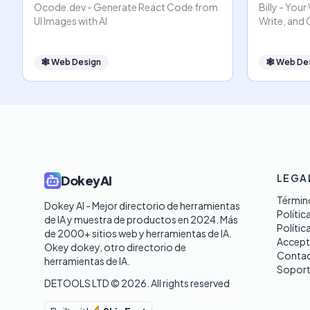
Ocode.dev - Generate React Code from
Billy - You
UI Images with AI
Write, and
🕸
Web Design
🕸
Web De
LEGA
DokeyAI
Término
Dokey AI - Mejor directorio de herramientas 
Polític
de IA y muestra de productos en 2024. Más 
Polític
de 2000+ sitios web y herramientas de IA. 

Accept
Okey dokey, otro directorio de 
Contac
herramientas de IA.
Sopor
DETOOLS LTD ©
2026
. All rights reserved