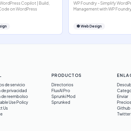
r WordPress Copilot | Build,
WP Foundry - Simplify WordP
 Code on WordPress
Management with WP Foundr
sign
🕸
Web Design
L
PRODUCTOS
ENLA
s de servicio
Directorios
Descub
a de privacidad
FluxAI Pro
Catego
a de reembolso
Sprunki Mod
Enviar
able Use Policy
Sprunked
Precio
t Us
Github
te
Twitter