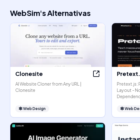
WebSim
's
Alternativas
Clonesite
Pretext.
AI Website Cloner from Any URL |
Pretext.js:
Clonesite
Layout - N
Dependenc
🕸
Web Design
🕸
Web De