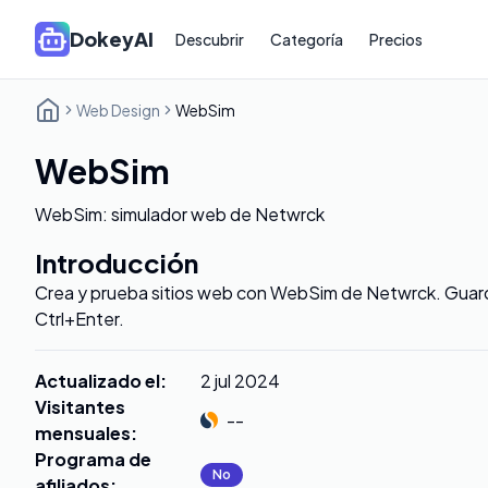
DokeyAI
Descubrir
Categoría
Precios
Web Design
WebSim
WebSim
WebSim: simulador web de Netwrck
Introducción
Crea y prueba sitios web con WebSim de Netwrck. Guard
Ctrl+Enter.
Actualizado el
:
2 jul 2024
Visitantes
--
mensuales
:
Programa de
No
afiliados
: