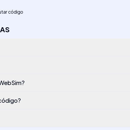
utar código
TAS
e WebSim?
 código?