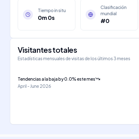
Clasificación
Tiempo in situ
mundial
0m 0s
#0
Visitantes totales
Estadísticas mensuales de visitas de los últimos 3 meses
Tendencias a la baja
by
0.0
%
este mes
April - June 2026