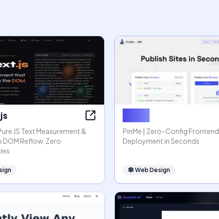
js
PinMe
 Pure JS Text Measurement &
PinMe | Zero-Config Frontend
o DOM Reflow, Zero
Deployment in Seconds
ies
sign
🕸
Web Design