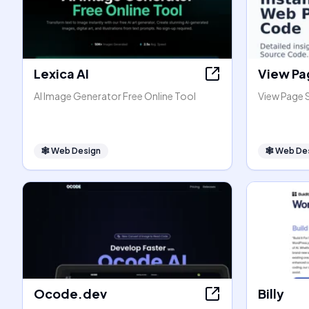
Lexica AI
View Pa
AI Image Generator Free Online Tool
View Page 
🕸
Web Design
🕸
Web De
Ocode.dev
Billy