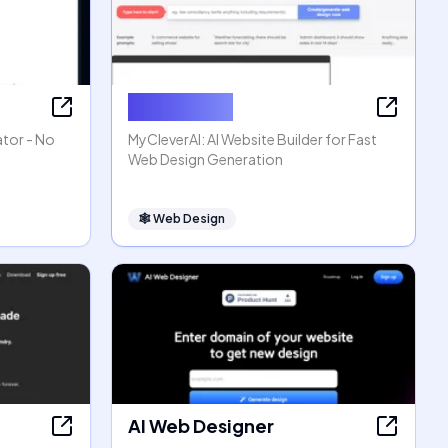
MyCleverAI
ator - No
MyCleverAI: AI Website Builder for Fast
Web Design Generation
🕸
Web Design
AI Web Designer