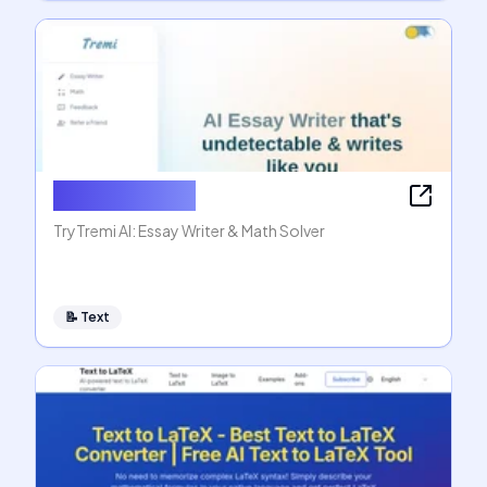
AI Essay Writer
TryTremi AI: Essay Writer & Math Solver
📝
Text