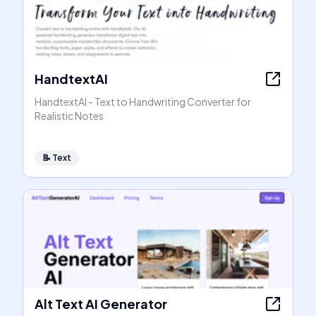
HandtextAI
HandtextAI - Text to Handwriting Converter for
Realistic Notes
📝
Text
Alt Text AI Generator