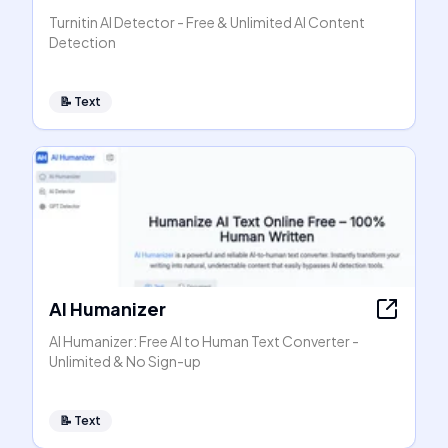
Turnitin AI Detector - Free & Unlimited AI Content
Detection
📝
Text
AI Humanizer
AI Humanizer: Free AI to Human Text Converter -
Unlimited & No Sign-up
📝
Text