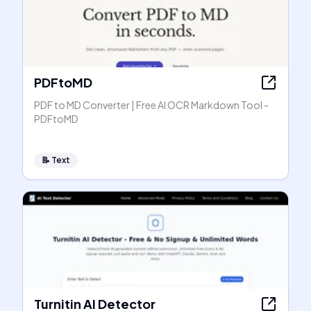
PDFtoMD
PDF to MD Converter | Free AI OCR Markdown Tool -
PDFtoMD
📝
Text
Turnitin AI Detector