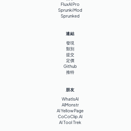
FluxAI Pro
Sprunki Mod
Sprunked
連結
發現
類別
提交
定價
Github
推特
朋友
WhatIsAI
AIMonstr
AI Yellow Page
CoCoClip.AI
AI Tool Trek