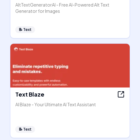
AltTextGeneratorAI - Free AI-Powered Alt Text
Generator for Images
📝
Text
Text Blaze
AI Blaze - Your Ultimate AI Text Assistant
📝
Text