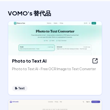
VOMO
's
替代品
Photo to Text AI
Photo to Text AI - Free OCR Image to Text Converter
📝
Text