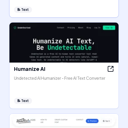
📝
Text
Humanize AI
Undetected AI Humanizer - Free AI Text Converter
📝
Text