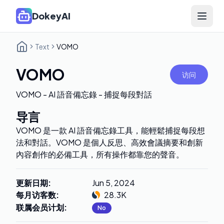
DokeyAI
Open 
Text
VOMO
VOMO
访问
VOMO - AI 語音備忘錄 - 捕捉每段對話
导言
VOMO 是一款 AI 語音備忘錄工具，能輕鬆捕捉每段想
法和對話。VOMO 是個人反思、高效會議摘要和創新
內容創作的必備工具，所有操作都靠您的聲音。
更新日期
:
Jun 5, 2024
每月访客数
:
28.3K
联属会员计划
:
No