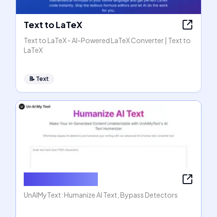
Text to LaTeX
Text to LaTeX - AI-Powered LaTeX Converter | Text to
LaTeX
📝
Text
Humanize AI Text
UnAIMyText: Humanize AI Text, Bypass Detectors