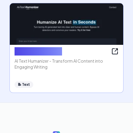
AI Text Humanizer
AI Text Humanizer - Transform AI Content into
Engaging Writing
📝
Text