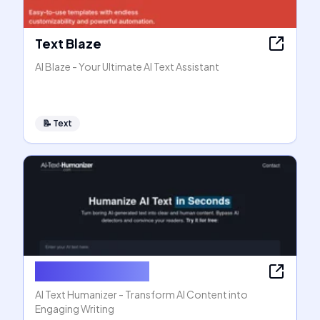
Text Blaze
AI Blaze - Your Ultimate AI Text Assistant
📝
Text
AI Text Humanizer
AI Text Humanizer - Transform AI Content into
Engaging Writing