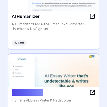
AI Humanizer
AI Humanizer: Free AI to Human Text Converter -
Unlimited & No Sign-up
📝
Text
AI Essay Writer
TryTremi AI: Essay Writer & Math Solver