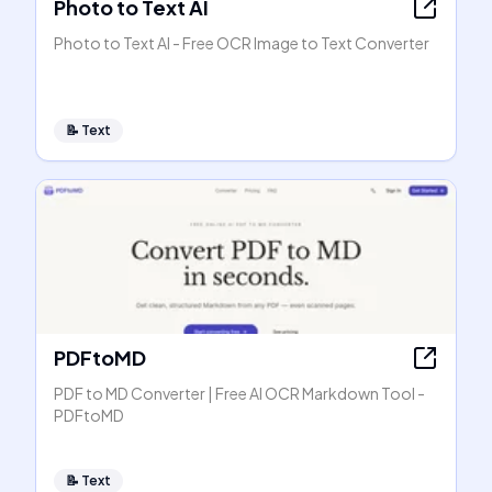
Photo to Text AI
Photo to Text AI - Free OCR Image to Text Converter
📝
Text
PDFtoMD
PDF to MD Converter | Free AI OCR Markdown Tool -
PDFtoMD
📝
Text