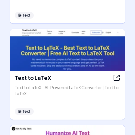
📝
Text
Text to LaTeX
Text to LaTeX - AI-Powered LaTeX Converter | Text to
LaTeX
📝
Text