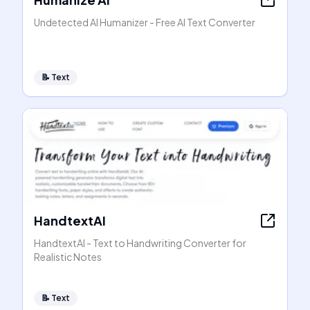
Undetected AI Humanizer - Free AI Text Converter
📝
Text
HandtextAI
HandtextAI - Text to Handwriting Converter for
Realistic Notes
📝
Text