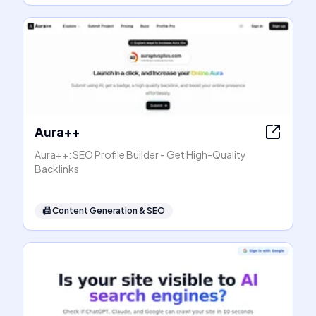
Aura++
Aura++: SEO Profile Builder - Get High-Quality
Backlinks
📠
Content Generation & SEO