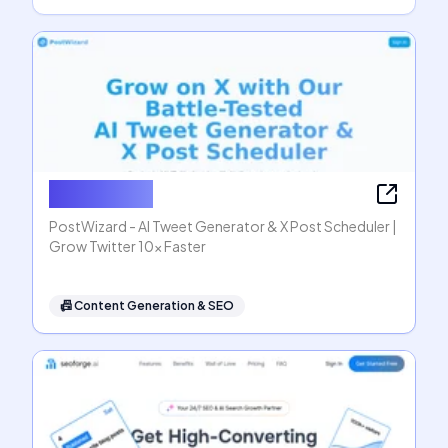
PostWizard
PostWizard - AI Tweet Generator & X Post Scheduler |
Grow Twitter 10x Faster
📠
Content Generation & SEO