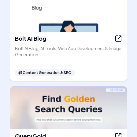
Bolt AI Blog
Bolt AI Blog: AI Tools, Web App Development & Image
Generation
📠
Content Generation & SEO
QueryGold