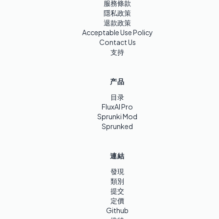
服務條款
隱私政策
退款政策
Acceptable Use Policy
Contact Us
支持
产品
目录
FluxAI Pro
Sprunki Mod
Sprunked
連結
發現
類別
提交
定價
Github