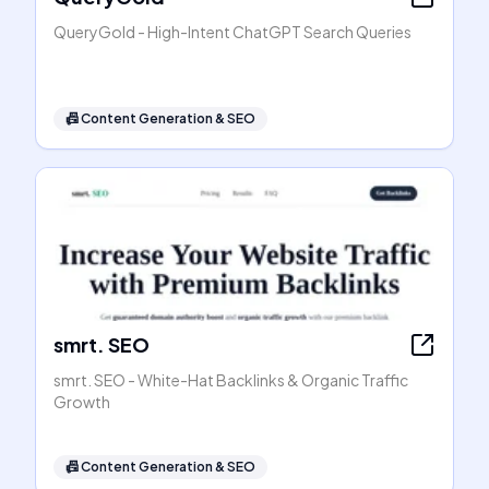
QueryGold - High-Intent ChatGPT Search Queries
📠
Content Generation & SEO
smrt. SEO
smrt. SEO - White-Hat Backlinks & Organic Traffic
Growth
📠
Content Generation & SEO