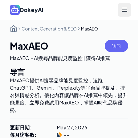
DokeyAI
Open 
Content Generation & SEO
MaxAEO
MaxAEO
访问
MaxAEO - AI搜尋品牌能見度監控 | 獲得AI推薦
导言
MaxAEO提供AI搜尋品牌能見度監控，追蹤
ChatGPT、Gemini、Perplexity等平台品牌提及、排
名與情感分析。優化內容讓品牌在AI推薦中領先，提升
能見度。立即免費試用MaxAEO，掌握AI時代品牌優
勢。
更新日期
:
May 27, 2026
每月访客数
:
--