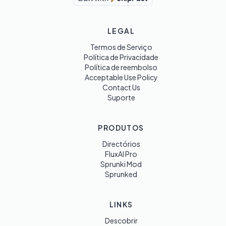
LEGAL
Termos de Serviço
Política de Privacidade
Política de reembolso
Acceptable Use Policy
Contact Us
Suporte
PRODUTOS
Directórios
FluxAI Pro
Sprunki Mod
Sprunked
LINKS
Descobrir