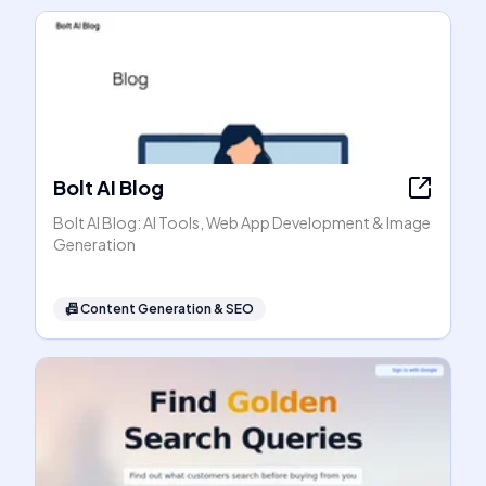
Bolt AI Blog
Bolt AI Blog: AI Tools, Web App Development & Image
Generation
📠
Content Generation & SEO