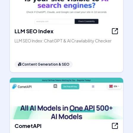
LLM SEO Index
LLM SEO Index: ChatGPT & AI Crawlability Checker
📠
Content Generation & SEO
CometAPI