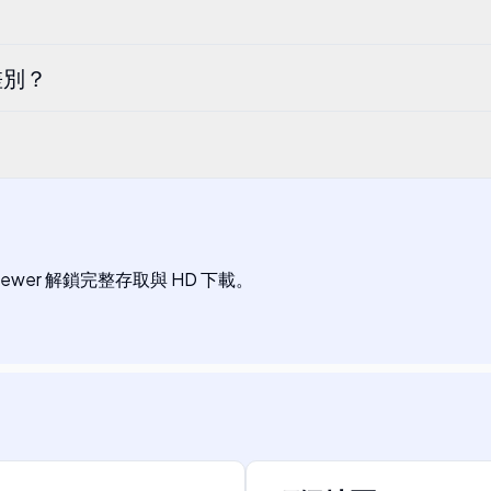
麼差別？
Viewer 解鎖完整存取與 HD 下載。