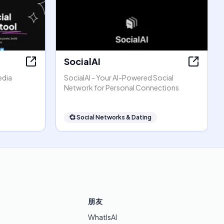
SocialAI
edia
SocialAI - Your AI-Powered Social
Network for Personal Connections
💞
Social Networks & Dating
朋友
WhatIsAI