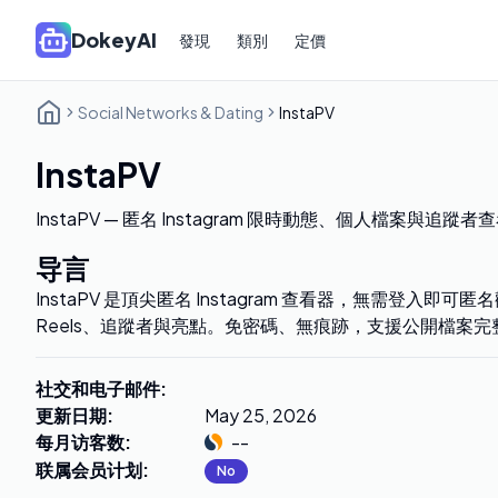
DokeyAI
發現
類別
定價
Social Networks & Dating
InstaPV
InstaPV
InstaPV — 匿名 Instagram 限時動態、個人檔案與追蹤者查看器
导言
InstaPV 是頂尖匿名 Instagram 查看器，無需登入即
Reels、追蹤者與亮點。免密碼、無痕跡，支援公開檔案完
社交和电子邮件
:
更新日期
:
May 25, 2026
每月访客数
:
--
联属会员计划
:
No