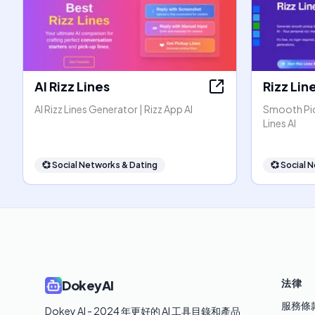
AI Rizz Lines
Rizz Lin
AI Rizz Lines Generator | Rizz App AI
Smooth Pic
Lines AI
💞
Social Networks & Dating
💞
Social 
法律
DokeyAI
服務條
Dokey AI - 2024 年更好的 AI 工具目錄和產品