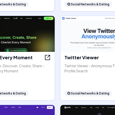
Networks & Dating
💞
Social Networks & Dating
 Every Moment
Twitter Viewer
 Discover, Create, Share -
Twitter Viewer - Anonymous T
ery Moment
Profile Search
Networks & Dating
💞
Social Networks & Dating