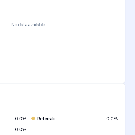
No data available.
0.0
%
Referrals
:
0.0
%
0.0
%