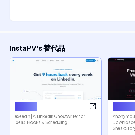
InstaPV
's
替代品
exeedin
SneakSt
exeedin | AI LinkedIn Ghostwriter for
Anonymous 
Ideas, Hooks & Scheduling
Downloader 
SneakStor