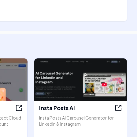
Insta Posts AI
tect Cloud
Insta Posts AI Carousel Generator for
ount
LinkedIn & Instagram