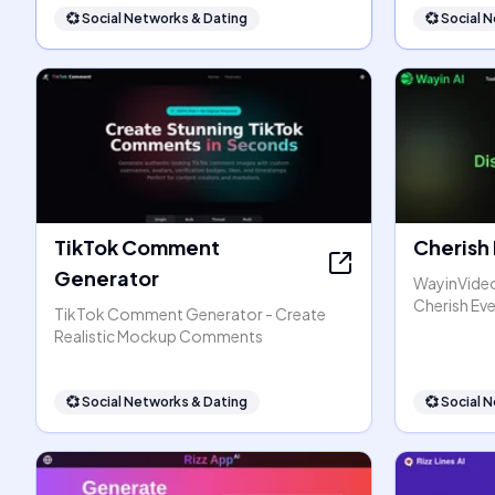
💞
Social Networks & Dating
💞
Social 
TikTok Comment
Cherish
Generator
WayinVideo:
Cherish Ev
TikTok Comment Generator - Create
Realistic Mockup Comments
💞
Social Networks & Dating
💞
Social 