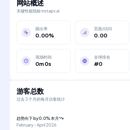
网站概述
关键性能指标
instapv.ai
跳出率
页面/访问
0.00%
0.00
现场时间
全球排名
0m 0s
#0
游客总数
过去 3 个月的每月访客统计
趋势向下
by
0.0
%
本月
February - April 2026