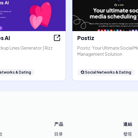
es AI
Postiz
kup Lines Generator | Rizz
Postiz: Your Ultimate Social M
Management Solution
Networks & Dating
💞
Social Networks & Dating
产品
連結
款
目录
發現