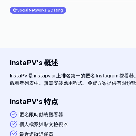
💞
Social Networks & Dating
InstaPV
's
概述
InstaPV 是 instapv.ai 上排名第一的匿名 Inst
觀看者列表中。無需安裝應用程式。免費方案提供有限預覽
InstaPV
's
特点
匿名限時動態觀看器
個人檔案與貼文檢視器
最近追蹤追蹤器