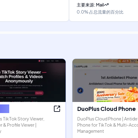
主要来源
:
Mail
0.0%
占总流量的百分比
ory
DuoPlus Cloud Phone
TikTok Story Viewer,
DuoPlus Cloud Phone | Antide
& Profile Viewer |
Phone for TikTok & Multi-Acc
y
Management