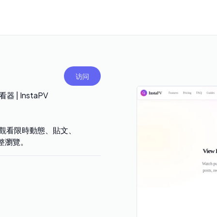
访问
 | InstaPV
可匿名觀看限時動態、貼文、
整瀏覽。