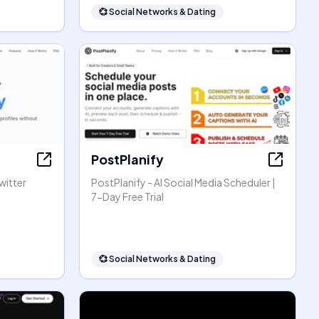
💞
Social Networks & Dating
PostPlanify
witter
PostPlanify - AI Social Media Scheduler |
7-Day Free Trial
💞
Social Networks & Dating