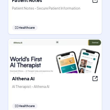
Patient Notes
Patient Notes - Secure Patient Information
👩‍⚕️
Healthcare
Althena AI
AI Therapist - Althena AI
👩‍⚕️
Healthcare