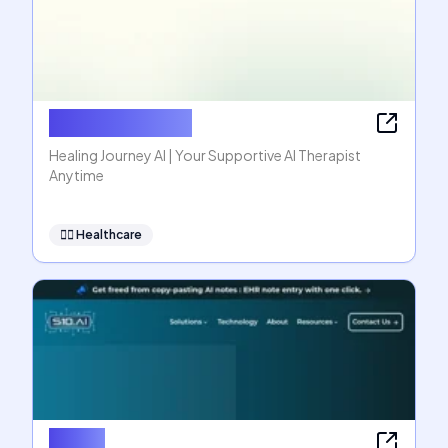
Healing Journey
Healing Journey AI | Your Supportive AI Therapist
Anytime
👩‍⚕️
Healthcare
S10.AI