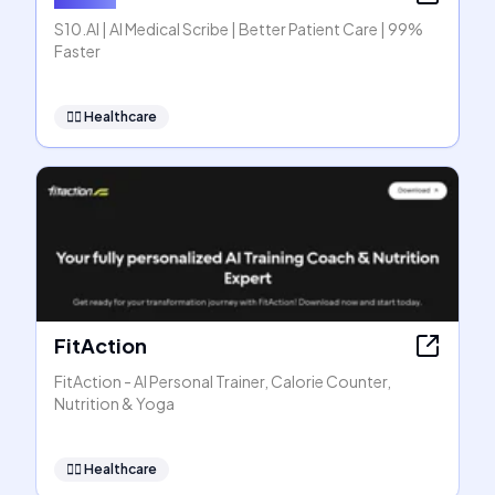
S10.AI | AI Medical Scribe | Better Patient Care | 99%
Faster
👩‍⚕️
Healthcare
FitAction
FitAction - AI Personal Trainer, Calorie Counter,
Nutrition & Yoga
👩‍⚕️
Healthcare