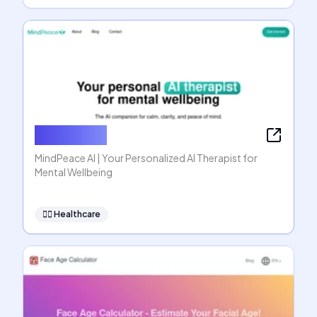
MindPeace
MindPeace AI | Your Personalized AI Therapist for
Mental Wellbeing
👩‍⚕️
Healthcare