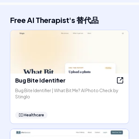
Free AI Therapist
's
替代品
Bug Bite Identifier
Bug Bite Identifier | What Bit Me? AI Photo Check by
Stinglo
👩‍⚕️
Healthcare