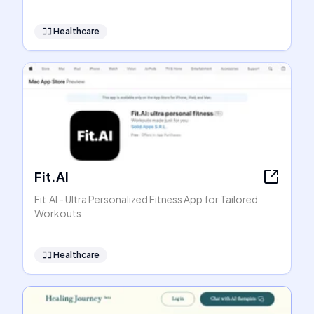
👩‍⚕️
Healthcare
Fit.AI
Fit.AI - Ultra Personalized Fitness App for Tailored
Workouts
👩‍⚕️
Healthcare