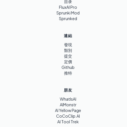
目录
FluxAI Pro
Sprunki Mod
Sprunked
連結
發現
類別
提交
定價
Github
推特
朋友
WhatIsAI
AIMonstr
AI Yellow Page
CoCoClip.AI
AI Tool Trek