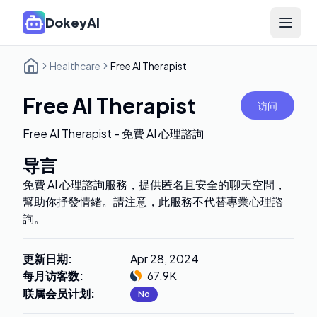
DokeyAI
Open 
Healthcare
Free AI Therapist
Free AI Therapist
访问
Free AI Therapist - 免費 AI 心理諮詢
导言
免費 AI 心理諮詢服務，提供匿名且安全的聊天空間，
幫助你抒發情緒。請注意，此服務不代替專業心理諮
詢。
更新日期
:
Apr 28, 2024
每月访客数
:
67.9K
联属会员计划
:
No