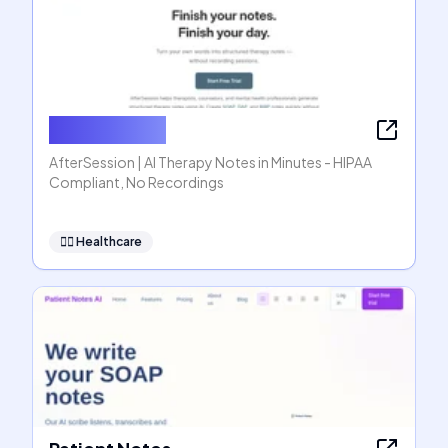
AfterSession
AfterSession | AI Therapy Notes in Minutes - HIPAA
Compliant, No Recordings
👩‍⚕️
Healthcare