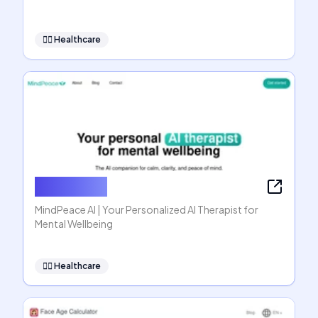
👩‍⚕️
Healthcare
MindPeace
MindPeace AI | Your Personalized AI Therapist for
Mental Wellbeing
👩‍⚕️
Healthcare