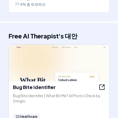
77.4%
총 트래픽의
Free AI Therapist
's
대안
Bug Bite Identifier
Bug Bite Identifier | What Bit Me? AI Photo Check by
Stinglo
👩‍⚕️
Healthcare