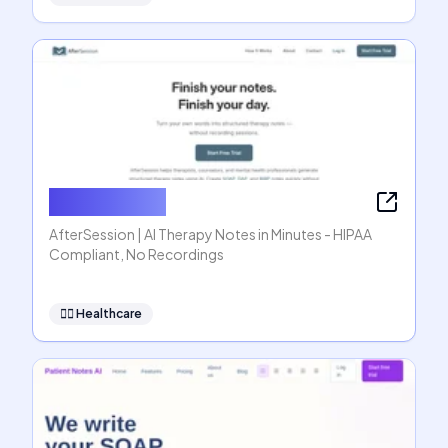
AfterSession
AfterSession | AI Therapy Notes in Minutes - HIPAA
Compliant, No Recordings
👩‍⚕️
Healthcare