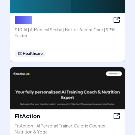
S10.AI
S10.AI | AI Medical Scribe | Better Patient Care | 99%
Faster
👩‍⚕️
Healthcare
FitAction
FitAction - AI Personal Trainer, Calorie Counter,
Nutrition & Yoga