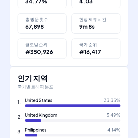
34.77%
4.03
총 방문 횟수
현장 체류 시간
67,898
9m 8s
글로벌 순위
국가 순위
#350,926
#16,417
인기 지역
국가별 트래픽 분포
United States
33.35
%
1
.
United Kingdom
5.49
%
2
.
Philippines
4.14
%
3
.