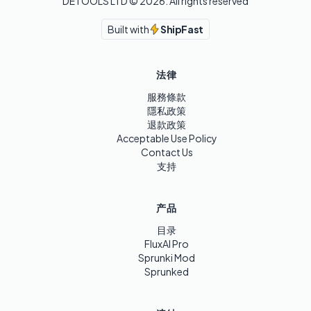
DETOOLS LTD ©
2026
. All rights reserved
Built with
ShipFast
法律
服務條款
隱私政策
退款政策
Acceptable Use Policy
Contact Us
支持
产品
目录
FluxAI Pro
Sprunki Mod
Sprunked