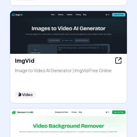
ImgVid
Image to Video AI Generator | ImgVid Free Online
🎬
Video