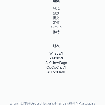
連結
發現
類別
提交
定價
Github
推特
朋友
WhatIsAI
AIMonstr
AI Yellow Page
CoCoClip.AI
AI Tool Trek
English
日本語
Deutsch
Español
Français
한국어
Português