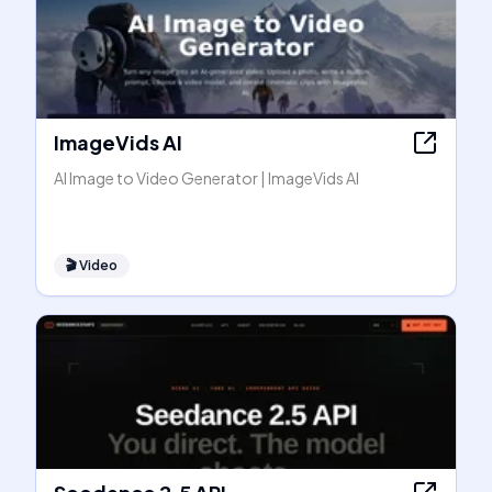
ImageVids AI
AI Image to Video Generator | ImageVids AI
🎬
Video