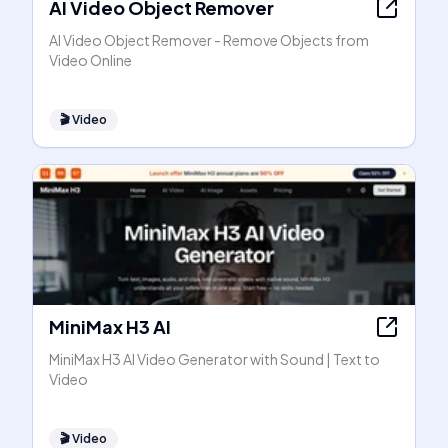
AI Video Object Remover
AI Video Object Remover - Remove Objects from
Video Online
🎬
Video
MiniMax H3 AI
MiniMax H3 AI Video Generator with Sound | Text to
Video
🎬
Video