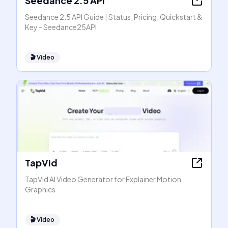
Seedance 2.5 API
Seedance 2.5 API Guide | Status, Pricing, Quickstart &
Key - Seedance25API
🎬
Video
TapVid
TapVid AI Video Generator for Explainer Motion
Graphics
🎬
Video