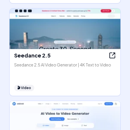
Seedance 2.5
Seedance 2.5 AI Video Generator | 4K Text to Video
🎬
Video