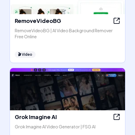
RemoveVideoBG
RemoveVideoBG | AI Video Background Remover
Free Online
🎬
Video
Grok Imagine AI
Grok Imagine AI Video Generator | FSG AI