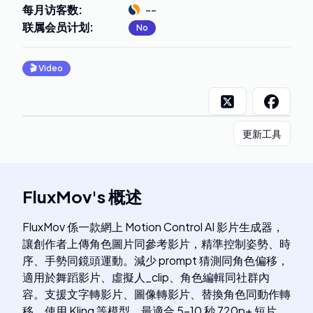
每月访客数
:
--
联属会员计划
:
No
🎬
Video
更新工具
FluxMov
's
概述
FluxMov 係一款網上 Motion Control AI 影片生成器，
讓創作者上傳角色圖片同參考影片，精準控制姿勢、時
序、手勢同鏡頭運動。減少 prompt 猜測同角色偏移，
適用於舞蹈影片、虛擬人_clip、角色編輯同社群內
容。支援文字轉影片、圖像轉影片、替換角色同動作轉
移，使用 Kling 等模型，最適合 5-10 秒 720p+ 短片，