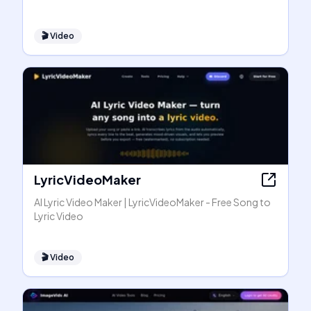
🎬
Video
LyricVideoMaker
AI Lyric Video Maker | LyricVideoMaker - Free Song to
Lyric Video
🎬
Video