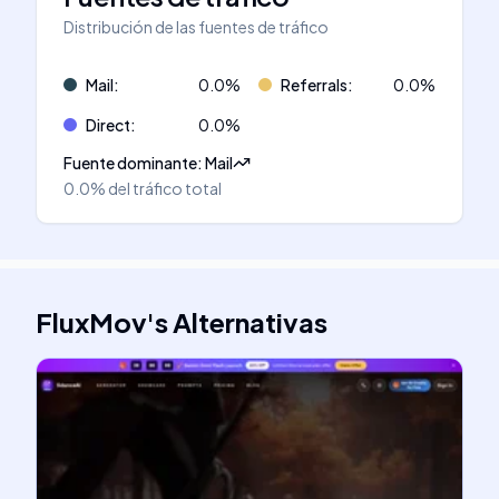
Distribución de las fuentes de tráfico
Mail
:
0.0
%
Referrals
:
0.0
%
Direct
:
0.0
%
Fuente dominante
:
Mail
0.0%
del tráfico total
FluxMov
's
Alternativas