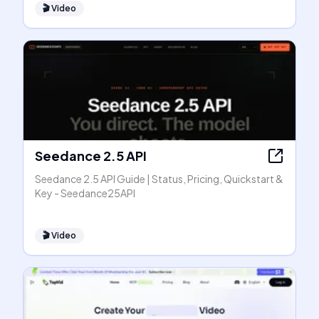
🎬
Video
Seedance 2.5 API
Seedance 2.5 API Guide | Status, Pricing, Quickstart &
Key - Seedance25API
🎬
Video