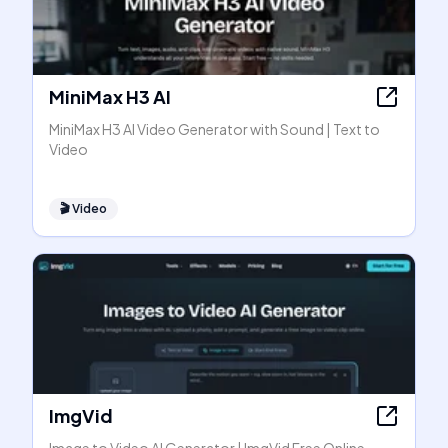
MiniMax H3 AI
MiniMax H3 AI Video Generator with Sound | Text to
Video
🎬
Video
ImgVid