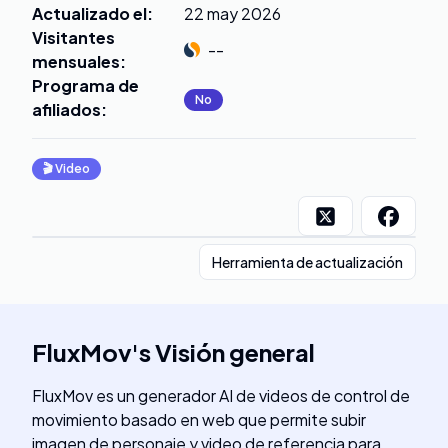
Actualizado el
:
22 may 2026
Visitantes
--
mensuales
:
Programa de
No
afiliados
:
🎬
Video
Herramienta de actualización
FluxMov
's
Visión general
FluxMov es un generador AI de videos de control de
movimiento basado en web que permite subir
imagen de personaje y video de referencia para