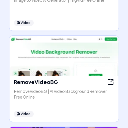
Image to Video AI Generator | ImgVid Free Online
🎬
Video
RemoveVideoBG
RemoveVideoBG | AI Video Background Remover
Free Online
🎬
Video