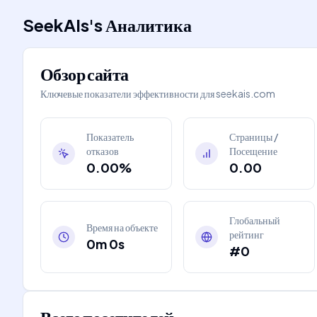
SeekAIs
's
Аналитика
Обзор сайта
Ключевые показатели эффективности для
seekais.com
Показатель
Страницы /
отказов
Посещение
0.00%
0.00
Глобальный
Время на объекте
рейтинг
0m 0s
#0