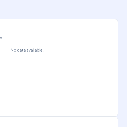
ам
No data available.