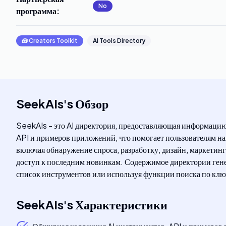
No
программа
:
🧰
Creators Toolkit
AI Tools Directory
SeekAIs
's
Обзор
SeekAIs - это AI директория, предоставляющая информацию
API и примеров приложений, что помогает пользователям н
включая обнаружение спроса, разработку, дизайн, маркетин
доступ к последним новинкам. Содержимое директории генер
список инструментов или используя функции поиска по клю
SeekAIs
's
Характеристики