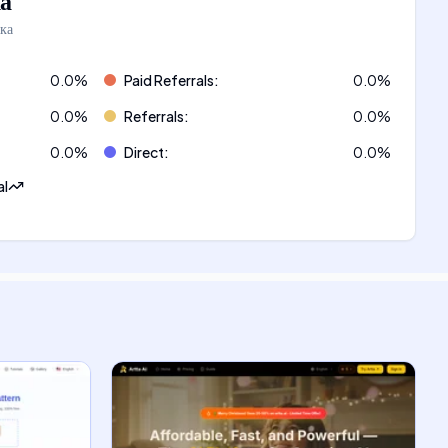
а
ка
0.0
%
Paid Referrals
:
0.0
%
0.0
%
Referrals
:
0.0
%
0.0
%
Direct
:
0.0
%
al