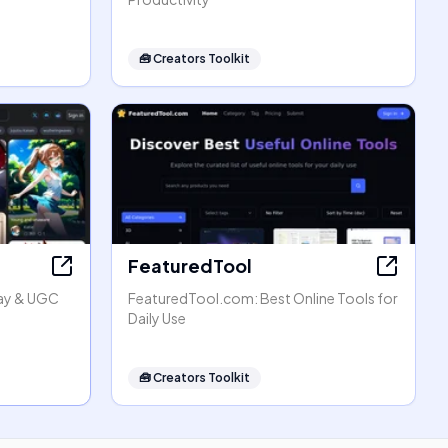
🧰
Creators Toolkit
FeaturedTool
lay & UGC
FeaturedTool.com: Best Online Tools for
Daily Use
🧰
Creators Toolkit