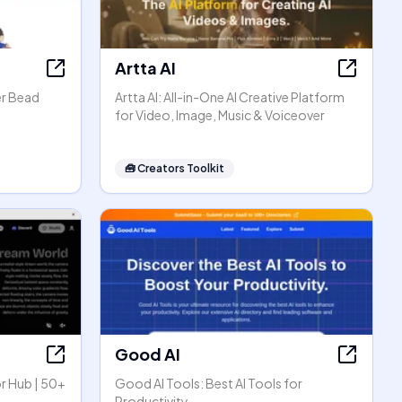
Artta AI
er Bead
Artta AI: All-in-One AI Creative Platform
for Video, Image, Music & Voiceover
🧰
Creators Toolkit
Good AI
r Hub | 50+
Good AI Tools: Best AI Tools for
Productivity