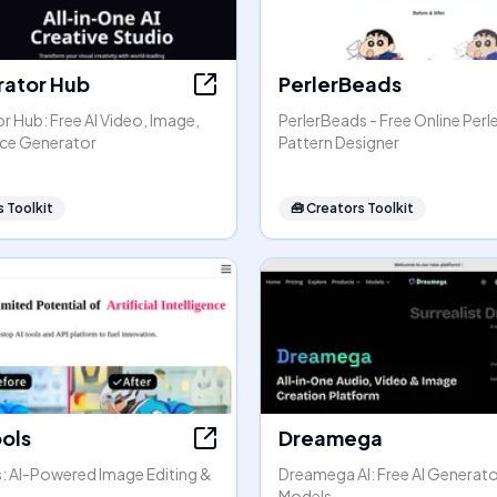
rator Hub
PerlerBeads
r Hub: Free AI Video, Image,
PerlerBeads - Free Online Perl
ice Generator
Pattern Designer
 Toolkit
🧰
Creators Toolkit
ools
Dreamega
s: AI-Powered Image Editing &
Dreamega AI: Free AI Generato
Models