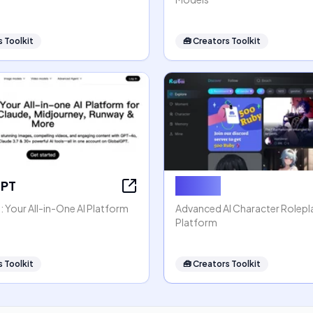
 Toolkit
🧰
Creators Toolkit
GPT
Rubii AI
 Your All-in-One AI Platform
Advanced AI Character Rolep
Platform
 Toolkit
🧰
Creators Toolkit