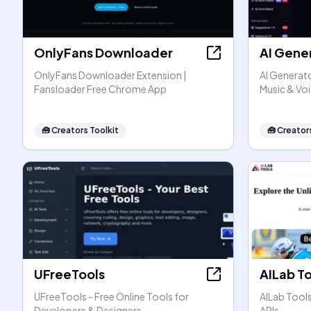
OnlyFans Downloader
AI Gene
OnlyFans Downloader Extension |
AI Generato
Fansloader Free Chrome App
Music & Vo
🧰
Creators Toolkit
🧰
Creators
UFreeTools
AILab T
UFreeTools - Free Online Tools for
AILab Tool
Developers & Designers
APIs