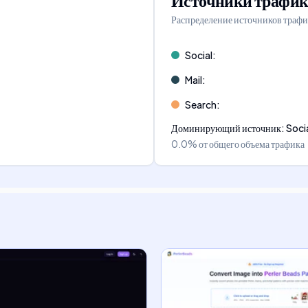
Источники трафик
Распределение источников трафи
Social
:
Mail
:
Search
:
Доминирующий источник
:
Soci
0.0%
от общего объема трафика