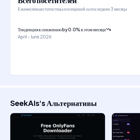
Всего посетителей
Ежемесячная статистика посещений за последние 3 месяца
Тенденция к снижению
by
0.0
%
в этом месяце
April - June 2026
SeekAIs
's
Альтернативы