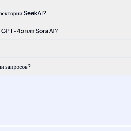
директории SeekAI?
е GPT-4o или Sora AI?
?
ли запросов?