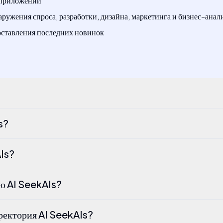
 приложений
ужения спроса, разработки, дизайна, маркетинга и бизнес-анал
оставления последних новинок
s?
Is?
ию AI SeekAIs?
ректория AI SeekAIs?