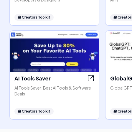
🧰
Creators Toolkit
🧰
Creators
AI Tools Saver
Global
AI Tools Saver: Best AI Tools & Software
GlobalGPT:
Deals
🧰
Creators Toolkit
🧰
Creators