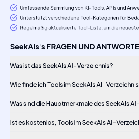
Umfassende Sammlung von KI-Tools, APIs und Anw
Unterstützt verschiedene Tool-Kategorien für Bed
Regelmäßig aktualisierte Tool-Liste, um die neueste
SeekAIs
's
FRAGEN UND ANTWORT
Was ist das SeekAIs AI-Verzeichnis?
Wie finde ich Tools im SeekAIs AI-Verzeichni
Was sind die Hauptmerkmale des SeekAIs AI
Ist es kostenlos, Tools im SeekAIs AI-Verzeic