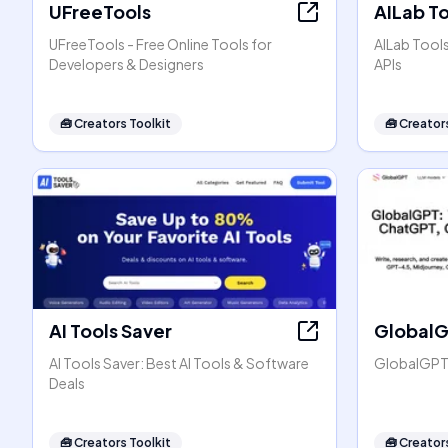
UFreeTools
AILab T
UFreeTools - Free Online Tools for
AILab Tool
Developers & Designers
APIs
🧰
Creators Toolkit
🧰
Creators
AI Tools Saver
Global
AI Tools Saver: Best AI Tools & Software
GlobalGPT:
Deals
🧰
Creators Toolkit
🧰
Creators