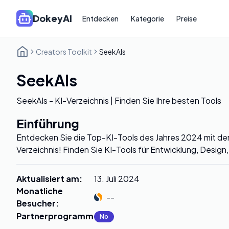
DokeyAI
Entdecken
Kategorie
Preise
Creators Toolkit
SeekAIs
SeekAIs
SeekAIs - KI-Verzeichnis | Finden Sie Ihre besten Tools
Einführung
Entdecken Sie die Top-KI-Tools des Jahres 2024 mit d
Verzeichnis! Finden Sie KI-Tools für Entwicklung, Design
Aktualisiert am
:
13. Juli 2024
Monatliche
--
Besucher
:
Partnerprogramm
:
No