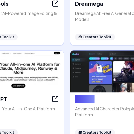
ools
Dreamega
s: AI-Powered Image Editing &
Dreamega AI: Free AI Generato
Models
 Toolkit
🧰
Creators Toolkit
GPT
Rubii AI
 Your All-in-One AI Platform
Advanced AI Character Rolep
Platform
 Toolkit
🧰
Creators Toolkit