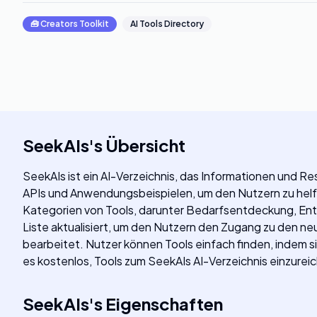
🧰
Creators Toolkit
AI Tools Directory
SeekAIs
's
Übersicht
SeekAIs ist ein AI-Verzeichnis, das Informationen und 
APIs und Anwendungsbeispielen, um den Nutzern zu helfe
Kategorien von Tools, darunter Bedarfsentdeckung, Entw
Liste aktualisiert, um den Nutzern den Zugang zu den ne
bearbeitet. Nutzer können Tools einfach finden, indem s
es kostenlos, Tools zum SeekAIs AI-Verzeichnis einzure
SeekAIs
's
Eigenschaften