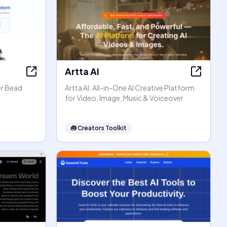
Artta AI
er Bead
Artta AI: All-in-One AI Creative Platform
for Video, Image, Music & Voiceover
🧰
Creators Toolkit