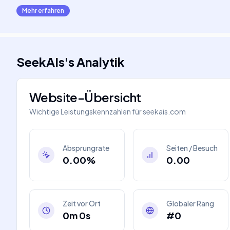
Mehr erfahren
SeekAIs
's
Analytik
Website-Übersicht
Wichtige Leistungskennzahlen für
seekais.com
Absprungrate
Seiten / Besuch
0.00%
0.00
Zeit vor Ort
Globaler Rang
0m 0s
#0