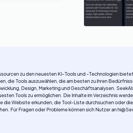
Ressourcen zu den neuesten KI-Tools und -Technologien biete
n, die Tools auszuwählen, die am besten zu ihren Bedürfnis
icklung, Design, Marketing und Geschäftsanalysen. SeekAIs i
uesten Tools zu ermöglichen. Die Inhalte im Verzeichnis wer
ie die Website erkunden, die Tool-Liste durchsuchen oder die 
ichen. Für Fragen oder Probleme können sich Nutzer an
hi@Se