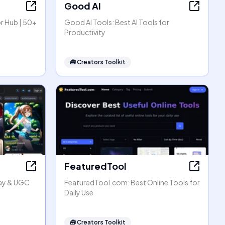
Good AI
r Hub | 50+
Good AI Tools: Best AI Tools for
Productivity
🧰
Creators Toolkit
FeaturedTool
lay & UGC
FeaturedTool.com: Best Online Tools for
Daily Use
🧰
Creators Toolkit