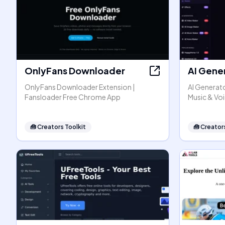
OnlyFans Downloader
AI Gene
OnlyFans Downloader Extension |
AI Generato
Fansloader Free Chrome App
Music & Vo
🧰
Creators Toolkit
🧰
Creators