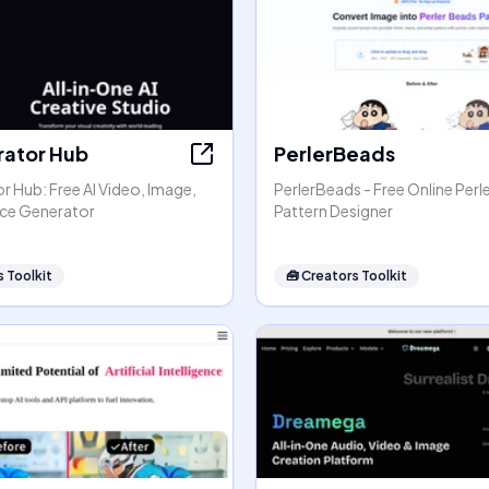
rator Hub
PerlerBeads
r Hub: Free AI Video, Image,
PerlerBeads - Free Online Perl
ice Generator
Pattern Designer
 Toolkit
🧰
Creators Toolkit