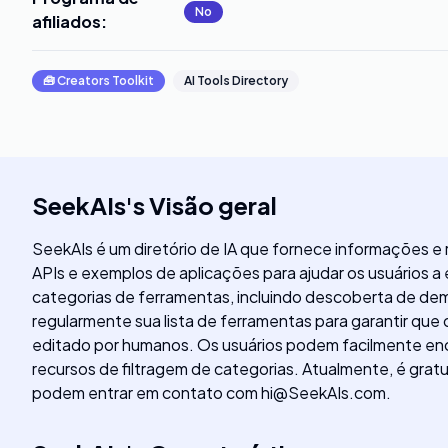
No
afiliados
:
🧰
Creators Toolkit
AI Tools Directory
SeekAIs
's
Visão geral
SeekAIs é um diretório de IA que fornece informações e
APIs e exemplos de aplicações para ajudar os usuários a
categorias de ferramentas, incluindo descoberta de dem
regularmente sua lista de ferramentas para garantir que
editado por humanos. Os usuários podem facilmente enco
recursos de filtragem de categorias. Atualmente, é gratu
podem entrar em contato com
hi@SeekAIs.com
.