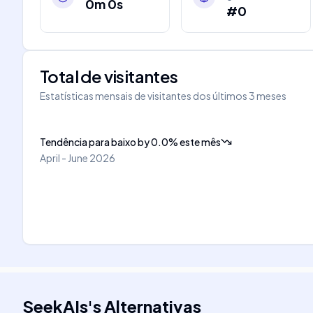
0m 0s
#0
Total de visitantes
Estatísticas mensais de visitantes dos últimos 3 meses
Tendência para baixo
by
0.0
%
este mês
April - June 2026
SeekAIs
's
Alternativas