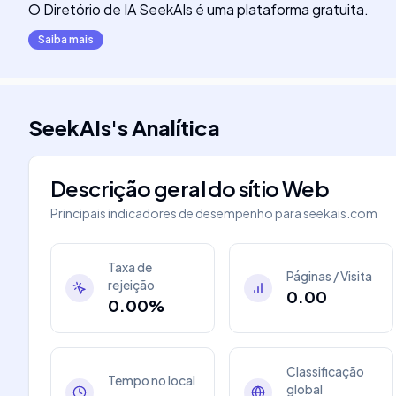
O Diretório de IA SeekAIs é uma plataforma gratuita.
Saiba mais
SeekAIs
's
Analítica
Descrição geral do sítio Web
Principais indicadores de desempenho para
seekais.com
Taxa de
Páginas / Visita
rejeição
0.00
0.00%
Classificação
Tempo no local
global