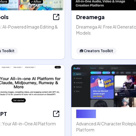
ools
Dreamega
s: AI-Powered Image Editing &
Dreamega AI: Free AI Generato
Models
 Toolkit
🧰
Creators Toolkit
GPT
Rubii AI
 Your All-in-One AI Platform
Advanced AI Character Rolep
Platform