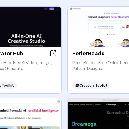
rator Hub
PerlerBeads
r Hub: Free AI Video, Image,
PerlerBeads - Free Online Perl
ice Generator
Pattern Designer
 Toolkit
🧰
Creators Toolkit