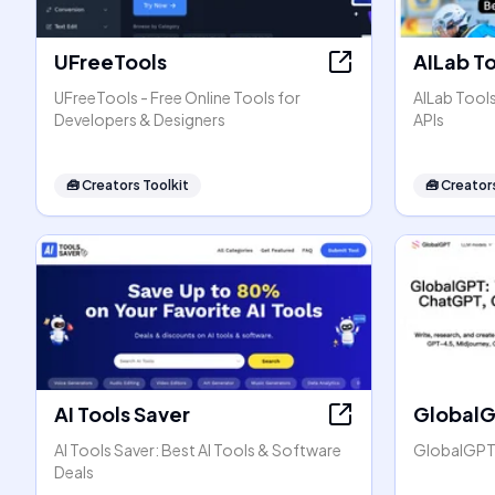
UFreeTools
AILab T
UFreeTools - Free Online Tools for
AILab Tool
Developers & Designers
APIs
🧰
Creators Toolkit
🧰
Creators
AI Tools Saver
Global
AI Tools Saver: Best AI Tools & Software
GlobalGPT:
Deals