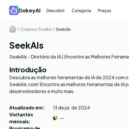
DokeyAI
Descobrir
Categoria
Preços
Creators Toolkit
SeekAIs
SeekAIs
SeekAIs - Diretório de IA | Encontre as Melhores Ferram
Introdução
Descubra as melhores ferramentas de IA de 2024 com o D
SeekAIs.com! Encontre as melhores ferramentas de IA pa
desenvolvedores e muito mais.
Atualizado em
:
13 de jul. de 2024
Visitantes
--
mensais
:
Programa de