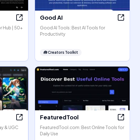
Good AI
r Hub | 50+
Good AI Tools: Best AI Tools for
Productivity
🧰
Creators Toolkit
FeaturedTool
lay & UGC
FeaturedTool.com: Best Online Tools for
Daily Use