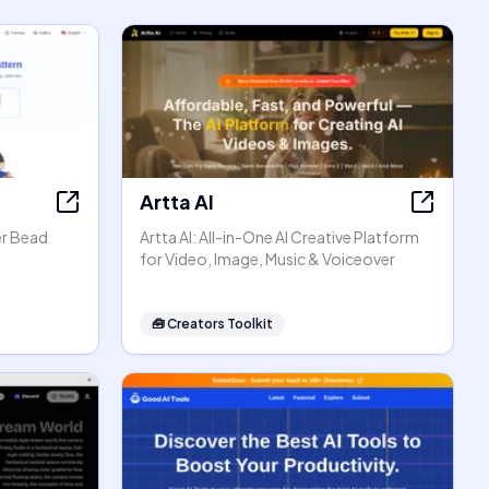
Artta AI
er Bead
Artta AI: All-in-One AI Creative Platform
for Video, Image, Music & Voiceover
🧰
Creators Toolkit