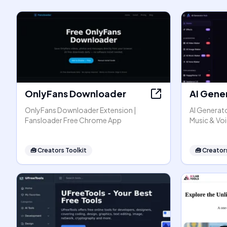
OnlyFans Downloader
AI Gene
OnlyFans Downloader Extension |
AI Generato
Fansloader Free Chrome App
Music & Vo
🧰
Creators Toolkit
🧰
Creators