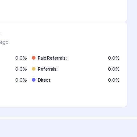
o
áfego
0.0
%
Paid Referrals
:
0.0
%
0.0
%
Referrals
:
0.0
%
0.0
%
Direct
:
0.0
%