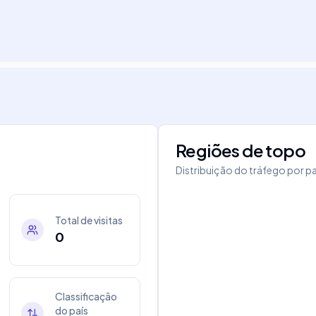
Regiões de topo
Distribuição do tráfego por pa
Total de visitas
0
Classificação
do país