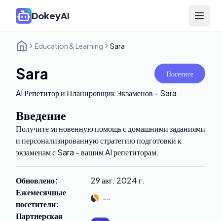
DokeyAI
Open 
Education & Learning
Sara
Sara
Посетите
AI Репетитор и Планировщик Экзаменов - Sara
Введение
Получите мгновенную помощь с домашними заданиями
и персонализированную стратегию подготовки к
экзаменам с Sara - вашим AI репетиторам.
Обновлено
:
29 авг. 2024 г.
Ежемесячные
--
посетители
:
Партнерская