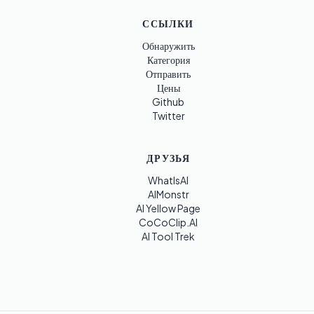
ССЫЛКИ
Обнаружить
Категория
Отправить
Цены
Github
Twitter
ДРУЗЬЯ
WhatIsAI
AIMonstr
AI Yellow Page
CoCoClip.AI
AI Tool Trek