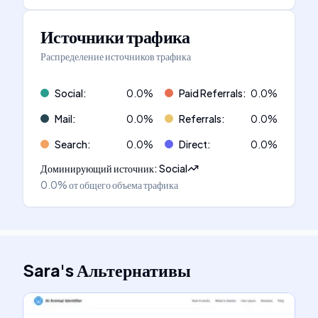
Источники трафика
Распределение источников трафика
Social
:
0.0
%
Paid Referrals
:
0.0
%
Mail
:
0.0
%
Referrals
:
0.0
%
Search
:
0.0
%
Direct
:
0.0
%
Доминирующий источник
:
Social
0.0%
от общего объема трафика
Sara
's
Альтернативы