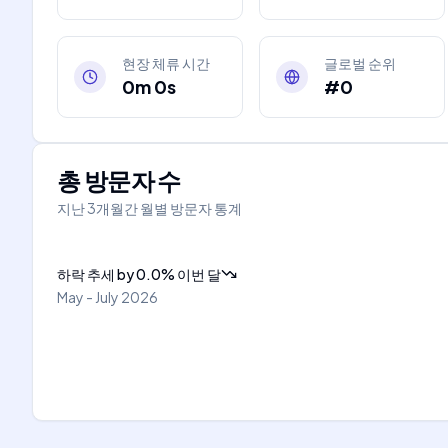
현장 체류 시간
글로벌 순위
0m 0s
#0
총 방문자 수
지난 3개월간 월별 방문자 통계
하락 추세
by
0.0
%
이번 달
May - July 2026