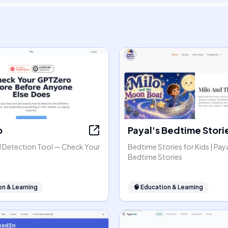
o
Payal's Bedtime Stori
 Detection Tool — Check Your
Bedtime Stories for Kids | Paya
Bedtime Stories
on & Learning
🧠
Education & Learning