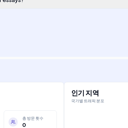
인기 지역
국가별 트래픽 분포
총 방문 횟수
0