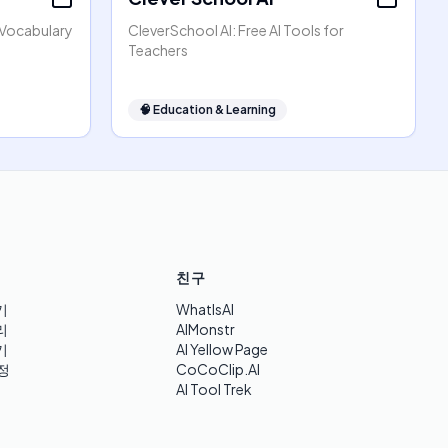
h Vocabulary
CleverSchool AI: Free AI Tools for
Teachers
🧠
Education & Learning
친구
기
WhatIsAI
리
AIMonstr
기
AI Yellow Page
정
CoCoClip.AI
AI Tool Trek