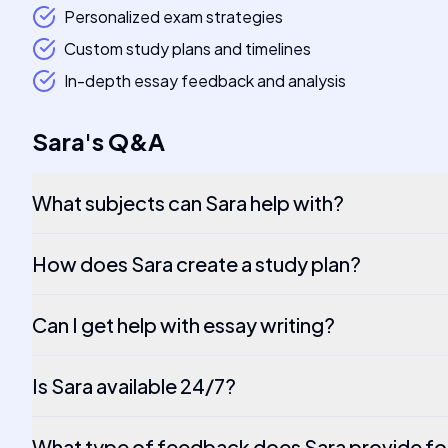
Personalized exam strategies
Custom study plans and timelines
In-depth essay feedback and analysis
Sara
's
Q&A
What subjects can Sara help with?
How does Sara create a study plan?
Can I get help with essay writing?
Is Sara available 24/7?
What type of feedback does Sara provide fo