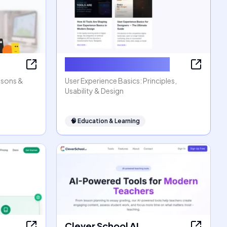
User Experience Basics
ssons &
User Experience Basics: Principles,
Usability & Design
🧠
Education & Learning
Clever School AI