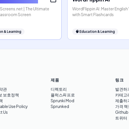
creens.net | The Ultimate
WordFlippin AI: Master Englis
lassroom Screen
with Smart Flashcards
on & Learning
🧠
Education & Learning
제품
링크
약관
디렉토리
발견하
보 보호정책
플럭스AI 프로
카테고
책
Sprunki Mod
제출하
able Use Policy
Sprunked
가격 책
t Us
Github
트위터