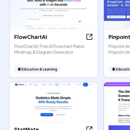
FlowChartAI
Pinpoin
FlowChartAI: Free AI Flowchart Maker,
Pinpoint An
Mindmap & Diagram Generator
Pinpoint A
🧠
Education & Learning
🧠
Educati
StatMate
Classro