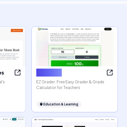
es
EZ Grader
l's
EZ Grader: Free Easy Grader & Grade
Calculator for Teachers
🧠
Education & Learning