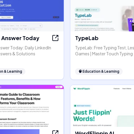
t Answer Today
TypeLab
swer Today: Daily LinkedIn
TypeLab: Free Typing Test, Le
nswers & Solutions
Games | Master Touch Typing
on & Learning
🧠
Education & Learning
omScreens.net
WordFlippin AI