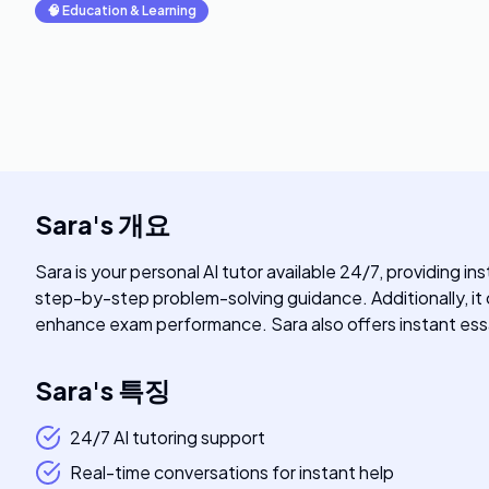
🧠
Education & Learning
Sara
's
개요
Sara is your personal AI tutor available 24/7, providing 
step-by-step problem-solving guidance. Additionally, it
enhance exam performance. Sara also offers instant essa
Sara
's
특징
24/7 AI tutoring support
Real-time conversations for instant help