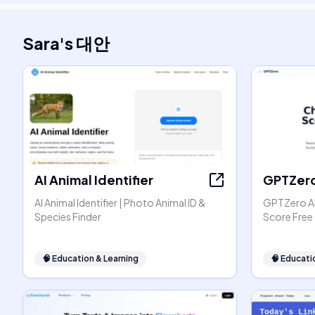
Sara
's
대안
AI Animal Identifier
GPTZer
AI Animal Identifier | Photo Animal ID &
GPTZero AI
Species Finder
Score Free
🧠
Education & Learning
🧠
Educati