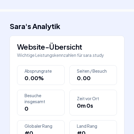
Sara
's
Analytik
Website-Übersicht
Wichtige Leistungskennzahlen für
sara.study
Absprungrate
Seiten / Besuch
0.00%
0.00
Besuche
Zeit vor Ort
insgesamt
0m 0s
0
Globaler Rang
Land Rang
#0
#0