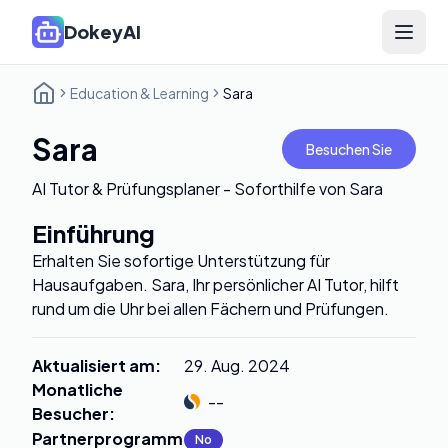
DokeyAI
Open 
Education & Learning
Sara
Sara
Besuchen Sie
AI Tutor & Prüfungsplaner - Soforthilfe von Sara
Einführung
Erhalten Sie sofortige Unterstützung für
Hausaufgaben. Sara, Ihr persönlicher AI Tutor, hilft
rund um die Uhr bei allen Fächern und Prüfungen.
Aktualisiert am
:
29. Aug. 2024
Monatliche
--
Besucher
:
Partnerprogramm
:
No