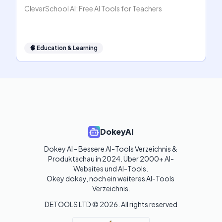
CleverSchool AI: Free AI Tools for Teachers
🧠
Education & Learning
DokeyAI
Dokey AI - Bessere AI-Tools Verzeichnis & 
Produktschau in 2024. Über 2000+ AI-
Websites und AI-Tools. 

Okey dokey, noch ein weiteres AI-Tools 
Verzeichnis.
DETOOLS LTD ©
2026
. All rights reserved