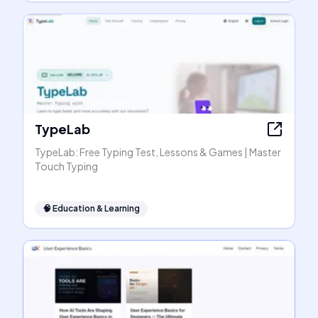
TypeLab
TypeLab: Free Typing Test, Lessons & Games | Master
Touch Typing
🧠
Education & Learning