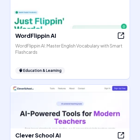
WordFlippin AI
WordFlippin AI: Master English Vocabulary with Smart
Flashcards
🧠
Education & Learning
Clever School AI