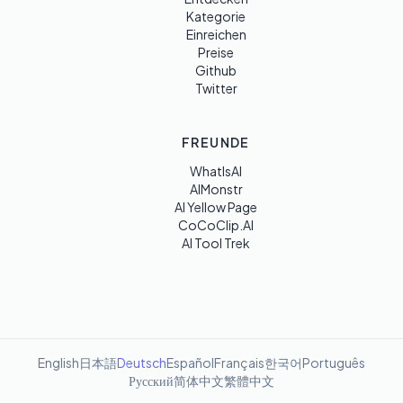
Kategorie
Einreichen
Preise
Github
Twitter
FREUNDE
WhatIsAI
AIMonstr
AI Yellow Page
CoCoClip.AI
AI Tool Trek
English
日本語
Deutsch
Español
Français
한국어
Português
Русский
简体中文
繁體中文