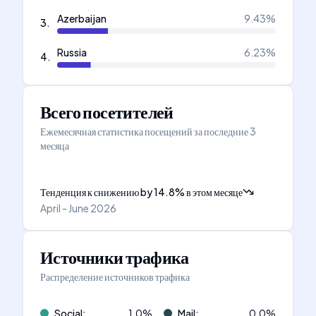
Azerbaijan
9.43
%
3
.
Russia
6.23
%
4
.
Всего посетителей
Ежемесячная статистика посещений за последние 3
месяца
Тенденция к снижению
by
14.8
%
в этом месяце
April - June 2026
Источники трафика
Распределение источников трафика
Social
:
1.0
%
Mail
:
0.0
%