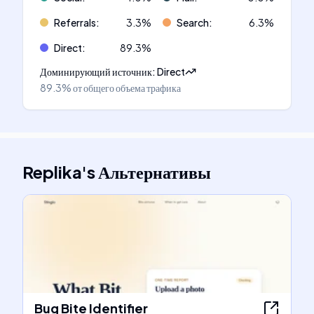
Referrals
:
3.3
%
Search
:
6.3
%
Direct
:
89.3
%
Доминирующий источник
:
Direct
89.3%
от общего объема трафика
Replika
's
Альтернативы
Bug Bite Identifier