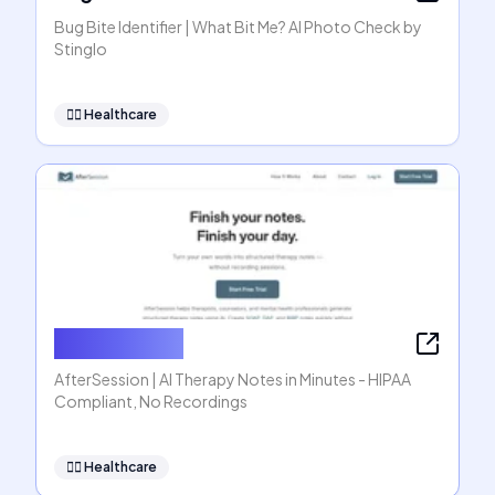
Bug Bite Identifier | What Bit Me? AI Photo Check by
Stinglo
👩‍⚕️
Healthcare
AfterSession
AfterSession | AI Therapy Notes in Minutes - HIPAA
Compliant, No Recordings
👩‍⚕️
Healthcare