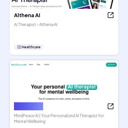
Althena AI
AI Therapist - Althena AI
👩‍⚕️
Healthcare
MindPeace
MindPeace AI | Your Personalized AI Therapist for
Mental Wellbeing