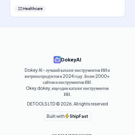
👩‍⚕️
Healthcare
DokeyAI
Dokey AI - лучший каталог инструментов ИИ и 
витрина продуктов в 2024 году. Более 2000+ 
сайтов и инструментов ИИ. 

Okey dokey, еще один каталог инструментов 
ИИ.
DETOOLS LTD ©
2026
. All rights reserved
Built with
ShipFast