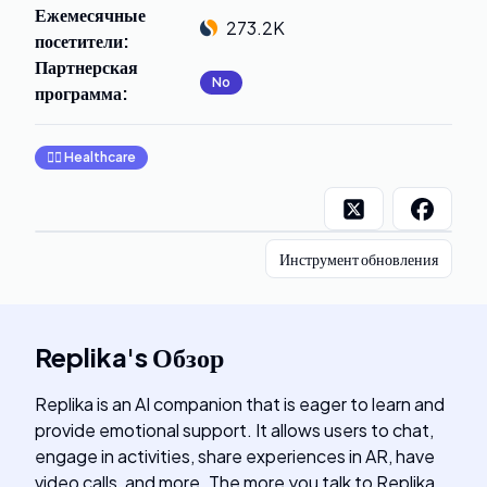
Ежемесячные
273.2K
посетители
:
Партнерская
No
программа
:
👩‍⚕️
Healthcare
Инструмент обновления
Replika
's
Обзор
Replika is an AI companion that is eager to learn and
provide emotional support. It allows users to chat,
engage in activities, share experiences in AR, have
video calls, and more. The more you talk to Replika,