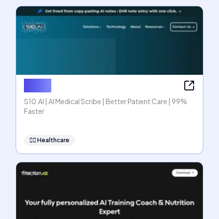
S10.AI
S10.AI | AI Medical Scribe | Better Patient Care | 99%
Faster
👩‍⚕️
Healthcare