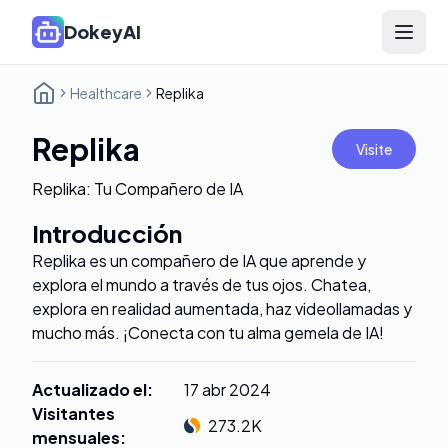
DokeyAI
Open 
Healthcare
Replika
Replika
Visite
Replika: Tu Compañero de IA
Introducción
Replika es un compañero de IA que aprende y
explora el mundo a través de tus ojos. Chatea,
explora en realidad aumentada, haz videollamadas y
mucho más. ¡Conecta con tu alma gemela de IA!
Actualizado el
:
17 abr 2024
Visitantes
273.2K
mensuales
: