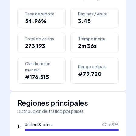
Tasa de rebote
Páginas / Visita
54.96%
3.45
Total de visitas
Tiempo in situ
273,193
2m 36s
Clasificación
Rango del país
mundial
#79,720
#176,515
Regiones principales
Distribución del tráfico por países
United States
40.59
%
1
.