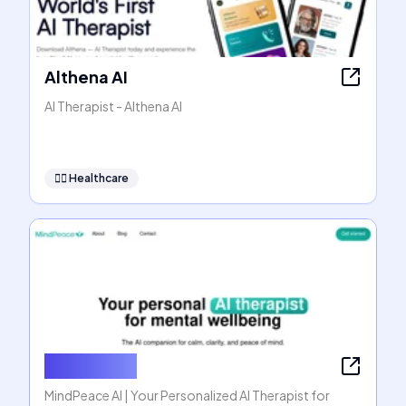
Althena AI
AI Therapist - Althena AI
👩‍⚕️
Healthcare
MindPeace
MindPeace AI | Your Personalized AI Therapist for