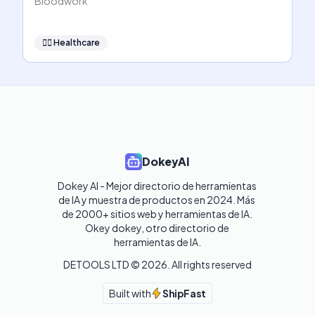
Bloodwork
👩‍⚕️
Healthcare
DokeyAI
Dokey AI - Mejor directorio de herramientas 
de IA y muestra de productos en 2024. Más 
de 2000+ sitios web y herramientas de IA. 

Okey dokey, otro directorio de 
herramientas de IA.
DETOOLS LTD ©
2026
. All rights reserved
Built with
ShipFast