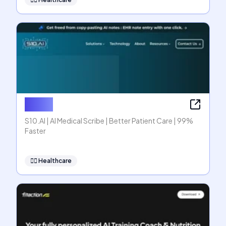
S10.AI
S10.AI | AI Medical Scribe | Better Patient Care | 99%
Faster
👩‍⚕️
Healthcare