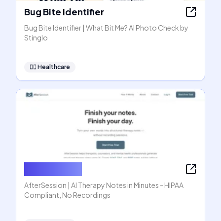
Bug Bite Identifier
Bug Bite Identifier | What Bit Me? AI Photo Check by
Stinglo
👩‍⚕️
Healthcare
AfterSession
AfterSession | AI Therapy Notes in Minutes - HIPAA
Compliant, No Recordings