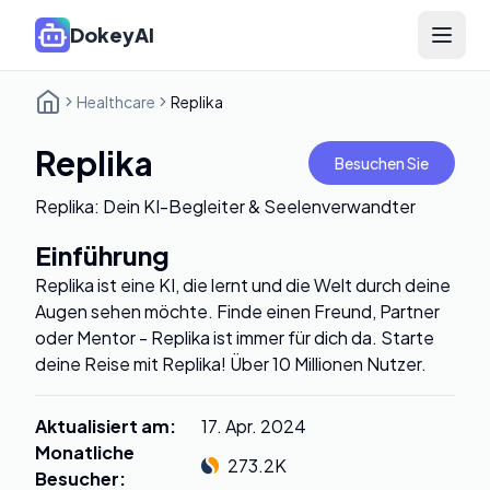
DokeyAI
Open 
Healthcare
Replika
Replika
Besuchen Sie
Replika: Dein KI-Begleiter & Seelenverwandter
Einführung
Replika ist eine KI, die lernt und die Welt durch deine
Augen sehen möchte. Finde einen Freund, Partner
oder Mentor - Replika ist immer für dich da. Starte
deine Reise mit Replika! Über 10 Millionen Nutzer.
Aktualisiert am
:
17. Apr. 2024
Monatliche
273.2K
Besucher
: