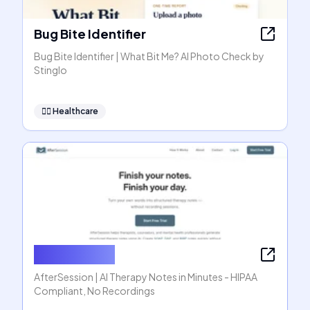
Bug Bite Identifier
Bug Bite Identifier | What Bit Me? AI Photo Check by
Stinglo
👩‍⚕️
Healthcare
AfterSession
AfterSession | AI Therapy Notes in Minutes - HIPAA
Compliant, No Recordings