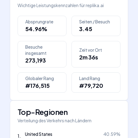
Wichtige Leistungskennzahlen für
replika.ai
Absprungrate
Seiten / Besuch
54.96%
3.45
Besuche
Zeit vor Ort
insgesamt
2m 36s
273,193
Globaler Rang
Land Rang
#176,515
#79,720
Top-Regionen
Verteilung des Verkehrs nach Ländern
United States
40.59
%
1
.