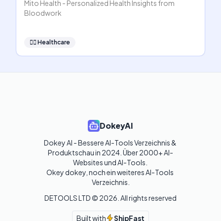
Mito Health - Personalized Health Insights from
Bloodwork
👩‍⚕️
Healthcare
DokeyAI
Dokey AI - Bessere AI-Tools Verzeichnis & 
Produktschau in 2024. Über 2000+ AI-
Websites und AI-Tools. 

Okey dokey, noch ein weiteres AI-Tools 
Verzeichnis.
DETOOLS LTD ©
2026
. All rights reserved
Built with
ShipFast