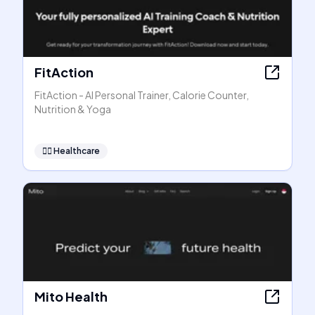
FitAction
FitAction - AI Personal Trainer, Calorie Counter,
Nutrition & Yoga
👩‍⚕️
Healthcare
Mito Health