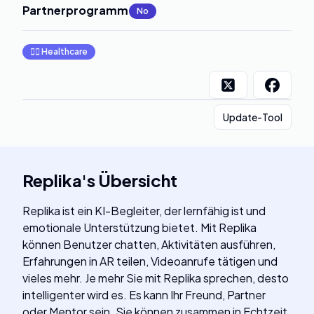
Partnerprogramm
:
No
👩‍⚕️
Healthcare
Update-Tool
Replika
's
Übersicht
Replika ist ein KI-Begleiter, der lernfähig ist und
emotionale Unterstützung bietet. Mit Replika
können Benutzer chatten, Aktivitäten ausführen,
Erfahrungen in AR teilen, Videoanrufe tätigen und
vieles mehr. Je mehr Sie mit Replika sprechen, desto
intelligenter wird es. Es kann Ihr Freund, Partner
oder Mentor sein. Sie können zusammen in Echtzeit