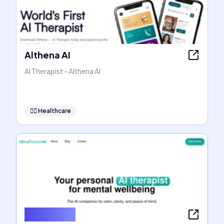
Althena AI
AI Therapist - Althena AI
👩‍⚕️
Healthcare
MindPeace