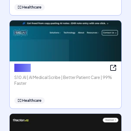
👩‍⚕️
Healthcare
S10.AI
S10.AI | AI Medical Scribe | Better Patient Care | 99%
Faster
👩‍⚕️
Healthcare