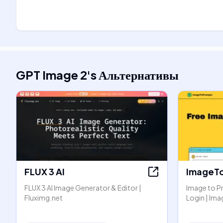
GPT Image 2
's
Альтернативы
FLUX 3 AI
ImageT
FLUX 3 AI Image Generator & Editor |
Image to P
Fluximg.net
Login | I