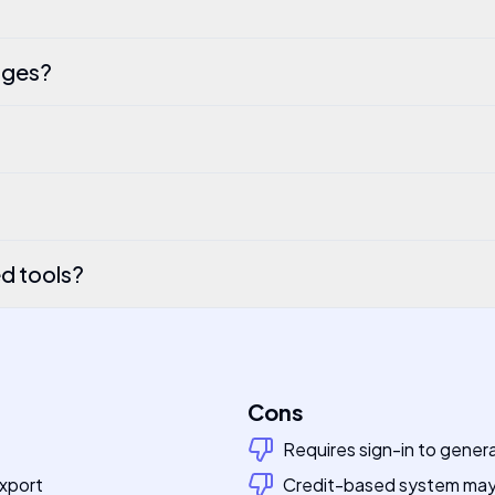
ages?
d tools?
Cons
Requires sign-in to gener
export
Credit-based system may 