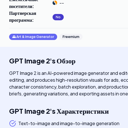
--
посетители
:
Партнерская
No
программа
:
🌄
Art & Image Generator
Freemium
GPT Image 2
's
Обзор
GPT Image 2 is an AI-powered image generator and edito
editing, and produces high-resolution visuals for ads, e
character consistency, batch exploration, and production
briefs, generating variations, and exporting assets in o
GPT Image 2
's
Характеристики
Text-to-image and image-to-image generation