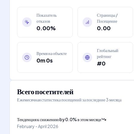
Показатель
Страницы /
отказов
Посещение
0.00%
0.00
Глобальный
Время на объекте
рейтинг
0m 0s
#0
Всего посетителей
Ежемесячная статистика посещений за последние 3 месяца
Тенденция к снижению
by
0.0
%
в этом месяце
February - April 2026