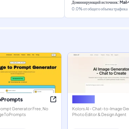
Доминирующий источник
:
Mail
0.0%
от общего объема трафика
oPrompts
Kolors AI
rompt Generator Free, No
Kolors AI - Chat-to-Image Gen
mageToPrompts
Photo Editor & Design Agent