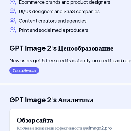
Ecommerce brands and product designers
UI/UX designers and SaaS companies
Content creators and agencies
Print and social media producers
GPT Image 2
's
Ценообразование
New users get 5 free credits instantly, no credit card requ
Узнать больше
GPT Image 2
's
Аналитика
Обзор сайта
Ключевые показатели эффективности для
image2.pro