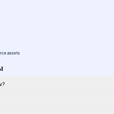
s
rce assets
Ы
w?