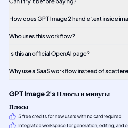
Can I try it before paying?
How does GPT Image 2 handle text inside im
Who uses this workflow?
Is this an official OpenAI page?
Why use a SaaS workflow instead of scattere
GPT Image 2
's
Плюсы и минусы
Плюсы
5 free credits for new users with no card required
Integrated workspace for generation, editing, and 