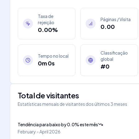
Taxa de
Páginas / Visita
rejeição
0.00
0.00%
Classificação
Tempo no local
global
0m 0s
#0
Total de visitantes
Estatísticas mensais de visitantes dos últimos 3 meses
Tendência para baixo
by
0.0
%
este mês
February - April 2026