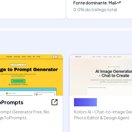
Fonte dominante
:
Mail
0.0%
do tráfego total
oPrompts
Kolors AI
rompt Generator Free, No
Kolors AI - Chat-to-Image Gen
mageToPrompts
Photo Editor & Design Agent