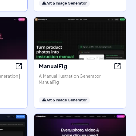
🌄
Art & Image Generator
ManualFig
eneration |
AI Manual Illustration Generator |
ManualFig
🌄
Art & Image Generator