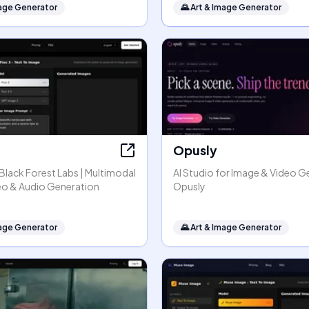
mage Generator
🌄
Art & Image Generator
Opusly
y Black Forest Labs | Multimodal
AI Studio for Image & Video G
eo & Audio Generation
Opusly
mage Generator
🌄
Art & Image Generator