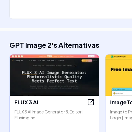
GPT Image 2
's
Alternativas
FLUX 3 AI
ImageT
FLUX 3 AI Image Generator & Editor |
Image to P
Fluximg.net
Login | I