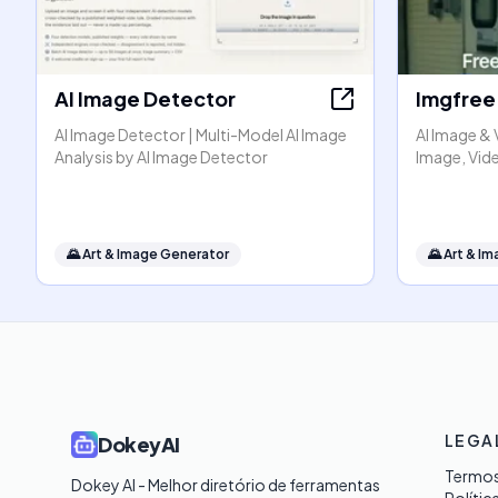
AI Image Detector
Imgfree
AI Image Detector | Multi-Model AI Image
AI Image & 
Analysis by AI Image Detector
Image, Vide
🌄
Art & Image Generator
🌄
Art & I
LEGA
DokeyAI
Termos
Dokey AI - Melhor diretório de ferramentas 