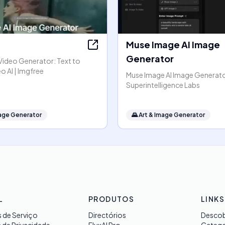
Muse Image AI Image
Generator
Video Generator: Text to
o AI | Imgfree
Muse Image AI Image Generato
Superintelligence Labs
mage Generator
🌄
Art & Image Generator
L
PRODUTOS
LINKS
 de Serviço
Directórios
Descob