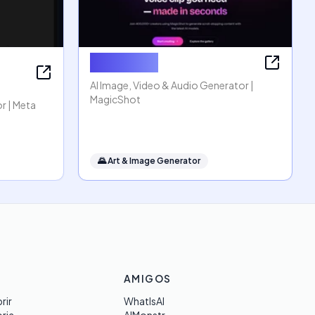
MagicShot
AI Image, Video & Audio Generator |
MagicShot
r | Meta
🌄
Art & Image Generator
AMIGOS
rir
WhatIsAI