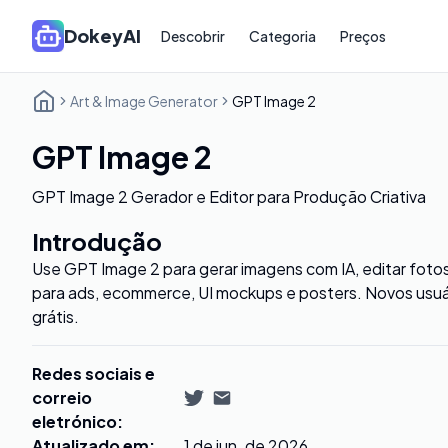
DokeyAI
Descobrir
Categoria
Preços
Art & Image Generator
GPT Image 2
GPT Image 2
GPT Image 2 Gerador e Editor para Produção Criativa
Introdução
Use GPT Image 2 para gerar imagens com IA, editar fotos d
para ads, ecommerce, UI mockups e posters. Novos usuá
grátis.
Redes sociais e
correio
eletrónico
:
Atualizado em
:
1 de jun. de 2026