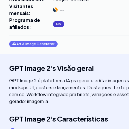
Visitantes
--
mensais
:
Programa de
No
afiliados
:
🌄
Art & Image Generator
GPT Image 2
's
Visão geral
GPT Image 2 é plataforma IA pra gerar e editar imagens
mockups UI, posters e lançamentos. Destaques: texto pr
sem cc. Workflow integrado pra briefs, variações e ass
gerador imagem ia.
GPT Image 2
's
Características