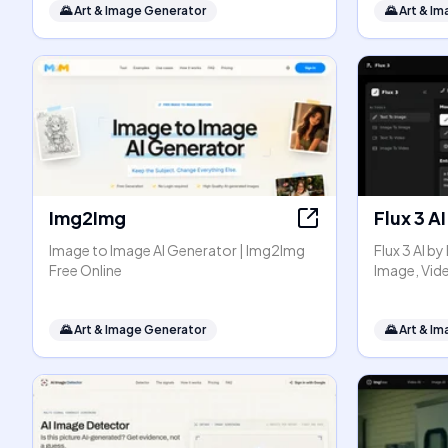
🌄
Art & Image Generator
🌄
Art & I
Img2Img
Flux 3 AI
Image to Image AI Generator | Img2Img
Flux 3 AI b
Free Online
Image, Vid
🌄
Art & Image Generator
🌄
Art & I