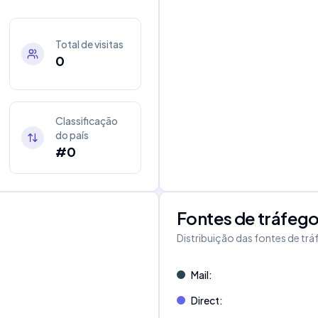
Total de visitas
0
Classificação
do país
#0
Fontes de tráfeg
Distribuição das fontes de tr
Mail
:
Direct
: