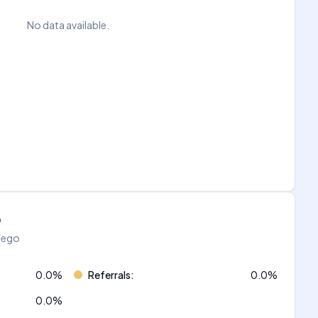
No data available.
o
áfego
0.0
%
Referrals
:
0.0
%
0.0
%