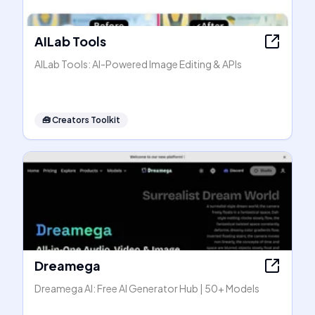
AILab Tools
AILab Tools: AI-Powered Image Editing & APIs
🧰
Creators Toolkit
Dreamega
Dreamega AI: Free AI Generator Hub | 50+ Models