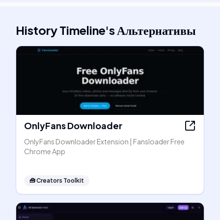
History Timeline
's
Альтернативы
OnlyFans Downloader
OnlyFans Downloader Extension | Fansloader Free
Chrome App
🧰
Creators Toolkit