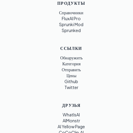
ПРОДУКТЫ
Справочники
FluxAI Pro
Sprunki Mod
Sprunked
ССЫЛКИ
Обнаружить
Категория
Отправить
Цены
Github
Twitter
ДРУЗЬЯ
WhatIsAI
AIMonstr
AI Yellow Page
CoCoClip.AI