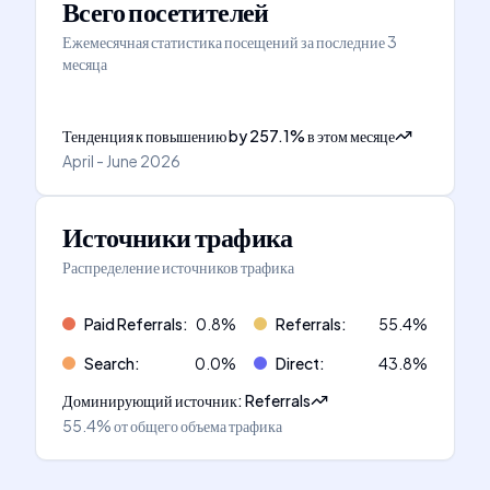
Всего посетителей
Ежемесячная статистика посещений за последние 3
месяца
Тенденция к повышению
by
257.1
%
в этом месяце
April - June 2026
Источники трафика
Распределение источников трафика
Paid Referrals
:
0.8
%
Referrals
:
55.4
%
Search
:
0.0
%
Direct
:
43.8
%
Доминирующий источник
:
Referrals
55.4%
от общего объема трафика