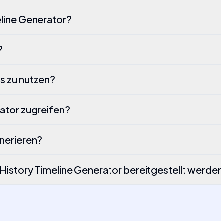
eline Generator?
?
os zu nutzen?
rator zugreifen?
enerieren?
 History Timeline Generator bereitgestellt werde