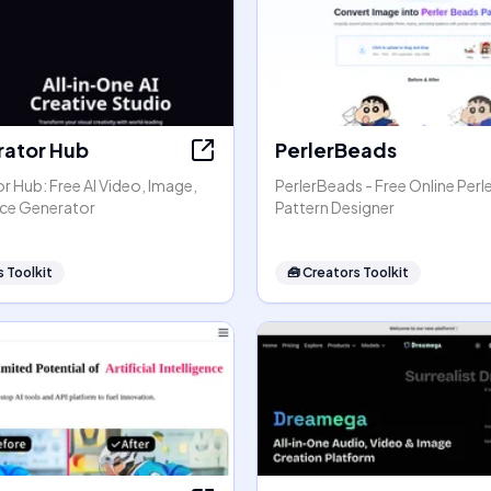
rator Hub
PerlerBeads
r Hub: Free AI Video, Image,
PerlerBeads - Free Online Perl
ice Generator
Pattern Designer
 Toolkit
🧰
Creators Toolkit