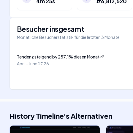
4m 25s
#6,812,520
Besucher insgesamt
Monatliche Besucherstatistik für die letzten 3 Monate
Tendenz steigend
by
257.1
%
diesen Monat
April - June 2026
History Timeline
's
Alternativen