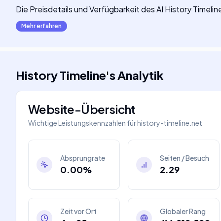
Die Preisdetails und Verfügbarkeit des AI History Timeli
Mehr erfahren
History Timeline
's
Analytik
Website-Übersicht
Wichtige Leistungskennzahlen für
history-timeline.net
Absprungrate
Seiten / Besuch
0.00%
2.29
Zeit vor Ort
Globaler Rang