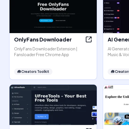
OnlyFans Downloader
AI Gene
OnlyFans Downloader Extension |
AI Generato
Fansloader Free Chrome App
Music & Vo
🧰
Creators Toolkit
🧰
Creators