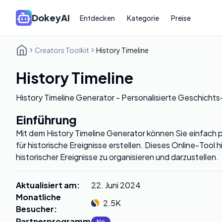
DokeyAI
Entdecken
Kategorie
Preise
Creators Toolkit
History Timeline
History Timeline
History Timeline Generator - Personalisierte Geschichts-
Einführung
Mit dem History Timeline Generator können Sie einfach p
für historische Ereignisse erstellen. Dieses Online-Tool hi
historischer Ereignisse zu organisieren und darzustellen.
Aktualisiert am
:
22. Juni 2024
Monatliche
2.5K
Besucher
:
Partnerprogramm
:
No