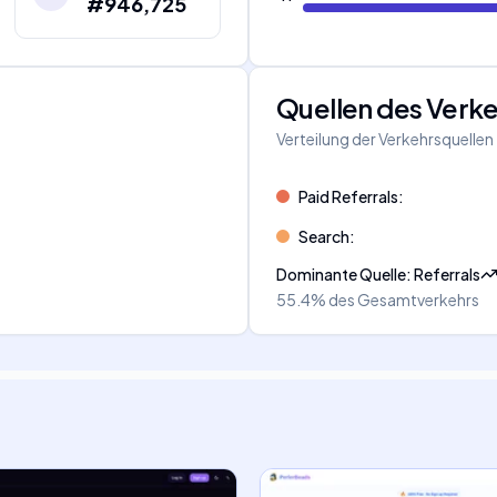
#946,725
Quellen des Verk
Verteilung der Verkehrsquellen
Paid Referrals
:
Search
:
Dominante Quelle
:
Referrals
55.4%
des Gesamtverkehrs