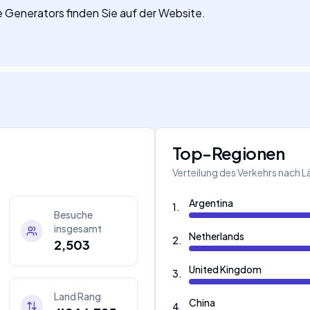
ne Generators finden Sie auf der Website.
Top-Regionen
Verteilung des Verkehrs nach 
Argentina
1
.
Besuche
insgesamt
Netherlands
2
.
2,503
United Kingdom
3
.
Land Rang
China
4
.