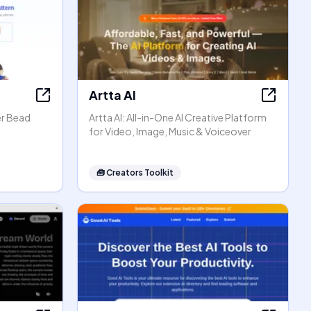
Artta AI
er Bead
Artta AI: All-in-One AI Creative Platform
for Video, Image, Music & Voiceover
🧰
Creators Toolkit