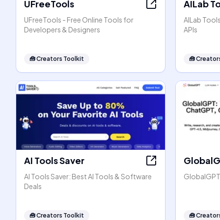
UFreeTools
AILab T
UFreeTools - Free Online Tools for
AILab Tool
Developers & Designers
APIs
🧰
Creators Toolkit
🧰
Creators
AI Tools Saver
Global
AI Tools Saver: Best AI Tools & Software
GlobalGPT:
Deals
🧰
Creators Toolkit
🧰
Creators