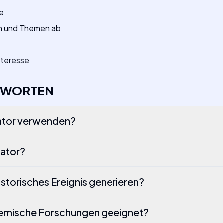
le
sen und Themen ab
nteresse
TWORTEN
rator verwenden?
rator?
historisches Ereignis generieren?
kademische Forschungen geeignet?