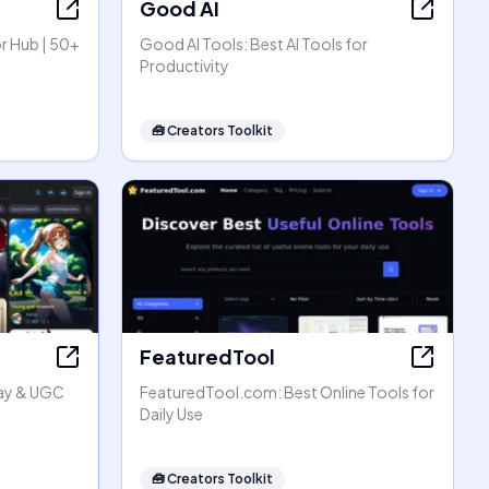
Good AI
r Hub | 50+
Good AI Tools: Best AI Tools for
Productivity
🧰
Creators Toolkit
FeaturedTool
lay & UGC
FeaturedTool.com: Best Online Tools for
Daily Use
🧰
Creators Toolkit