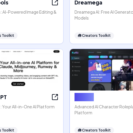
ools
Dreamega
s: AI-Powered Image Editing &
Dreamega AI: Free AI Generato
Models
 Toolkit
🧰
Creators Toolkit
GPT
Rubii AI
 Your All-in-One AI Platform
Advanced AI Character Rolep
Platform
 Toolkit
🧰
Creators Toolkit