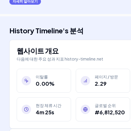
자세히 알아보기
History Timeline
's
분석
웹사이트 개요
다음에 대한 주요 성과 지표
history-timeline.net
이탈률
페이지 / 방문
0.00%
2.29
현장 체류 시간
글로벌 순위
4m 25s
#6,812,520