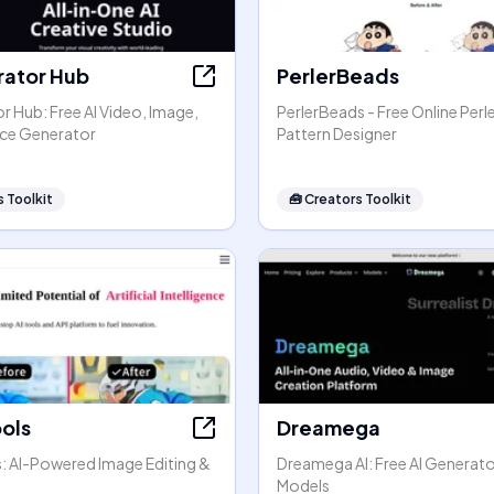
rator Hub
PerlerBeads
r Hub: Free AI Video, Image,
PerlerBeads - Free Online Perl
ice Generator
Pattern Designer
 Toolkit
🧰
Creators Toolkit
ools
Dreamega
s: AI-Powered Image Editing &
Dreamega AI: Free AI Generato
Models