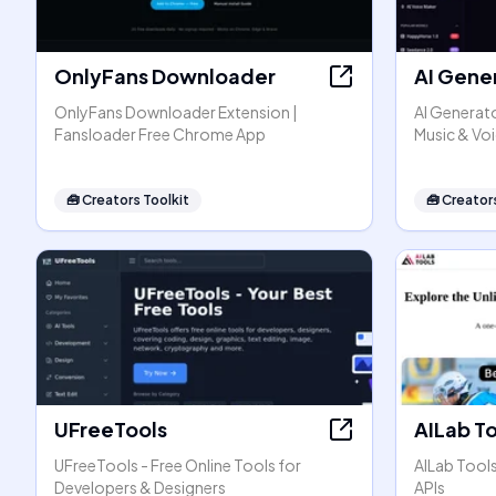
OnlyFans Downloader
AI Gene
OnlyFans Downloader Extension |
AI Generato
Fansloader Free Chrome App
Music & Vo
🧰
Creators Toolkit
🧰
Creators
UFreeTools
AILab T
UFreeTools - Free Online Tools for
AILab Tool
Developers & Designers
APIs