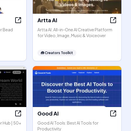
Artta AI
er Bead
Artta AI: All-in-One AI Creative Platform
for Video, Image, Music & Voiceover
🧰
Creators Toolkit
Good AI
r Hub | 50+
Good AI Tools: Best AI Tools for
Productivity