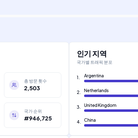
인기 지역
국가별 트래픽 분포
Argentina
1
.
총 방문 횟수
2,503
Netherlands
2
.
United Kingdom
3
.
국가 순위
#946,725
China
4
.