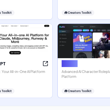
 Toolkit
🧰
Creators Toolkit
GPT
Rubii AI
 Your All-in-One AI Platform
Advanced AI Character Rolep
Platform
 Toolkit
🧰
Creators Toolkit