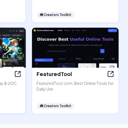
🧰
Creators Toolkit
FeaturedTool
lay & UGC
FeaturedTool.com: Best Online Tools for
Daily Use
🧰
Creators Toolkit