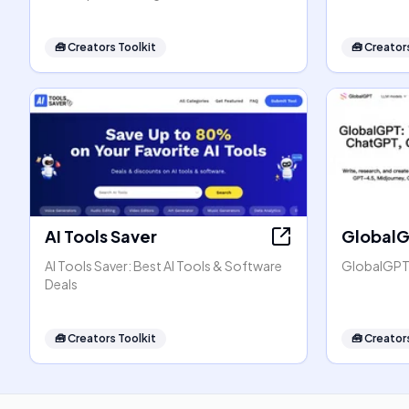
🧰
Creators Toolkit
🧰
Creators
AI Tools Saver
Global
AI Tools Saver: Best AI Tools & Software
GlobalGPT:
Deals
🧰
Creators Toolkit
🧰
Creators