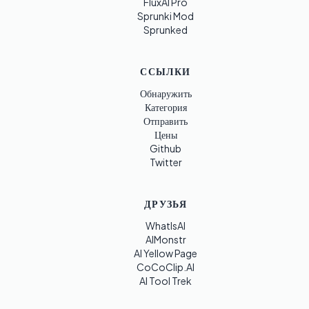
FluxAI Pro
Sprunki Mod
Sprunked
ССЫЛКИ
Обнаружить
Категория
Отправить
Цены
Github
Twitter
ДРУЗЬЯ
WhatIsAI
AIMonstr
AI Yellow Page
CoCoClip.AI
AI Tool Trek