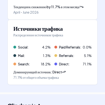
Тенденция к снижению
by
11.7
%
в этом месяце
April - June 2026
Источники трафика
Распределение источников трафика
Social
:
4.2
%
Paid Referrals
:
0.0
%
Mail
:
1.3
%
Referrals
:
5.1
%
Search
:
18.2
%
Direct
:
71.1
%
Доминирующий источник
:
Direct
71.1%
от общего объема трафика