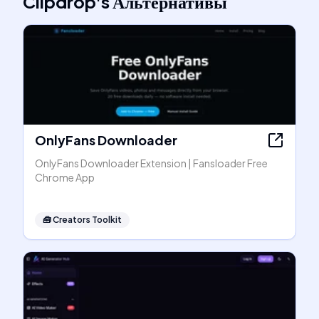
Clipdrop
's
Альтернативы
OnlyFans Downloader
OnlyFans Downloader Extension | Fansloader Free
Chrome App
🧰
Creators Toolkit