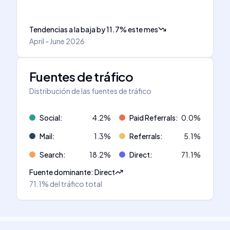
Tendencias a la baja
by
11.7
%
este mes
April - June 2026
Fuentes de tráfico
Distribución de las fuentes de tráfico
Social
:
4.2
%
Paid Referrals
:
0.0
%
Mail
:
1.3
%
Referrals
:
5.1
%
Search
:
18.2
%
Direct
:
71.1
%
Fuente dominante
:
Direct
71.1%
del tráfico total