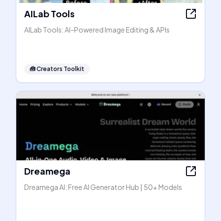
AILab Tools
AILab Tools: AI-Powered Image Editing & APIs
🧰
Creators Toolkit
Dreamega
Dreamega AI: Free AI Generator Hub | 50+ Models