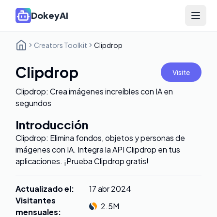
DokeyAI
Open 
Creators Toolkit
Clipdrop
Clipdrop
Visite
Clipdrop: Crea imágenes increíbles con IA en
segundos
Introducción
Clipdrop: Elimina fondos, objetos y personas de
imágenes con IA. Integra la API Clipdrop en tus
aplicaciones. ¡Prueba Clipdrop gratis!
Actualizado el
:
17 abr 2024
Visitantes
2.5M
mensuales
: