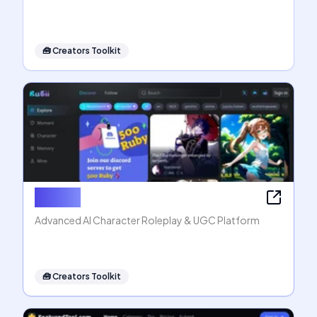
🧰
Creators Toolkit
Rubii AI
Advanced AI Character Roleplay & UGC Platform
🧰
Creators Toolkit