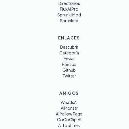
Directorios
FluxAI Pro
Sprunki Mod
Sprunked
ENLACES
Descubrir
Categoría
Enviar
Precios
Github
Twitter
AMIGOS
WhatIsAI
AIMonstr
AI Yellow Page
CoCoClip.AI
AI Tool Trek