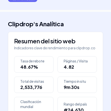
Clipdrop
's
Analítica
Resumen del sitio web
Indicadores clave de rendimiento para
clipdrop.co
Tasa de rebote
Páginas / Visita
48.67%
4.82
Total de visitas
Tiempo in situ
2,533,776
9m 30s
Clasificación
Rango del país
mundial
#24,630