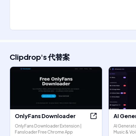
Clipdrop
's
代替案
OnlyFans Downloader
AI Gene
OnlyFans Downloader Extension |
AI Generato
Fansloader Free Chrome App
Music & Vo