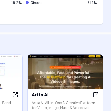
18.2
%
Direct
:
71.1
%
Artta AI
er Bead
Artta AI: All-in-One AI Creative Platform
for Video, Image, Music & Voiceover