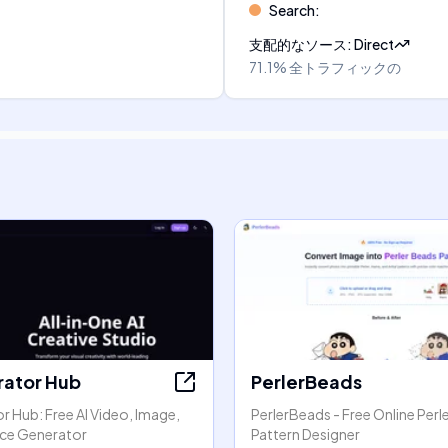
Search
:
支配的なソース
:
Direct
71.1%
全トラフィックの
rator Hub
PerlerBeads
r Hub: Free AI Video, Image,
PerlerBeads - Free Online Perl
ice Generator
Pattern Designer