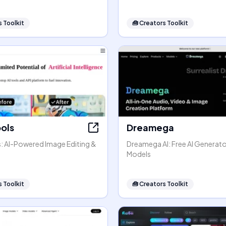
 Toolkit
🧰
Creators Toolkit
ools
Dreamega
s: AI-Powered Image Editing &
Dreamega AI: Free AI Generato
Models
 Toolkit
🧰
Creators Toolkit