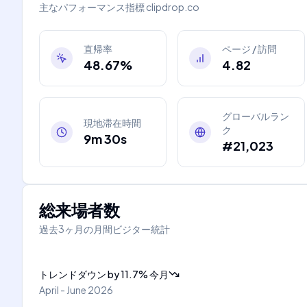
主なパフォーマンス指標
clipdrop.co
直帰率
ページ / 訪問
48.67%
4.82
グローバルラン
現地滞在時間
ク
9m 30s
#21,023
総来場者数
過去3ヶ月の月間ビジター統計
トレンドダウン
by
11.7
%
今月
April - June 2026