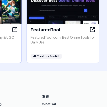
FeaturedTool
lay & UGC
FeaturedTool.com: Best Online Tools for
Daily Use
🧰
Creators Toolkit
友達
る
WhatIsAI