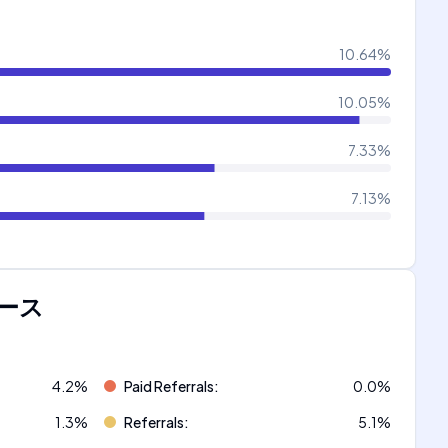
10.64
%
10.05
%
7.33
%
7.13
%
ース
4.2
%
Paid Referrals
:
0.0
%
1.3
%
Referrals
:
5.1
%