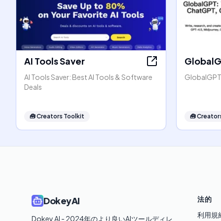
AI Tools Saver
Global
AI Tools Saver: Best AI Tools & Software
GlobalGPT:
Deals
🧰
Creators Toolkit
🧰
Creators
法的
DokeyAI
利用規
Dokey AI - 2024年のより良いAIツールディレ