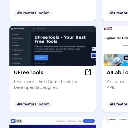
🧰
Creators Toolkit
🧰
Creators
UFreeTools
AILab T
UFreeTools - Free Online Tools for
AILab Tool
Developers & Designers
APIs
🧰
Creators Toolkit
🧰
Creators