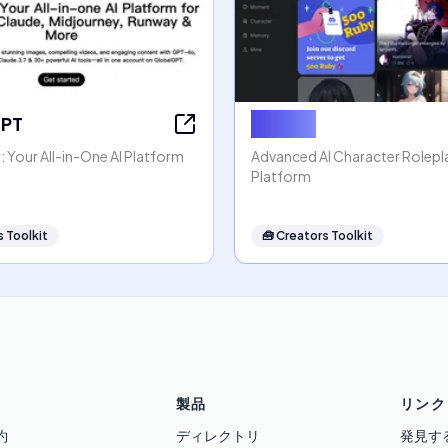
GPT
Rubii AI
 Your All-in-One AI Platform
Advanced AI Character Rolep
Platform
 Toolkit
🧰
Creators Toolkit
製品
リンク
約
ディレクトリ
発見す