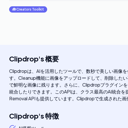
🧰
Creators Toolkit
Clipdrop
's
概要
Clipdropは、AIを活用したツールで、数秒で美し
す。Cleanup機能に画像をアップロードして、削除した
で鮮明な画像に残ります。さらに、Clipdropプラグインをイン
統合したりできます。このAPIは、クラス最高のAI統合を提
Removal APIも提供しています。Clipdropで生成
Clipdrop
's
特徴