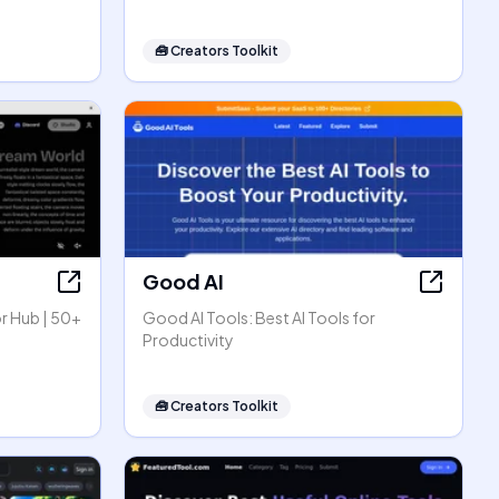
🧰
Creators Toolkit
Good AI
r Hub | 50+
Good AI Tools: Best AI Tools for
Productivity
🧰
Creators Toolkit