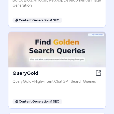
Bolt AI Blog: AI Tools, Web App Development & Image
Generation
📠
Content Generation & SEO
QueryGold
QueryGold - High-Intent ChatGPT Search Queries
📠
Content Generation & SEO