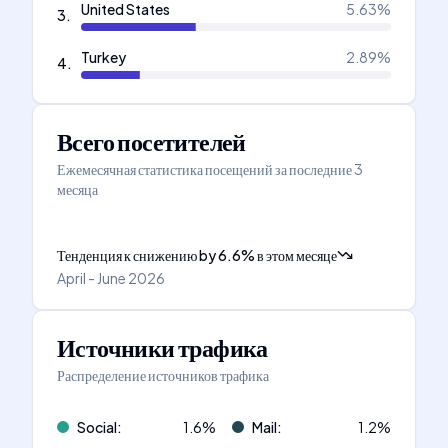
United States
5.63
%
3
.
Turkey
2.89
%
4
.
Всего посетителей
Ежемесячная статистика посещений за последние 3
месяца
Тенденция к снижению
by
6.6
%
в этом месяце
April - June 2026
Источники трафика
Распределение источников трафика
Social
:
1.6
%
Mail
:
1.2
%