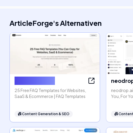
ArticleForge
's
Alternativen
FAQ Templates
neodrop
25 Free FAQ Templates for Websites,
neodrop.ai
SaaS & Ecommerce | FAQ Templates
You, For Y
📠
Content Generation & SEO
📠
Content