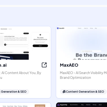
.ai
MaxAEO
: AI Content About You, By
MaxAEO - AI Search Visibility 
ou
Brand Optimization
 Generation & SEO
📠
Content Generation & SEO