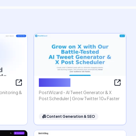
PostWizard
Monitoring &
PostWizard - AI Tweet Generator & X
Post Scheduler | Grow Twitter 10x Faster
📠
Content Generation & SEO