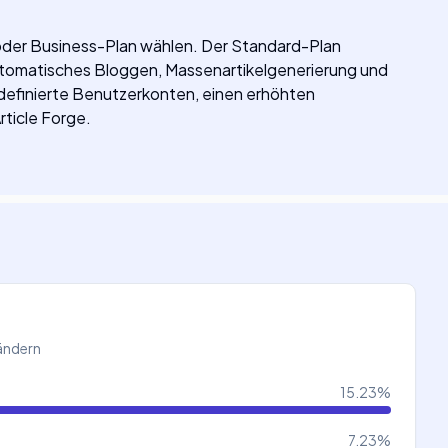
oder Business-Plan wählen. Der Standard-Plan
automatisches Bloggen, Massenartikelgenerierung und
definierte Benutzerkonten, einen erhöhten
rticle Forge.
Ländern
15.23
%
7.23
%