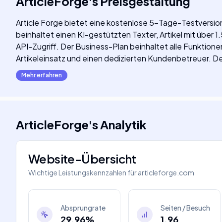
ArticleForge
's
Preisgestaltung
Article Forge bietet eine kostenlose 5-Tage-Testversi
beinhaltet einen KI-gestützten Texter, Artikel mit übe
API-Zugriff. Der Business-Plan beinhaltet alle Funkti
Artikeleinsatz und einen dedizierten Kundenbetreuer. Det
Mehr erfahren
ArticleForge
's
Analytik
Website-Übersicht
Wichtige Leistungskennzahlen für
articleforge.com
Absprungrate
Seiten / Besuch
29.96%
1.96