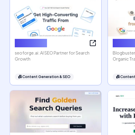
seoforge.ai
Blogbus
seoforge.ai: AI SEO Partner for Search
Blogbuster
Growth
Organic Tra
📠
Content Generation & SEO
📠
Content