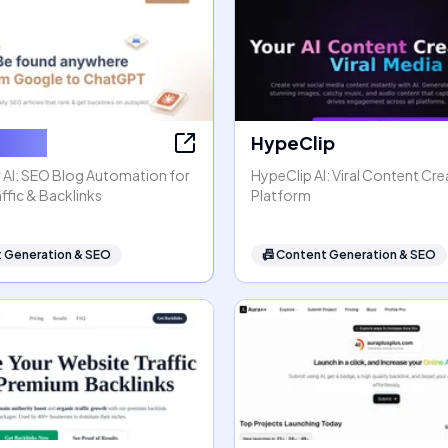
ter AI
HypeClip
 AI: SEO Blog Automation for
HypeClip AI: Viral Content Cre
ffic & Backlinks
Platform
 Generation & SEO
📠
Content Generation & SEO