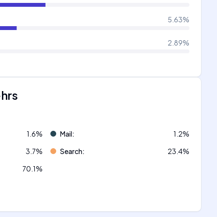
5.63
%
2.89
%
ehrs
1.6
%
Mail
:
1.2
%
3.7
%
Search
:
23.4
%
70.1
%