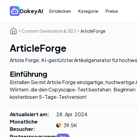
DokeyAI
Entdecken
Kategorie
Preise
Content Generation & SEO
ArticleForge
ArticleForge
Article Forge: KI-gestützter Artikelgenerator für hochwe
Einführung
Erstellen Sie mit Article Forge einzigartige, hochwertige 
Wörtern, die den Copyscape-Test bestehen. Beginnen Si
kostenlosen 5-Tage-Testversion!
Aktualisiert am
:
28. Apr. 2024
Monatliche
39.5K
Besucher
:
Partnerprogramm
:
Yes