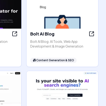
Bolt AI Blog
ation
Bolt AI Blog: AI Tools, Web App
Development & Image Generation
📠
Content Generation & SEO