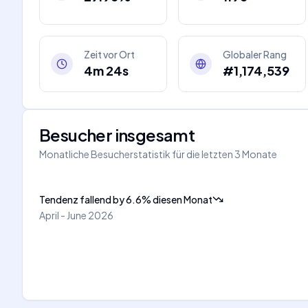
Zeit vor Ort
Globaler Rang
4m 24s
#1,174,539
Besucher insgesamt
Monatliche Besucherstatistik für die letzten 3 Monate
Tendenz fallend
by
6.6
%
diesen Monat
April - June 2026