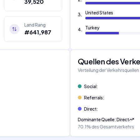
39,520
United States
3
.
Land Rang
Turkey
4
.
#641,987
Quellen des Verk
Verteilung der Verkehrsquellen
Social
:
Referrals
:
Direct
:
Dominante Quelle
:
Direct
70.1%
des Gesamtverkehrs