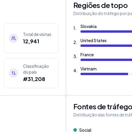
Regiões de topo
Distribuição do tráfego por pa
Slovakia
1
.
Total de visitas
12,941
United States
2
.
France
3
.
Classificação
Vietnam
4
.
do país
#31,208
Fontes de tráfeg
Distribuição das fontes de tr
Social
: