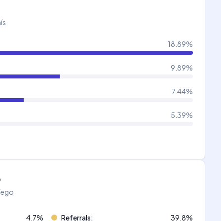
ís
18.89
%
9.89
%
7.44
%
5.39
%
o
áfego
4.7
%
Referrals
:
39.8
%