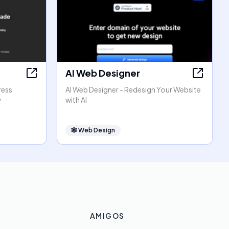
AI Web Designer
ress
AI Web Designer - Redesign Your Website
y
with AI
🕸
Web Design
AMIGOS