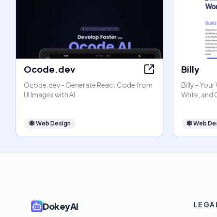
Ocode.dev
Billy
Ocode.dev - Generate React Code from
Billy - You
UI Images with AI
Write, and
🕸
Web Design
🕸
Web De
LEGA
DokeyAI