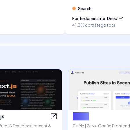
Search
:
Fonte dominante
:
Direct
41.3%
do tráfego total
js
PinMe
 Pure JS Text Measurement &
PinMe | Zero-Config Frontend