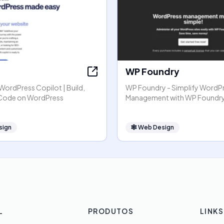
WP Foundry
r WordPress Copilot | Build,
WP Foundry - Simplify WordP
 Code on WordPress
Management with WP Foundr
sign
🕸
Web Design
L
PRODUTOS
LINKS