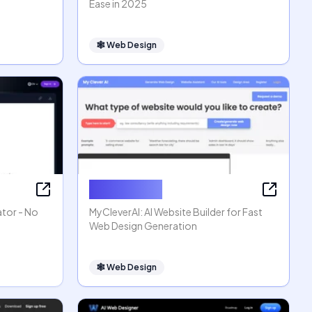
Ease in 2025
🕸
Web Design
MyCleverAI
ator - No
MyCleverAI: AI Website Builder for Fast
Web Design Generation
🕸
Web Design