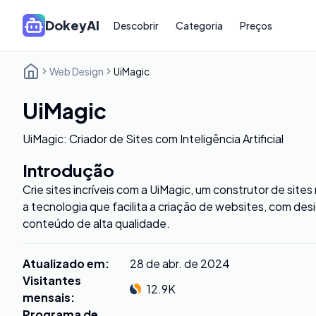
DokeyAI
Descobrir
Categoria
Preços
Web Design
UiMagic
UiMagic
UiMagic: Criador de Sites com Inteligência Artificial
Introdução
Crie sites incríveis com a UiMagic, um construtor de site
a tecnologia que facilita a criação de websites, com des
conteúdo de alta qualidade.
Atualizado em
:
28 de abr. de 2024
Visitantes
12.9K
mensais
:
Programa de