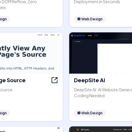
o DOM Reflow, Zero
Deployment in Seconds
ies
sign
🕸
Web Design
ge Source
DeepSite AI
Source
DeepSite AI: AI Website Gener
Coding Needed
sign
🕸
Web Design