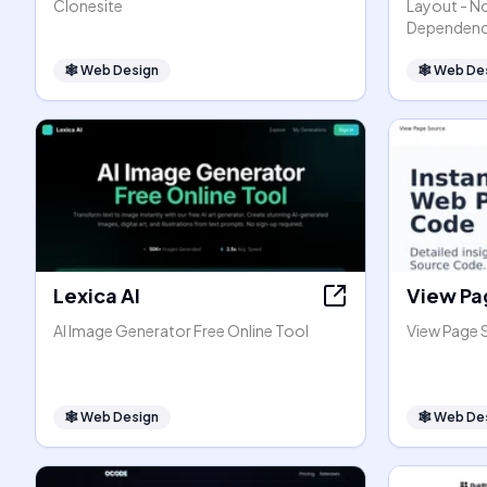
Clonesite
Layout - N
Dependenc
🕸
Web Design
🕸
Web De
Lexica AI
View Pa
AI Image Generator Free Online Tool
View Page 
🕸
Web Design
🕸
Web De