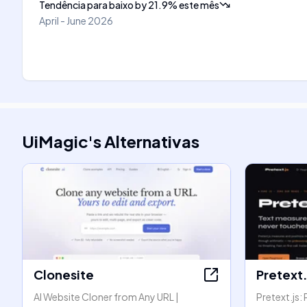
Tendência para baixo
by
21.9
%
este mês
April - June 2026
UiMagic
's
Alternativas
Clonesite
Pretext.
AI Website Cloner from Any URL |
Pretext.js: