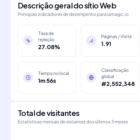
Descrição geral do sítio Web
Principais indicadores de desempenho para
uimagic.io
Taxa de
Páginas / Visita
rejeição
1.91
27.08%
Classificação
Tempo no local
global
1m 56s
#2,552,348
Total de visitantes
Estatísticas mensais de visitantes dos últimos 3 meses