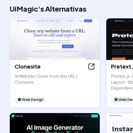
UiMagic
's
Alternativas
Clonesite
Pretext.
AI Website Cloner from Any URL |
Pretext.js:
Clonesite
Layout - N
Dependenc
🕸
Web Design
🕸
Web De