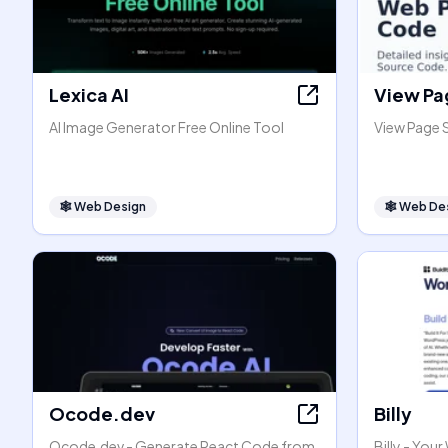
Lexica AI
View Pa
AI Image Generator Free Online Tool
View Page 
🕸
Web Design
🕸
Web De
Ocode.dev
Billy
Ocode.dev - Generate React Code from
Billy - You