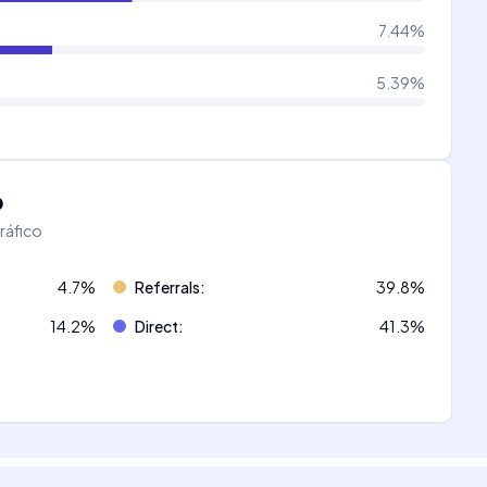
7.44
%
5.39
%
o
tráfico
4.7
%
Referrals
:
39.8
%
14.2
%
Direct
:
41.3
%