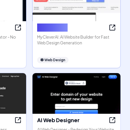
MyCleverAI
ator - No
MyCleverAI: AI Website Builder for Fast
Web Design Generation
🕸
Web Design
AI Web Designer
ress
AI Web Designer - Redesign Your Website