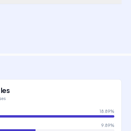
les
íses
18.89
%
9.89
%