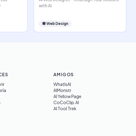
y
with AI
🕸
Web Design
CES
AMIGOS
rir
WhatIsAI
ría
AIMonstr
AI Yellow Page
s
CoCoClip.AI
AI Tool Trek