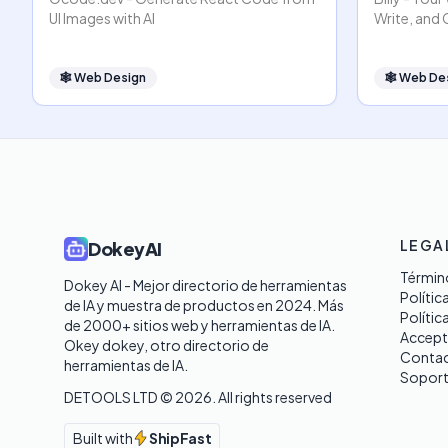
UI Images with AI
Write, and
🕸
Web Design
🕸
Web De
LEGA
DokeyAI
Término
Dokey AI - Mejor directorio de herramientas 
Polític
de IA y muestra de productos en 2024. Más 
Polític
de 2000+ sitios web y herramientas de IA. 

Accept
Okey dokey, otro directorio de 
Contac
herramientas de IA.
Sopor
DETOOLS LTD ©
2026
. All rights reserved
Built with
ShipFast