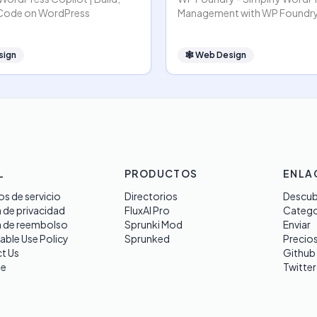
 Code on WordPress
Management with WP Foundr
sign
🕸
Web Design
L
PRODUCTOS
ENLA
s de servicio
Directorios
Descub
a de privacidad
FluxAI Pro
Catego
a de reembolso
Sprunki Mod
Enviar
able Use Policy
Sprunked
Precio
t Us
Github
te
Twitter