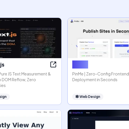
js
PinMe
 Pure JS Text Measurement &
PinMe | Zero-Config Frontend
o DOM Reflow, Zero
Deployment in Seconds
ies
sign
🕸
Web Design