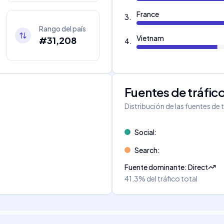
France
3
.
Rango del país
Vietnam
#31,208
4
.
Fuentes de tráfic
Distribución de las fuentes de 
Social
:
Search
:
Fuente dominante
:
Direct
41.3%
del tráfico total