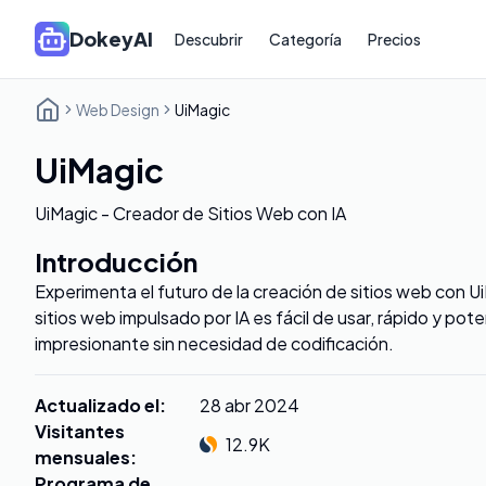
DokeyAI
Descubrir
Categoría
Precios
Web Design
UiMagic
UiMagic
UiMagic - Creador de Sitios Web con IA
Introducción
Experimenta el futuro de la creación de sitios web con 
sitios web impulsado por IA es fácil de usar, rápido y po
impresionante sin necesidad de codificación.
Actualizado el
:
28 abr 2024
Visitantes
12.9K
mensuales
:
Programa de