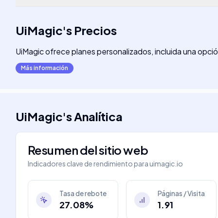
UiMagic
's
Precios
UiMagic ofrece planes personalizados, incluida una opció
Más información
UiMagic
's
Analítica
Resumen del sitio web
Indicadores clave de rendimiento para
uimagic.io
Tasa de rebote
Páginas / Visita
27.08%
1.91