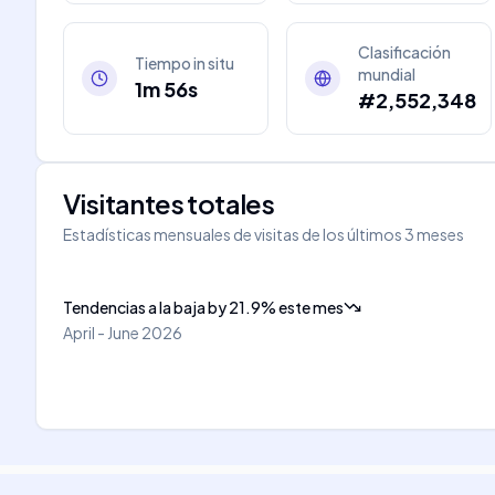
Clasificación
Tiempo in situ
mundial
1m 56s
#2,552,348
Visitantes totales
Estadísticas mensuales de visitas de los últimos 3 meses
Tendencias a la baja
by
21.9
%
este mes
April - June 2026