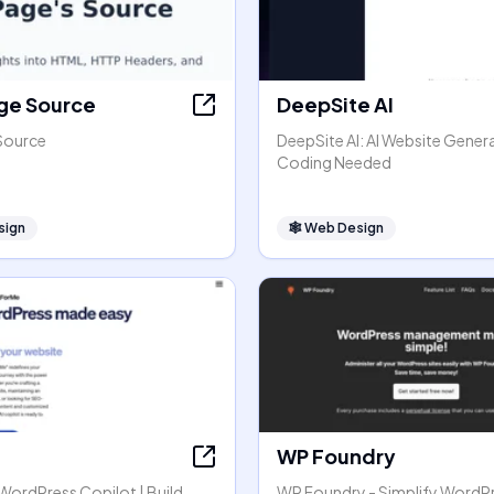
ge Source
DeepSite AI
Source
DeepSite AI: AI Website Gener
Coding Needed
sign
🕸
Web Design
WP Foundry
r WordPress Copilot | Build,
WP Foundry - Simplify WordP