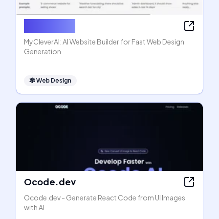
MyCleverAI
MyCleverAI: AI Website Builder for Fast Web Design
Generation
🕸
Web Design
Ocode.dev
Ocode.dev - Generate React Code from UI Images
with AI