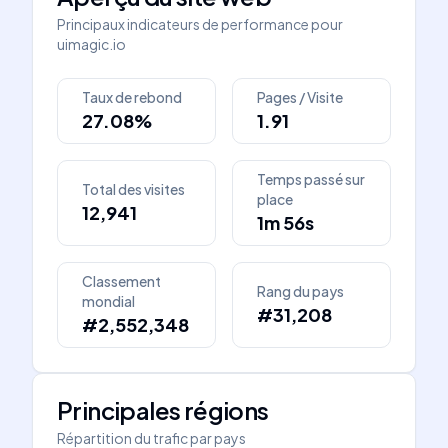
Principaux indicateurs de performance pour
uimagic.io
Taux de rebond
Pages / Visite
27.08%
1.91
Temps passé sur
Total des visites
place
12,941
1m 56s
Classement
Rang du pays
mondial
#31,208
#2,552,348
Principales régions
Répartition du trafic par pays