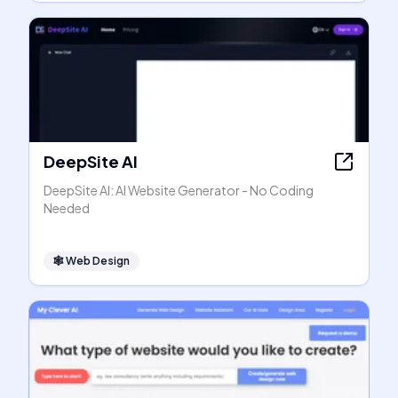
DeepSite AI
DeepSite AI: AI Website Generator - No Coding
Needed
🕸
Web Design