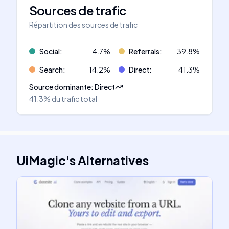
Sources de trafic
Répartition des sources de trafic
Social
:
4.7
%
Referrals
:
39.8
%
Search
:
14.2
%
Direct
:
41.3
%
Source dominante
:
Direct
41.3%
du trafic total
UiMagic
's
Alternatives