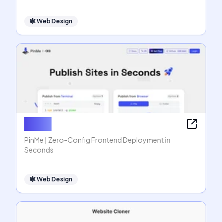
🕸
Web Design
PinMe
PinMe | Zero-Config Frontend Deployment in
Seconds
🕸
Web Design