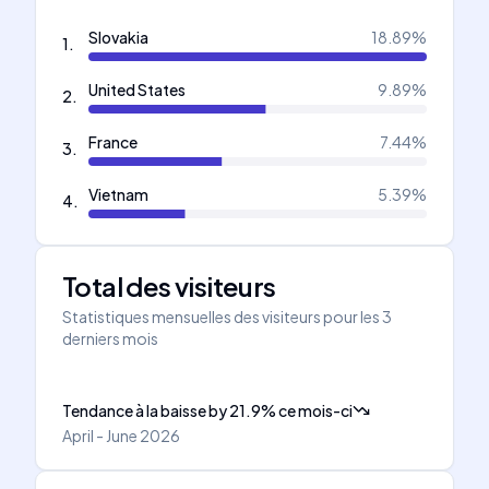
Slovakia
18.89
%
1
.
United States
9.89
%
2
.
France
7.44
%
3
.
Vietnam
5.39
%
4
.
Total des visiteurs
Statistiques mensuelles des visiteurs pour les 3
derniers mois
Tendance à la baisse
by
21.9
%
ce mois-ci
April - June 2026