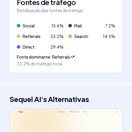
Fontes de tráfego
Distribuição das fontes de tráfego
Social
:
15.6
%
Mail
:
7.2
%
Referrals
:
33.2
%
Search
:
14.5
%
Direct
:
29.4
%
Fonte dominante
:
Referrals
33.2%
do tráfego total
Sequel AI
's
Alternativas