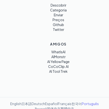
Descobrir
Categoria
Enviar
Preços
Github
Twitter
AMIGOS
WhatIsAI
AIMonstr
AI Yellow Page
CoCoClip.AI
AI Tool Trek
English
日本語
Deutsch
Español
Français
한국어
Português
Русский
简体中文
繁體中文