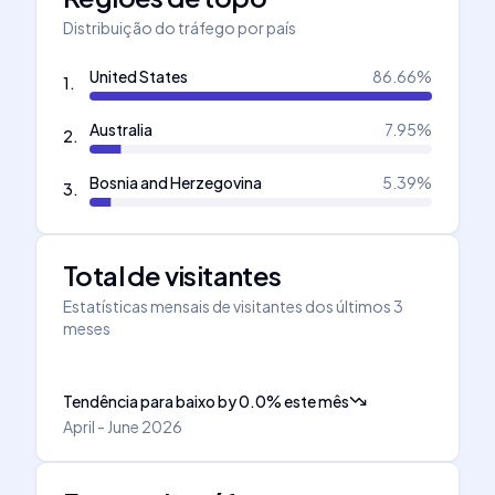
Distribuição do tráfego por país
United States
86.66
%
1
.
Australia
7.95
%
2
.
Bosnia and Herzegovina
5.39
%
3
.
Total de visitantes
Estatísticas mensais de visitantes dos últimos 3
meses
Tendência para baixo
by
0.0
%
este mês
April - June 2026