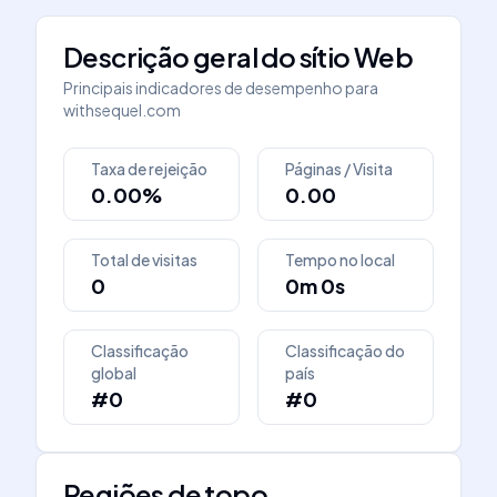
Descrição geral do sítio Web
Principais indicadores de desempenho para
withsequel.com
Taxa de rejeição
Páginas / Visita
0.00%
0.00
Total de visitas
Tempo no local
0
0m 0s
Classificação
Classificação do
global
país
#0
#0
Regiões de topo