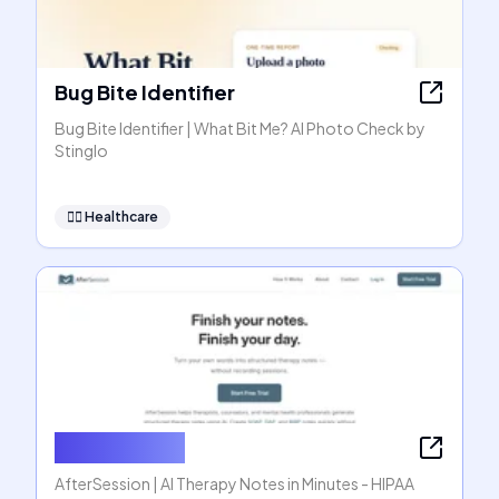
Bug Bite Identifier
Bug Bite Identifier | What Bit Me? AI Photo Check by
Stinglo
👩‍⚕️
Healthcare
AfterSession
AfterSession | AI Therapy Notes in Minutes - HIPAA