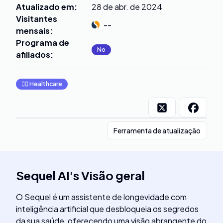
Atualizado em
:
28 de abr. de 2024
Visitantes
--
mensais
:
Programa de
No
afiliados
:
👩‍⚕️
Healthcare
Ferramenta de atualização
Sequel AI
's
Visão geral
O Sequel é um assistente de longevidade com
inteligência artificial que desbloqueia os segredos
da sua saúde, oferecendo uma visão abrangente do