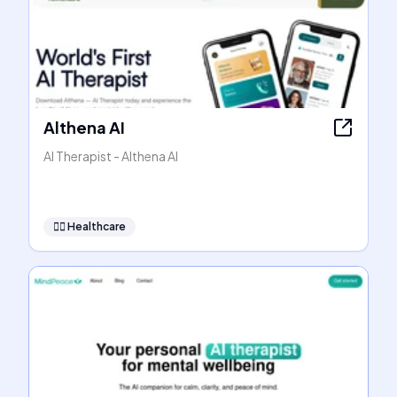
Althena AI
AI Therapist - Althena AI
👩‍⚕️
Healthcare