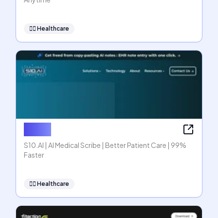
👩‍⚕️
Healthcare
S10.AI
S10.AI | AI Medical Scribe | Better Patient Care | 99%
Faster
👩‍⚕️
Healthcare