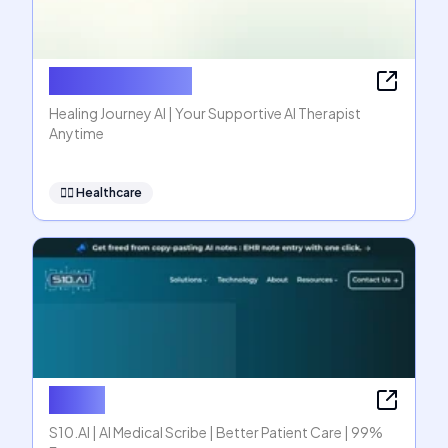
Healing Journey
Healing Journey AI | Your Supportive AI Therapist
Anytime
👩‍⚕️
Healthcare
S10.AI
S10.AI | AI Medical Scribe | Better Patient Care | 99%