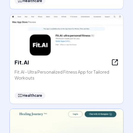
👩‍⚕️
Healthcare
Fit.AI
Fit.AI - Ultra Personalized Fitness App for Tailored
Workouts
👩‍⚕️
Healthcare