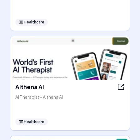
👩‍⚕️
Healthcare
Althena AI
AI Therapist - Althena AI
👩‍⚕️
Healthcare