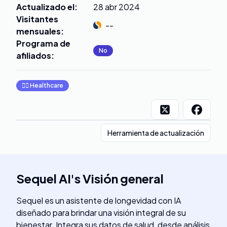
Actualizado el
:
28 abr 2024
Visitantes
--
mensuales
:
Programa de
No
afiliados
:
👩‍⚕️
Healthcare
Herramienta de actualización
Sequel AI
's
Visión general
Sequel es un asistente de longevidad con IA
diseñado para brindar una visión integral de su
bienestar. Integra sus datos de salud, desde análisis