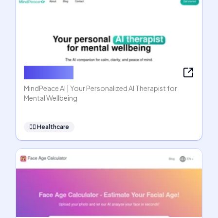
MindPeace
MindPeace AI | Your Personalized AI Therapist for
Mental Wellbeing
👩‍⚕️
Healthcare