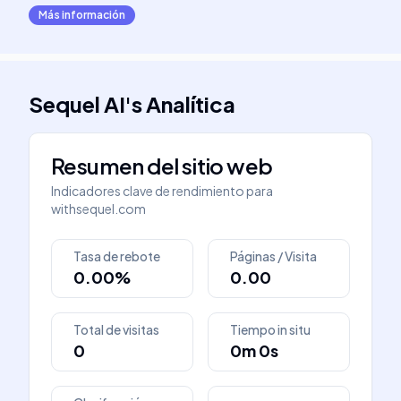
Más información
Sequel AI
's
Analítica
Resumen del sitio web
Indicadores clave de rendimiento para
withsequel.com
Tasa de rebote
Páginas / Visita
0.00%
0.00
Total de visitas
Tiempo in situ
0
0m 0s