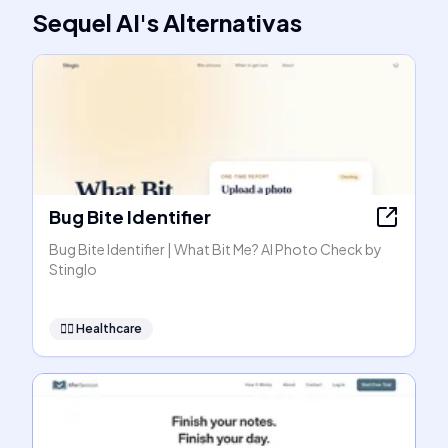
Sequel AI
's
Alternativas
Bug Bite Identifier
Bug Bite Identifier | What Bit Me? AI Photo Check by
Stinglo
👩‍⚕️
Healthcare