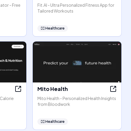
ator - Free
Fit.AI - Ultra Personalized Fitness App for
Tailored Workouts
👩‍⚕️
Healthcare
Mito Health
 Calorie
Mito Health - Personalized Health Insights
from Bloodwork
👩‍⚕️
Healthcare