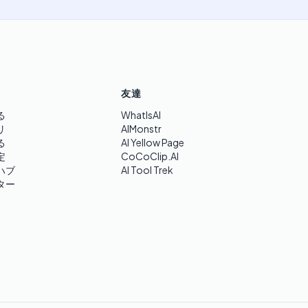
友達
る
WhatIsAI
リ
AIMonstr
る
AI Yellow Page
定
CoCoClip.AI
ハブ
AI Tool Trek
ター