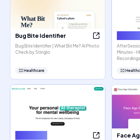
Bug Bite Identifier
AfterSe
Bug Bite Identifier | What Bit Me? AI Photo
AfterSessio
Check by Stinglo
Minutes - 
Recording
👩‍⚕️
Healthcare
👩‍⚕️
Healthc
MindPeace
Face Ag