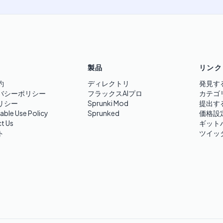
製品
リンク
約
ディレクトリ
発見す
バシーポリシー
フラックスAIプロ
カテゴ
リシー
Sprunki Mod
提出す
able Use Policy
Sprunked
価格設
t Us
ギット
ト
ツイッ