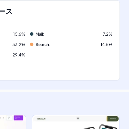
ース
15.6
%
Mail
:
7.2
%
33.2
%
Search
:
14.5
%
29.4
%