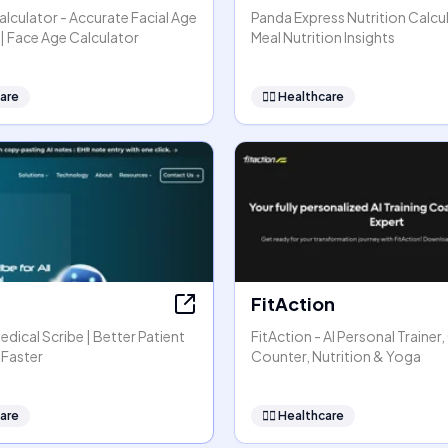
lculator - Accurate Facial Age
Panda Express Nutrition Calcul
| Face Age Calculator
Meal Nutrition Insights
are
👩‍⚕️
Healthcare
FitAction
Medical Scribe | Better Patient
FitAction - AI Personal Trainer,
 Faster
Counter, Nutrition & Yoga
are
👩‍⚕️
Healthcare