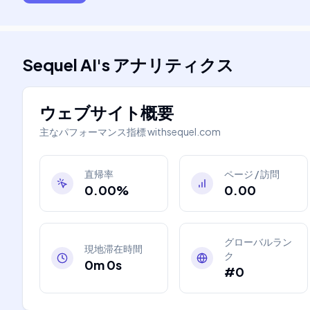
Sequel AI
's
アナリティクス
ウェブサイト概要
主なパフォーマンス指標
withsequel.com
直帰率
ページ / 訪問
0.00%
0.00
グローバルラン
現地滞在時間
ク
0m 0s
#0