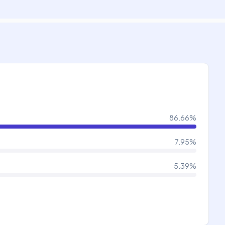
86.66
%
7.95
%
5.39
%