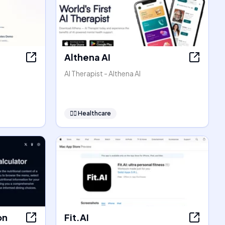
Althena AI
AI Therapist - Althena AI
👩‍⚕️
Healthcare
on
Fit.AI