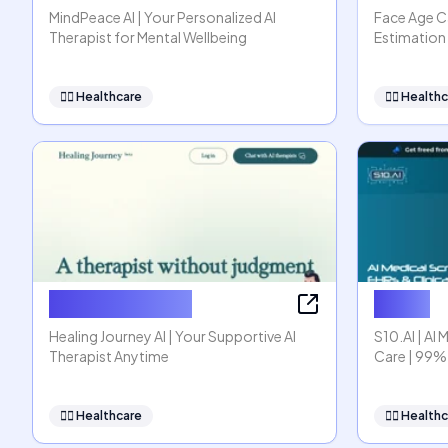
MindPeace AI | Your Personalized AI
Face Age Ca
Therapist for Mental Wellbeing
Estimation 
👩‍⚕️
Healthcare
👩‍⚕️
Healthc
Healing Journey
S10.AI
Healing Journey AI | Your Supportive AI
S10.AI | AI 
Therapist Anytime
Care | 99%
👩‍⚕️
Healthcare
👩‍⚕️
Healthc