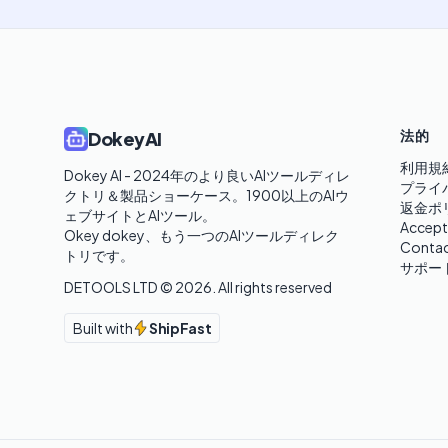
法的
DokeyAI
利用規
Dokey AI - 2024年のより良いAIツールディレ
プライ
クトリ＆製品ショーケース。1900以上のAIウ
返金ポ
ェブサイトとAIツール。

Accept
Okey dokey、もう一つのAIツールディレク
Contac
トリです。
サポー
DETOOLS LTD ©
2026
. All rights reserved
Built with
ShipFast