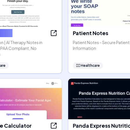
ssion
Patient Notes
n | AI Therapy Notes in
Patient Notes - Secure Patient
HIPAA Compliant, No
Information
s
are
👩‍⚕️
Healthcare
e Calculator
Panda Express Nutriti