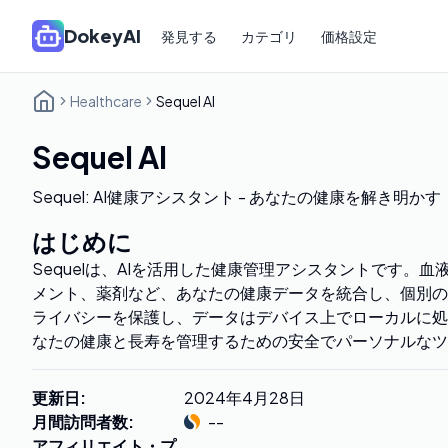
DokeyAI
発見する
カテゴリ
価格設定
Healthcare
Sequel AI
Sequel AI
Sequel: AI健康アシスタント - あなたの健康を解き明かす
はじめに
Sequelは、AIを活用した健康管理アシスタントです。血液
メント、薬剤など、あなたの健康データを統合し、個別の
ライバシーを保護し、データはデバイス上でローカルに処理さ
なたの健康と長寿を管理するための安全でパーソナルなツ
更新日
:
2024年4月28日
月間訪問者数
:
--
アフィリエイト・プ