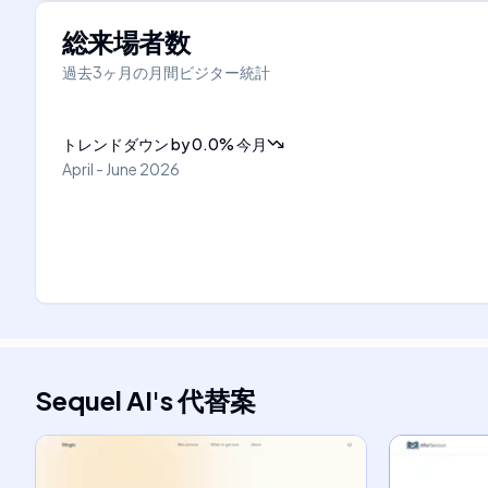
総来場者数
過去3ヶ月の月間ビジター統計
トレンドダウン
by
0.0
%
今月
April - June 2026
Sequel AI
's
代替案