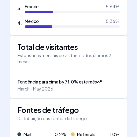
France
5.64
%
3
.
Mexico
5.36
%
4
.
Total de visitantes
Estatísticas mensais de visitantes dos últimos 3
meses
Tendência para cima
by
71.0
%
este mês
March - May 2026
Fontes de tráfego
Distribuição das fontes de tráfego
Mail
:
0.2
%
Referrals
:
1.0
%