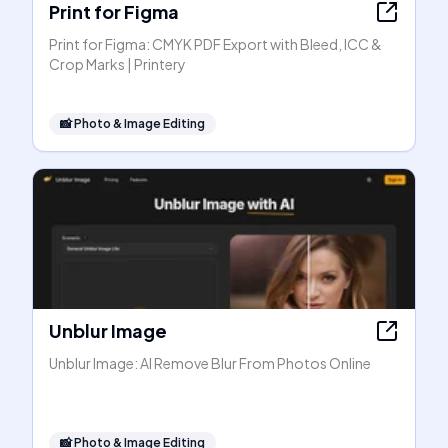
Print for Figma
Print for Figma: CMYK PDF Export with Bleed, ICC &
Crop Marks | Printery
📸
Photo & Image Editing
Unblur Image
Unblur Image: AI Remove Blur From Photos Online
📸
Photo & Image Editing