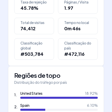
Taxa de rejeição
Páginas / Visita
45.78%
1.97
Total de visitas
Tempo no local
74,412
0m 46s
Classificação
Classificação do
global
país
#503,784
#472,116
Regiões de topo
Distribuição do tráfego por país
United States
18.92
%
1
.
Spain
6.10
%
2
.