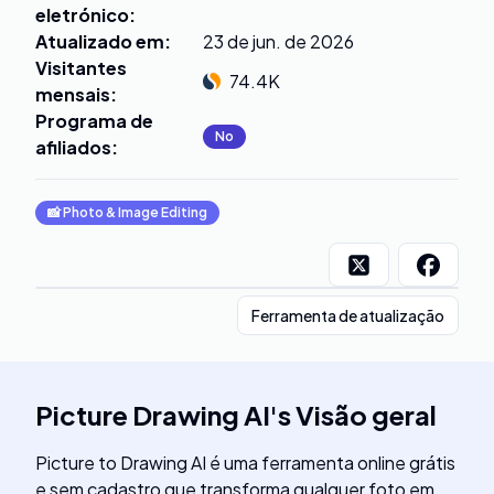
eletrónico
:
Atualizado em
:
23 de jun. de 2026
Visitantes
74.4K
mensais
:
Programa de
No
afiliados
:
📸
Photo & Image Editing
Ferramenta de atualização
Picture Drawing AI
's
Visão geral
Picture to Drawing AI é uma ferramenta online grátis
e sem cadastro que transforma qualquer foto em