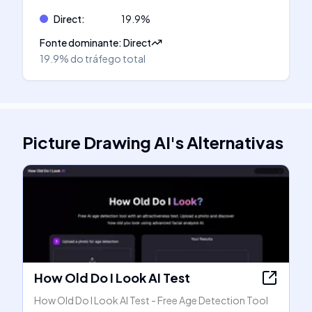
Direct
:
19.9
%
Fonte dominante
:
Direct
19.9%
do tráfego total
Picture Drawing AI
's
Alternativas
How Old Do I Look AI Test
How Old Do I Look AI Test - Free Age Detection Tool