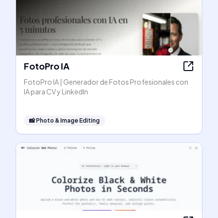
FotoPro IA
FotoPro IA | Generador de Fotos Profesionales con
IA para CV y LinkedIn
📸
Photo & Image Editing