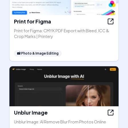
Print for Figma
Print for Figma: CMYK PDF Export with Bleed, ICC &
Crop Marks | Printery
📸
Photo & Image Editing
Unblur Image
Unblur Image: AI Remove Blur From Photos Online