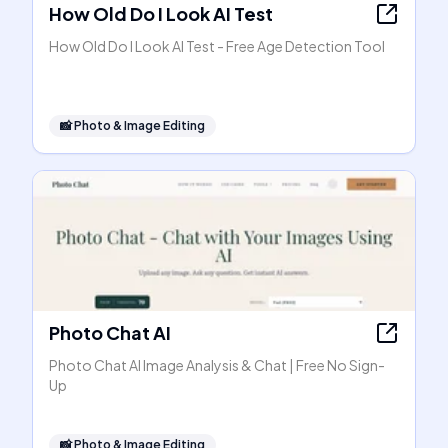
How Old Do I Look AI Test
How Old Do I Look AI Test - Free Age Detection Tool
📸
Photo & Image Editing
Photo Chat AI
Photo Chat AI Image Analysis & Chat | Free No Sign-
Up
📸
Photo & Image Editing