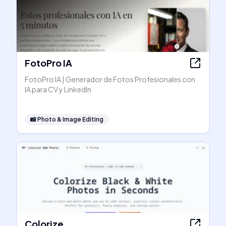
FotoPro IA
FotoPro IA | Generador de Fotos Profesionales con
IA para CV y LinkedIn
📸
Photo & Image Editing
Colorize