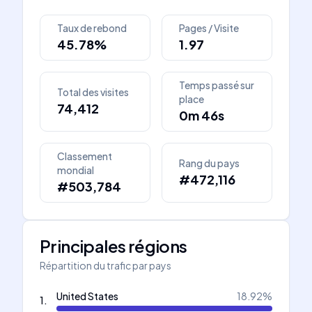
Taux de rebond
Pages / Visite
45.78%
1.97
Temps passé sur
Total des visites
place
74,412
0m 46s
Classement
Rang du pays
mondial
#472,116
#503,784
Principales régions
Répartition du trafic par pays
United States
18.92
%
1
.