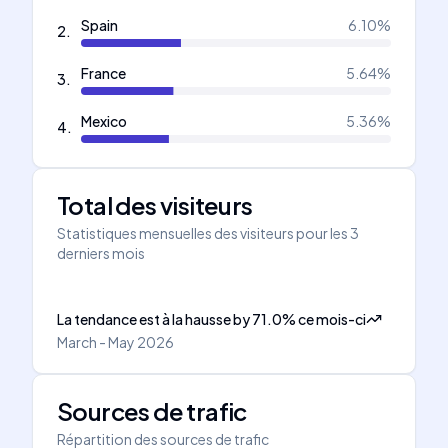
Spain
6.10
%
2
.
France
5.64
%
3
.
Mexico
5.36
%
4
.
Total des visiteurs
Statistiques mensuelles des visiteurs pour les 3
derniers mois
La tendance est à la hausse
by
71.0
%
ce mois-ci
March - May 2026
Sources de trafic
Répartition des sources de trafic