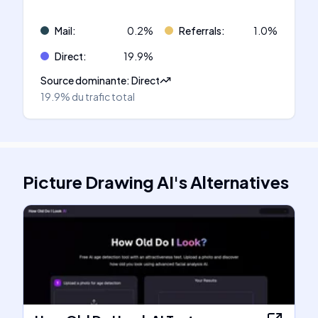
Mail
:
0.2
%
Referrals
:
1.0
%
Direct
:
19.9
%
Source dominante
:
Direct
19.9%
du trafic total
Picture Drawing AI
's
Alternatives