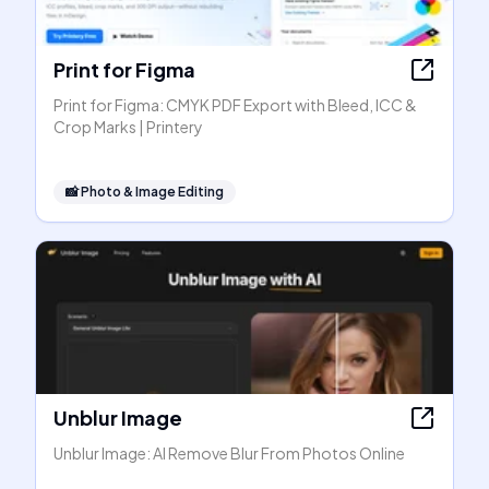
Print for Figma
Print for Figma: CMYK PDF Export with Bleed, ICC &
Crop Marks | Printery
📸
Photo & Image Editing
Unblur Image
Unblur Image: AI Remove Blur From Photos Online